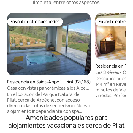
limpieza, entre otros aspectos.
Favorito entre huéspedes
Favorito entre h
Favorito entre huéspedes
Favorito entre h
Residencia en Rev
gris
Les 3 Rêves - Casa
3 habitaciones y 
Descubre nuestra
Residencia en Saint-Appolin
Calificación promedio: 4.92 de 5
4.92 (168)
144 m² en Reventin
ard
Casa con vistas panorámicas a los Alpes
minutos de Vienne
y «spa» privado
En el corazón del Parque Natural del
viñedos. Perfecta 
Pilat, cerca de Ardèche, con acceso
huéspedes, combi
directo a las rutas de senderismo. Nuevo
auténtico con la
alojamiento independiente con spa
con paredes de pied
Amenidades populares para
privado, integrado, una cama tamaño
madera, una lumino
queen, mesa de masajes, una terraza
cocina totalmente
alojamientos vacacionales cerca de Pilat
accesible desde el spa y con vistas a los
principal, dos rec