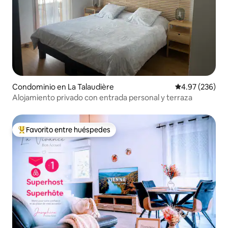
Condominio en La Talaudière
Calificación pr
4.97 (236)
Alojamiento privado con entrada personal y terraza
Favorito entre huéspedes
De los mejores en Favorito entre huéspedes