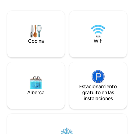
Alpes y el Mont Blanc cuando el tiempo
trabajo. Disfruta de una terraza privada
está despejado. Una gran terraza en la
con parrilla, estac
planta superior. Aparcamiento en la
y un entorno tranqu
entrada. Todas las comodidades
Ródano, ideal para
necesarias para unas buenas vacaciones
con familiares, am
en un entorno verde y privilegiado. A 30
minutos de la A7, a 1 hora de Lyon. Se
proporcionan sábanas, toallas y
Cocina
Wifi
albornoces.
Estacionamiento
Alberca
gratuito en las
instalaciones