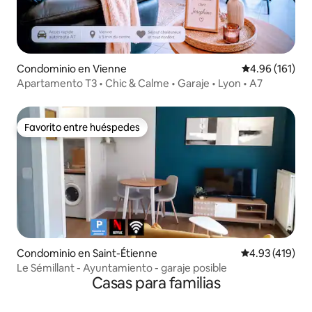
Condominio en Vienne
Calificación p
4.96 (161)
Apartamento T3 • Chic & Calme • Garaje • Lyon • A7
Favorito entre huéspedes
Favorito entre huéspedes
Condominio en Saint-Étienne
Calificación p
4.93 (419)
Le Sémillant - Ayuntamiento - garaje posible
Casas para familias