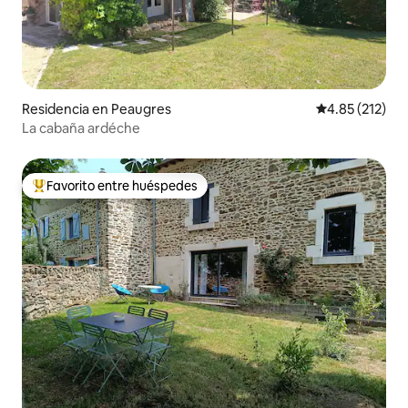
Residencia en Peaugres
Calificación p
4.85 (212)
La cabaña ardéche
Favorito entre huéspedes
De los mejores en Favorito entre huéspedes