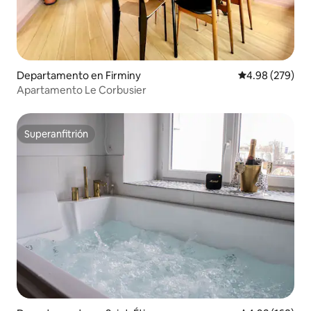
Departamento en Firminy
Calificación pr
4.98 (279)
Apartamento Le Corbusier
Superanfitrión
Superanfitrión