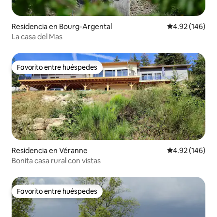
Residencia en Bourg-Argental
Calificación pr
4.92 (146)
La casa del Mas
Favorito entre huéspedes
Favorito entre huéspedes
Residencia en Véranne
Calificación pr
4.92 (146)
Bonita casa rural con vistas
Favorito entre huéspedes
Favorito entre huéspedes