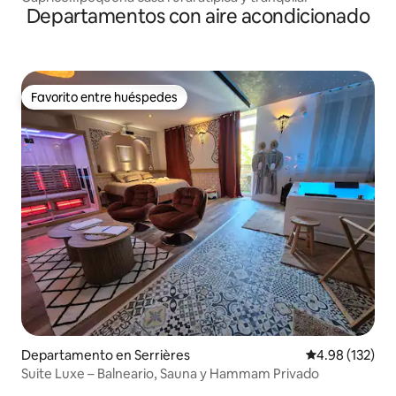
Departamentos con aire acondicionado
Favorito entre huéspedes
Favorito entre huéspedes
Departamento en Serrières
Calificación p
4.98 (132)
Suite Luxe – Balneario, Sauna y Hammam Privado