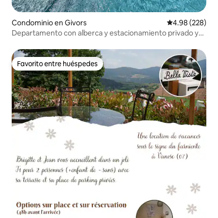
Condominio en Givors
Calificación pr
4.98 (228)
Departamento con alberca y estacionamiento privado y
seguro
Favorito entre huéspedes
Favorito entre huéspedes