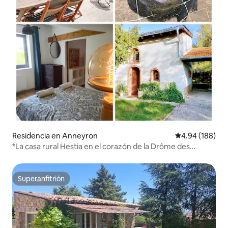
Residencia en Anneyron
Calificación pr
4.94 (188)
*La casa rural Hestia en el corazón de la Drôme des
Collines*
Superanfitrión
Superanfitrión