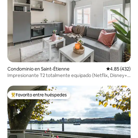
Condominio en Saint-Étienne
Calificación p
4.85 (432)
Impresionante T2 totalmente equipado (Netflix, Disney+
incluidos)
Favorito entre huéspedes
De los mejores en Favorito entre huéspedes