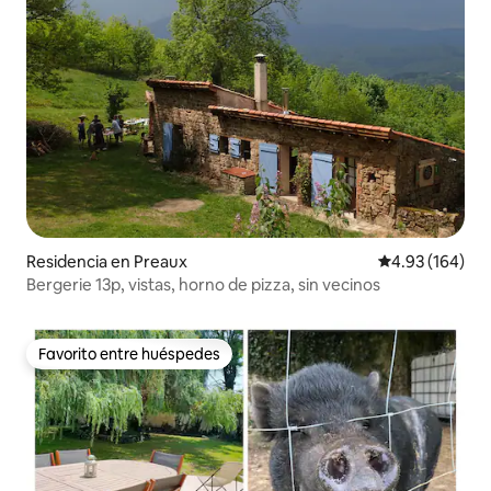
Residencia en Preaux
Calificación pr
4.93 (164)
Bergerie 13p, vistas, horno de pizza, sin vecinos
Favorito entre huéspedes
Favorito entre huéspedes