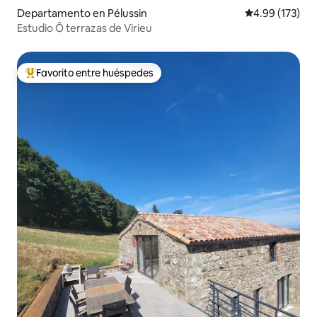
Departamento en Pélussin
Calificación p
4.99 (173)
Estudio Ô terrazas de Virieu
Favorito entre huéspedes
De los mejores en Favorito entre huéspedes