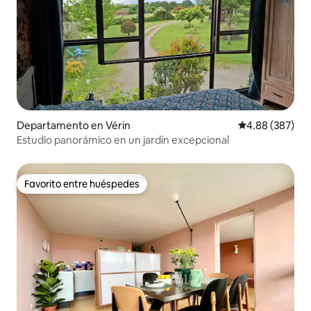
Departamento en Vérin
Calificación pr
4.88 (387)
Estudio panorámico en un jardín excepcional
Favorito entre huéspedes
Favorito entre huéspedes