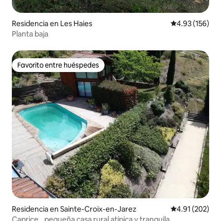
Residencia en Les Haies
Calificación p
4.93 (156)
Planta baja
Favorito entre huéspedes
Favorito entre huéspedes
Residencia en Sainte-Croix-en-Jarez
Calificación p
4.91 (202)
Caprice...pequeña casa rural atípica y tranquila.