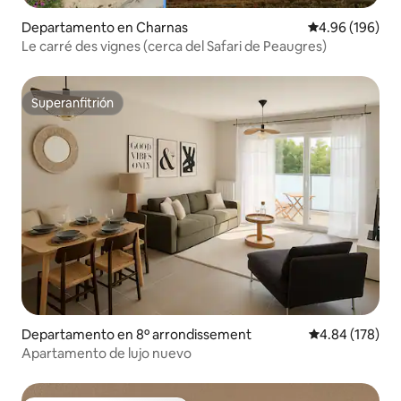
Departamento en Charnas
Calificación pr
4.96 (196)
Le carré des vignes (cerca del Safari de Peaugres)
Superanfitrión
Superanfitrión
Departamento en 8º arrondissement
Calificación pr
4.84 (178)
Apartamento de lujo nuevo