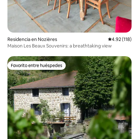
Residencia en Nozières
Calificación p
4.92 (118)
Maison Les Beaux Souvenirs: a breathtaking view
Favorito entre huéspedes
Favorito entre huéspedes