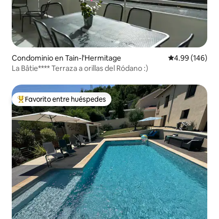
Condominio en Tain-l'Hermitage
Calificación pr
4.99 (146)
La Bâtie**** Terraza a orillas del Ródano :)
Favorito entre huéspedes
De los mejores en Favorito entre huéspedes