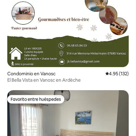
Condominio en Vanosc
Calificación p
4.95 (132)
El Bella Vista en Vanosc en Ardèche
Favorito entre huéspedes
Favorito entre huéspedes