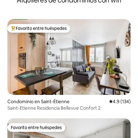
Alquileres de condominios con wifi
Favorito entre huéspedes
De los mejores en Favorito entre huéspedes
Condominio en Saint-Étienne
Calificación 
4.9 (134)
Saint-Etienne Residencia Bellevue Confort 2
Favorito entre huéspedes
Favorito entre huéspedes