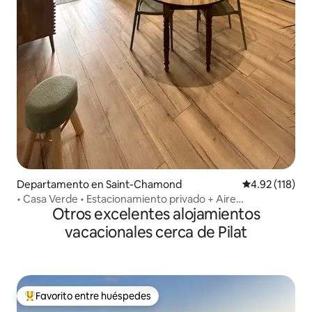
Departamento en Saint-Chamond
Calificación p
4.92 (118)
• Casa Verde • Estacionamiento privado + Aire
Otros excelentes alojamientos
acondicionado
vacacionales cerca de Pilat
Favorito entre huéspedes
De los mejores en Favorito entre huéspedes