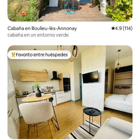
Cabaña en Boulieu-lès-Annonay
Calificación 
4.9 (114)
cabaña en un entorno verde
Favorito entre huéspedes
De los mejores en Favorito entre huéspedes