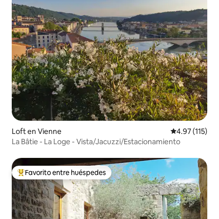
Loft en Vienne
Calificación p
4.97 (115)
La Bâtie - La Loge - Vista/Jacuzzi/Estacionamiento
Favorito entre huéspedes
De los mejores en Favorito entre huéspedes