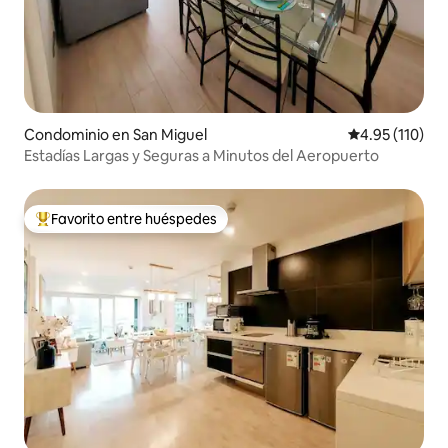
Condominio en San Miguel
Calificación p
4.95 (110)
Estadías Largas y Seguras a Minutos del Aeropuerto
Favorito entre huéspedes
De los mejores en Favorito entre huéspedes