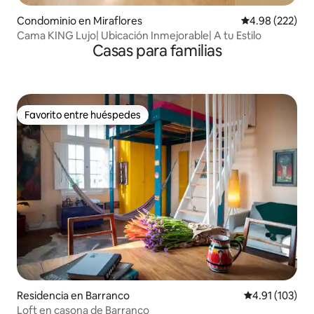
Condominio en Miraflores
Calificación pr
4.98 (222)
Cama KING Lujo| Ubicación Inmejorable| A tu Estilo
Casas para familias
Favorito entre huéspedes
Favorito entre huéspedes
Residencia en Barranco
Calificación p
4.91 (103)
Loft en casona de Barranco