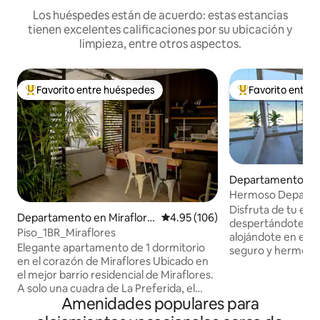
Los huéspedes están de acuerdo: estas estancias
tienen excelentes calificaciones por su ubicación y
limpieza, entre otros aspectos.
Favorito entre huéspedes
Favorito entre
De los mejores en Favorito entre huéspedes
De los mejores en
Departamento en 
el
Hermoso Departam
+piscina+gym
Disfruta de tu est
Departamento en Miraflore
Calificación promedio: 4.95 de 5
4.95 (106)
despertándote fre
s
Piso_1BR_Miraflores
alojándote en est
Elegante apartamento de 1 dormitorio
seguro y hermos
en el corazón de Miraflores Ubicado en
ubicado cerca de la
el mejor barrio residencial de Miraflores.
sólo 25 minutos de
A solo una cuadra de La Preferida, el
unas cuadras de lo
Amenidades populares para
mejor lugar de mariscos de la ciudad y
Multieventos Costa 
cerca de las mejores cafeterías. Un
edificio cuenta co