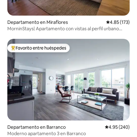
Departamento en Miraflores
Calificación p
4.85 (173)
MorninStays| Apartamento con vistas al perfil urbano
junto a Kennedy Park
Favorito entre huéspedes
De los mejores en Favorito entre huéspedes
Departamento en Barranco
Calificación pr
4.95 (240)
Moderno apartamento 3 en Barranco