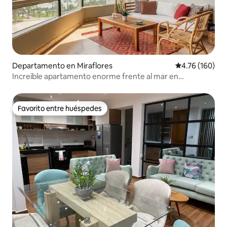
Departamento en Miraflores
Calificación p
4.76 (160)
Increíble apartamento enorme frente al mar en
Miraflores
Favorito entre huéspedes
Favorito entre huéspedes