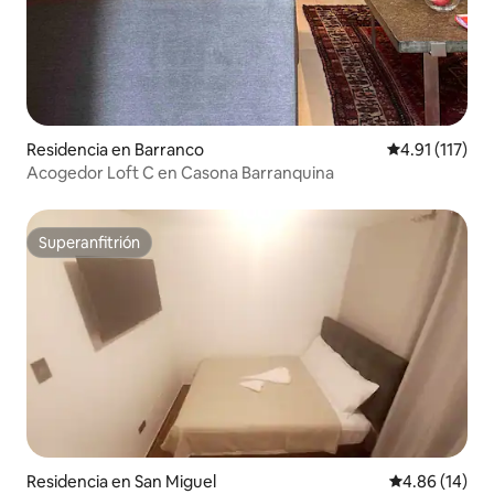
Residencia en Barranco
Calificación p
4.91 (117)
Acogedor Loft C en Casona Barranquina
Superanfitrión
Superanfitrión
Residencia en San Miguel
Calificación 
4.86 (14)