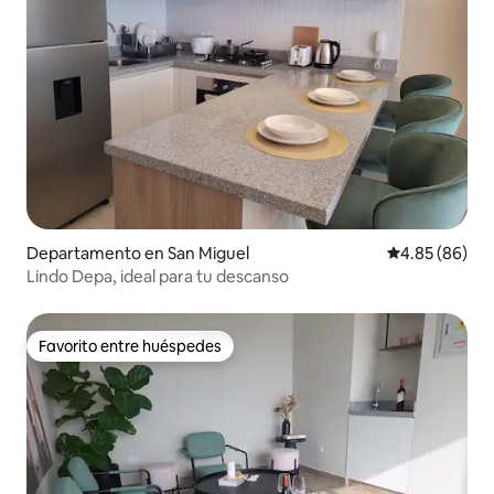
Departamento en San Miguel
Calificación p
4.85 (86)
Lindo Depa, ideal para tu descanso
Favorito entre huéspedes
Favorito entre huéspedes