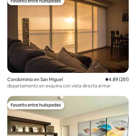
Favorito entre huéspedes
Favorito entre huéspedes
Condominio en San Miguel
Calificación p
4.89 (251)
departamento en esquina con vista directa al mar
Favorito entre huéspedes
Favorito entre huéspedes