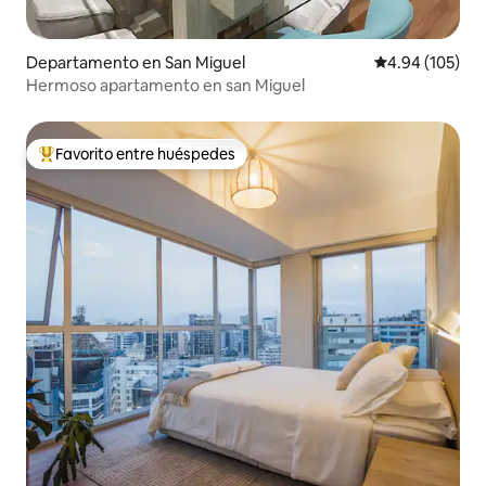
Departamento en San Miguel
Calificación pr
4.94 (105)
Hermoso apartamento en san Miguel
Favorito entre huéspedes
De los mejores en Favorito entre huéspedes