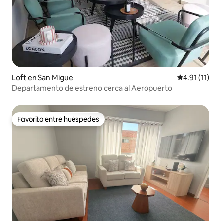
Loft en San Miguel
Calificación 
4.91 (11)
Departamento de estreno cerca al Aeropuerto
Favorito entre huéspedes
Favorito entre huéspedes