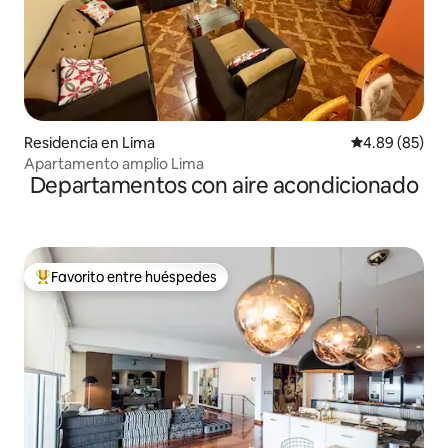
Residencia en Lima
Calificación p
4.89 (85)
Apartamento amplio Lima
Departamentos con aire acondicionado
Favorito entre huéspedes
De los mejores en Favorito entre huéspedes