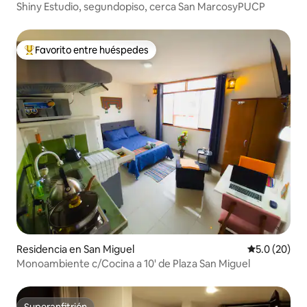
Shiny Estudio, segundopiso, cerca San MarcosyPUCP
Favorito entre huéspedes
De los mejores en Favorito entre huéspedes
Residencia en San Miguel
Calificación
5.0 (20)
Monoambiente c/Cocina a 10' de Plaza San Miguel