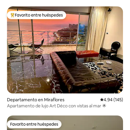
Favorito entre huéspedes
De los mejores en Favorito entre huéspedes
Departamento en Miraflores
Calificación pr
4.94 (145)
Apartamento de lujo Art Déco con vistas al mar 🌟
Favorito entre huéspedes
Favorito entre huéspedes