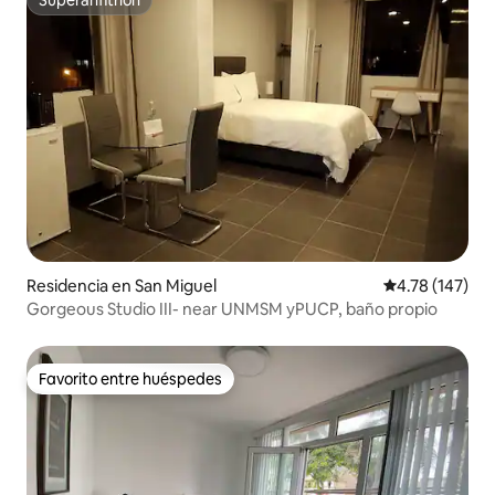
Superanfitrión
Superanfitrión
Residencia en San Miguel
Calificación p
4.78 (147)
Gorgeous Studio III- near UNMSM yPUCP, baño propio
Favorito entre huéspedes
Favorito entre huéspedes