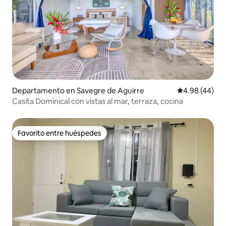
Departamento en Savegre de Aguirre
Calificación p
4.98 (44)
Casita Dominical con vistas al mar, terraza, cocina
Favorito entre huéspedes
Favorito entre huéspedes