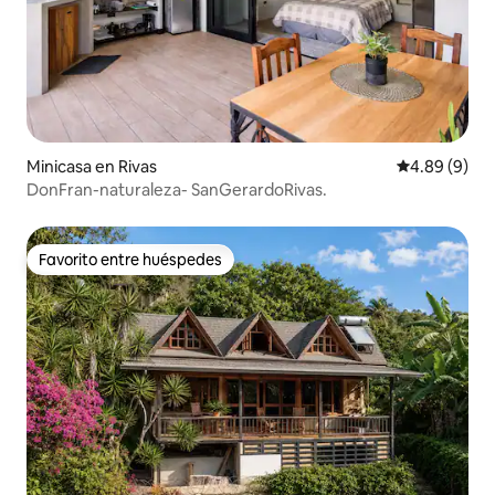
Minicasa en Rivas
Calificación
4.89 (9)
DonFran-naturaleza- SanGerardoRivas.
Favorito entre huéspedes
Favorito entre huéspedes