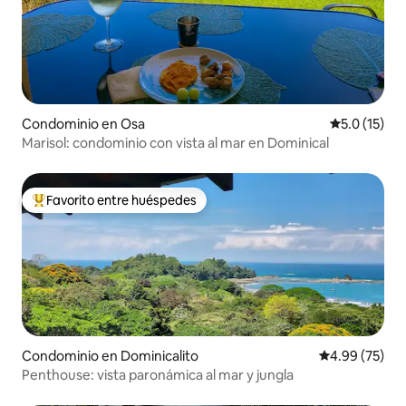
Condominio en Osa
Calificación
5.0 (15)
Marisol: condominio con vista al mar en Dominical
Favorito entre huéspedes
De los mejores en Favorito entre huéspedes
Condominio en Dominicalito
Calificación p
4.99 (75)
Penthouse: vista paronámica al mar y jungla