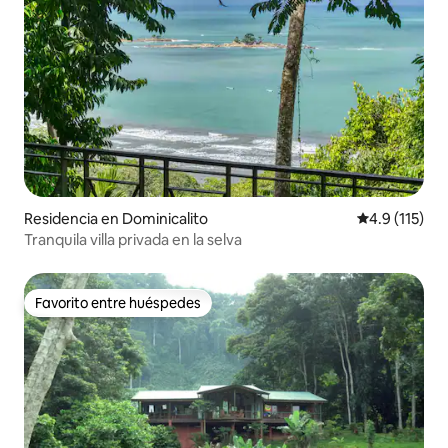
Residencia en Dominicalito
Calificación 
4.9 (115)
Tranquila villa privada en la selva
Favorito entre huéspedes
Favorito entre huéspedes