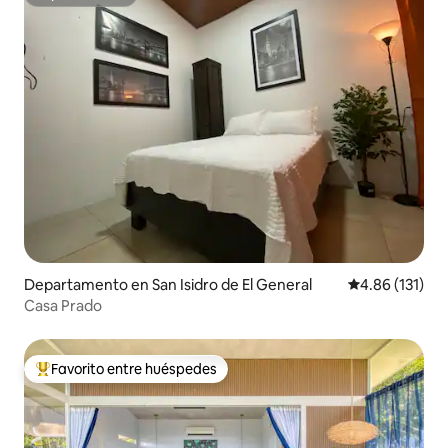
Superanfitrión
Departamento en San Isidro de El General
Calificación p
4.86 (131)
Casa Prado
Favorito entre huéspedes
De los mejores en Favorito entre huéspedes