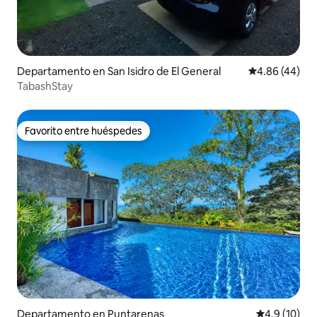
Departamento en San Isidro de El General
Calificación p
4.86 (44)
TabashStay
Favorito entre huéspedes
Favorito entre huéspedes
Departamento en Puntarenas
Calificación
4.9 (10)