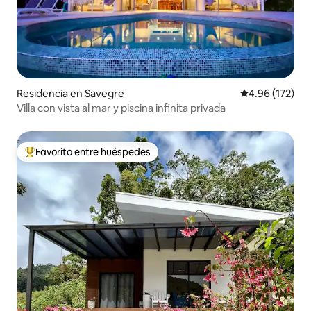
Residencia en Savegre
Calificación p
4.96 (172)
Villa con vista al mar y piscina infinita privada
Favorito entre huéspedes
De los mejores en Favorito entre huéspedes