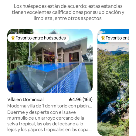
Los huéspedes están de acuerdo: estas estancias
tienen excelentes calificaciones por su ubicación y
limpieza, entre otros aspectos.
Favorito entre huéspedes
Favorito entre
De los mejores en Favorito entre huéspedes
De los mejores en
Villa en Dominical
Calificación promedio: 4.96 de 5
4.96 (163)
Moderna villa de 1 dormitorio con piscina
- Casa Perla
Duerme y despierta con el suave
murmullo de un arroyo cercano de la
selva tropical, las olas del océano a lo
lejos y los pájaros tropicales en las copas
de los árboles resplandecientes. Este