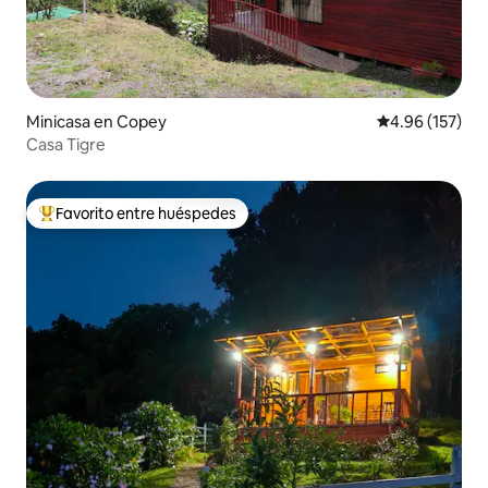
Minicasa en Copey
Calificación p
4.96 (157)
Casa Tigre
Favorito entre huéspedes
De los mejores en Favorito entre huéspedes