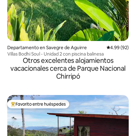
Departamento en Savegre de Aguirre
Calificación p
4.99 (92)
Villas Bodhi Soul - Unidad 2 con piscina balinesa
Otros excelentes alojamientos
vacacionales cerca de Parque Nacional
Chirripó
Favorito entre huéspedes
De los mejores en Favorito entre huéspedes