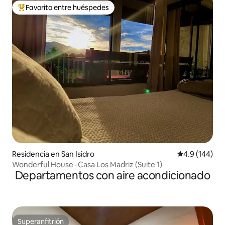
Favorito entre huéspedes
De los mejores en Favorito entre huéspedes
Residencia en San Isidro
Calificación 
4.9 (144)
Wonderful House -Casa Los Madriz (Suite 1)
Departamentos con aire acondicionado
Superanfitrión