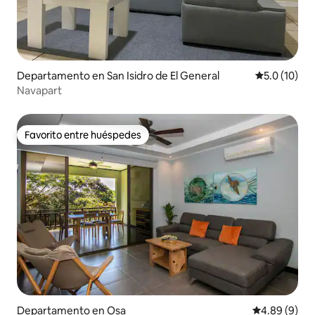
Departamento en San Isidro de El General
Calificación
5.0 (10)
Navapart
Favorito entre huéspedes
Favorito entre huéspedes
Departamento en Osa
Calificación
4.89 (9)