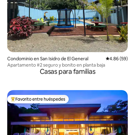
Condominio en San Isidro de El General
Calificación p
4.86 (59)
Apartamento #2 seguro y bonito en planta baja
Casas para familias
Favorito entre huéspedes
De los mejores en Favorito entre huéspedes