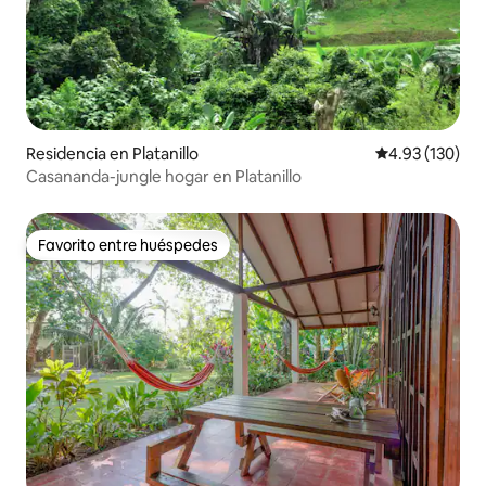
Residencia en Platanillo
Calificación p
4.93 (130)
Casananda-jungle hogar en Platanillo
Favorito entre huéspedes
Favorito entre huéspedes