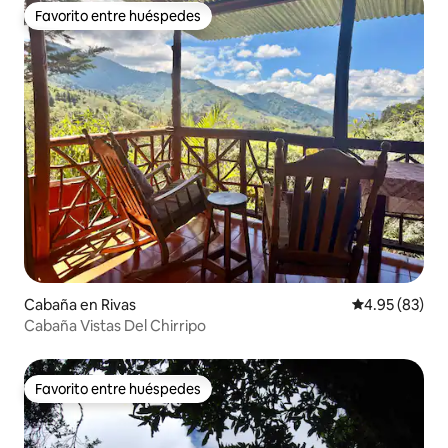
Favorito entre huéspedes
Favorito entre huéspedes
Cabaña en Rivas
Calificación p
4.95 (83)
Cabaña Vistas Del Chirripo
Favorito entre huéspedes
Favorito entre huéspedes