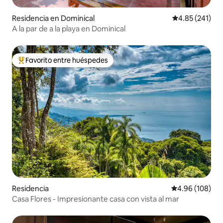
Residencia en Dominical
Calificación p
4.85 (241)
A la par de a la playa en Dominical
Favorito entre huéspedes
De los mejores en Favorito entre huéspedes
Residencia
Calificación pr
4.96 (108)
Casa Flores - Impresionante casa con vista al mar