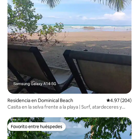
Residencia en Dominical Beach
Calificación pr
4.97 (204)
Casita en la selva frente a la playa | Surf, atardeceres y
privacidad
Favorito entre huéspedes
Favorito entre huéspedes