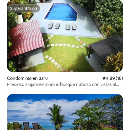
Superanfitrión
Superanfitrión
Condominio en Baru
Calificación 
4.89 (18)
Precioso alojamiento en el bosque nuboso con vistas al
mar