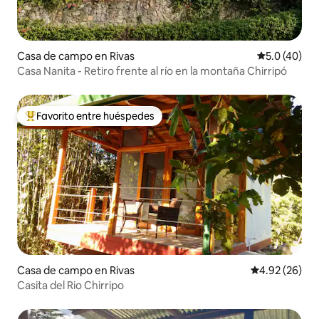
Casa de campo en Rivas
Calificación
5.0 (40)
Casa Nanita - Retiro frente al río en la montaña Chirripó
Favorito entre huéspedes
De los mejores en Favorito entre huéspedes
Casa de campo en Rivas
Calificación p
4.92 (26)
Casita del Rio Chirripo