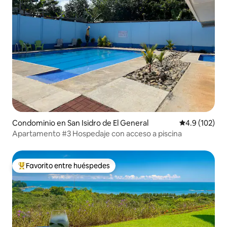
Condominio en San Isidro de El General
Calificación 
4.9 (102)
Apartamento #3 Hospedaje con acceso a piscina
Favorito entre huéspedes
De los mejores en Favorito entre huéspedes