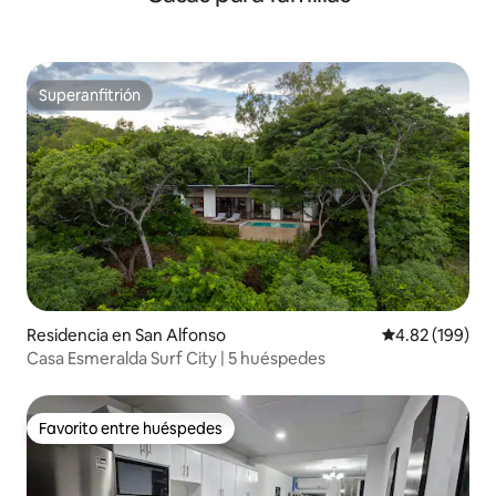
Superanfitrión
Superanfitrión
Residencia en San Alfonso
Calificación pr
4.82 (199)
Casa Esmeralda Surf City | 5 huéspedes
Favorito entre huéspedes
Favorito entre huéspedes