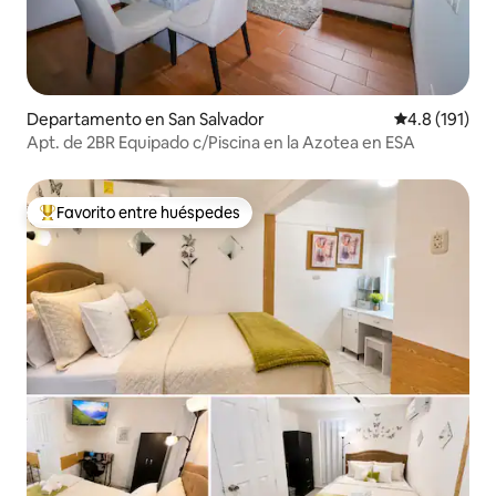
Departamento en San Salvador
Calificación 
4.8 (191)
Apt. de 2BR Equipado c/Piscina en la Azotea en ESA
Favorito entre huéspedes
De los mejores en Favorito entre huéspedes