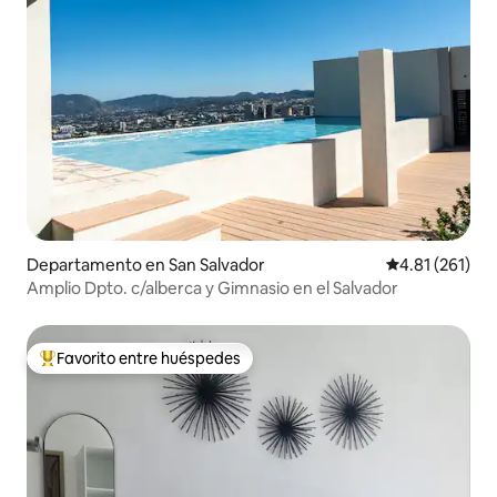
Departamento en San Salvador
Calificación p
4.81 (261)
Amplio Dpto. c/alberca y Gimnasio en el Salvador
Favorito entre huéspedes
De los mejores en Favorito entre huéspedes