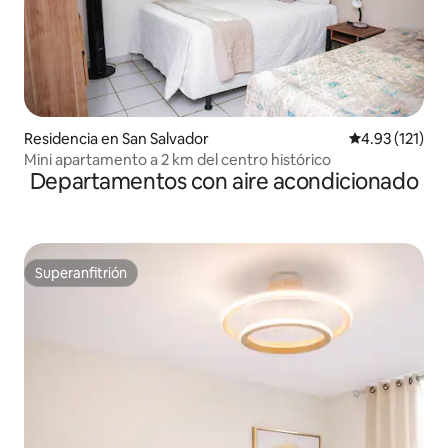
Residencia en San Salvador
Calificación p
4.93 (121)
Mini apartamento a 2 km del centro histórico
Departamentos con aire acondicionado
Superanfitrión
Superanfitrión