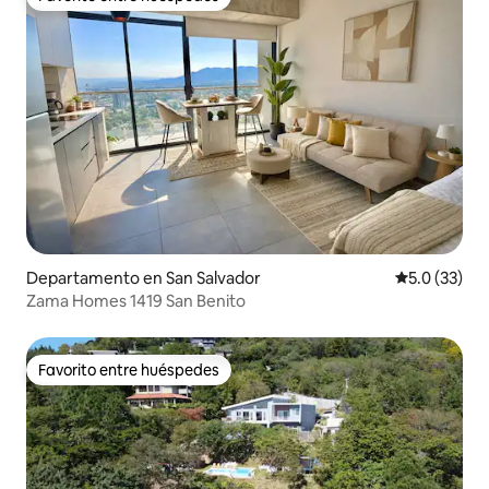
Favorito entre huéspedes
Departamento en San Salvador
Calificación
5.0 (33)
Zama Homes 1419 San Benito
Favorito entre huéspedes
Favorito entre huéspedes