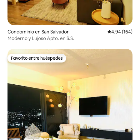
Condominio en San Salvador
Calificación pr
4.94 (164)
Moderno y Lujoso Apto. en S.S.
Favorito entre huéspedes
Favorito entre huéspedes