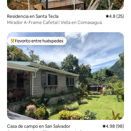
Residencia en Santa Tecla
Calificación
4.8 (25)
Mirador A-Frame Cafetal | Vista en Comasagua.
Favorito entre huéspedes
De los mejores en Favorito entre huéspedes
Casa de campo en San Salvador
Calificación p
4.98 (98)