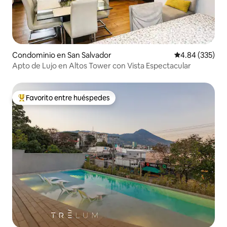
Condominio en San Salvador
Calificación pr
4.84 (335)
Apto de Lujo en Altos Tower con Vista Espectacular
Favorito entre huéspedes
De los mejores en Favorito entre huéspedes