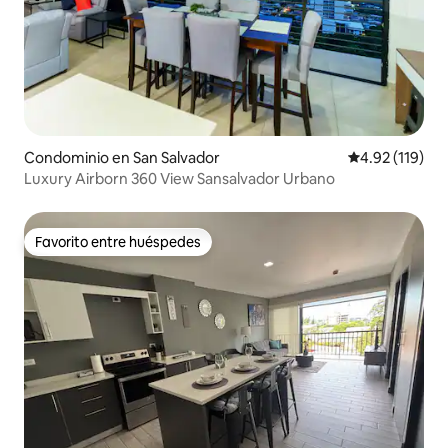
Condominio en San Salvador
Calificación p
4.92 (119)
Luxury Airborn 360 View Sansalvador Urbano
Favorito entre huéspedes
Favorito entre huéspedes