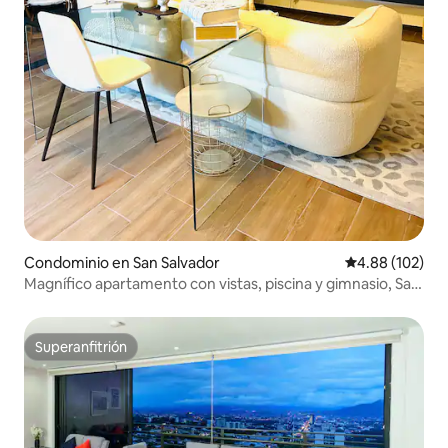
Condominio en San Salvador
Calificación pr
4.88 (102)
Magnífico apartamento con vistas, piscina y gimnasio, San
Salvador
Superanfitrión
Superanfitrión