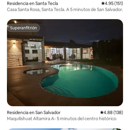
Residencia en Santa Tecla
Calificación p
4.95 (151)
Casa Santa Rosa, Santa Tecla. A 5 minutos de San Salvador.
Superanfitrión
Superanfitrión
Residencia en San Salvador
Calificación pr
4.88 (138)
Maquilishuat Altamira A- 5 minutos del centro histórico