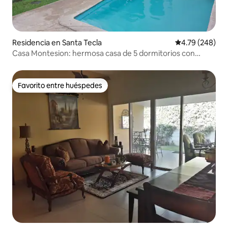
Residencia en Santa Tecla
Calificación pr
4.79 (248)
Casa Montesion: hermosa casa de 5 dormitorios con
piscina
Favorito entre huéspedes
Favorito entre huéspedes