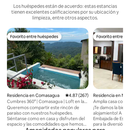
Los huéspedes están de acuerdo: estas estancias
tienen excelentes calificaciones por su ubicación y
limpieza, entre otros aspectos.
Favorito entre huéspedes
Favorito entre h
Favorito entre huéspedes
Favorito entre h
Residencia en Comasagua
Calificación promedio: 4.87 de 5
4.87 (267)
Residencia en Nu
lán
Cumbres 360° | Comasagua | Loft en las
Amplia casa con v
Nubes
Queremos compartir este rincón de
¡Te damos la bienv
paraíso con nuestros huéspedes.
alojamiento! A poc
Siéntanse como en casa y disfruten del
Embajada de Estad
espacio y las comodidades que hemos
para la diversión f
preparado para que tengan una estancia
vistas a la ciudad 