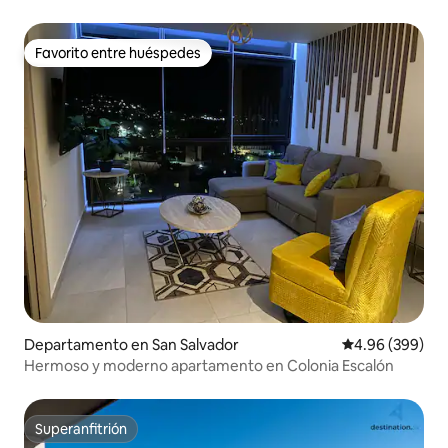
Favorito entre huéspedes
Favorito entre huéspedes
Departamento en San Salvador
Calificación pr
4.96 (399)
Hermoso y moderno apartamento en Colonia Escalón
Superanfitrión
Superanfitrión