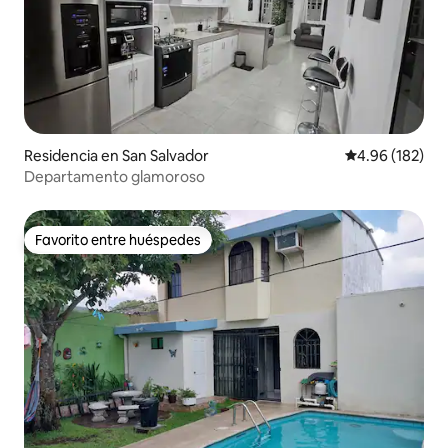
Residencia en San Salvador
Calificación pr
4.96 (182)
Departamento glamoroso
Favorito entre huéspedes
Favorito entre huéspedes