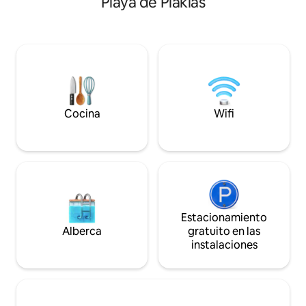
Playa de Plakias
colchones de primera calidad y vistas
terrazas y una terr
impresionantes. Disfruta de una piscina
horizonte de la ciu
privada climatizada por un cargo
naturales. El dis
adicional, comedor al aire libre con
electrodomésticos
barbacoa y terraza en la azotea con
Disfruta de una c
vistas al mar. El interior de planta abierta
equipada con refr
incluye una cocina totalmente equipada,
microondas y zona
TV inteligente y servicios modernos.
propiedad ofrece 
Perfecto para familias o amigos.
compartida y una 
Cocina
Wifi
para los cuatro d
Estacionamiento
Alberca
gratuito en las
instalaciones