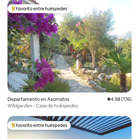
Favorito entre huéspedes
De los mejores en Favorito entre huéspedes
Departamento en Asomatos
Calificación pr
4.98 (176)
Wildgarden - Casa de huéspedes
Favorito entre huéspedes
De los mejores en Favorito entre huéspedes