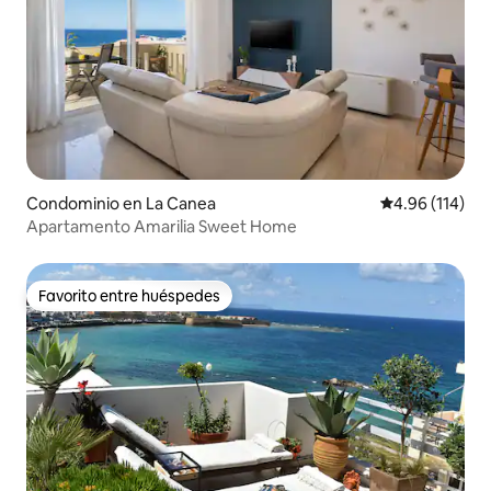
Condominio en La Canea
Calificación p
4.96 (114)
Apartamento Amarilia Sweet Home
Favorito entre huéspedes
Favorito entre huéspedes