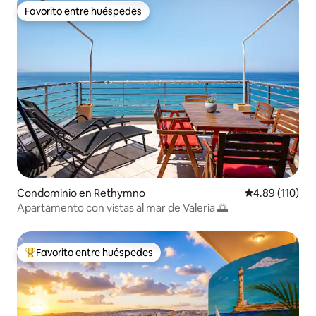
Favorito entre huéspedes
Favorito entre huéspedes
Condominio en Rethymno
Calificación p
4.89 (110)
Apartamento con vistas al mar de Valeria 🌅
Favorito entre huéspedes
De los mejores en Favorito entre huéspedes