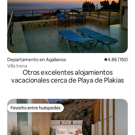
Departamento en Agalianos
Calificación pr
4.86 (150)
Villa Irena
Otros excelentes alojamientos
vacacionales cerca de Playa de Plakias
Favorito entre huéspedes
Favorito entre huéspedes