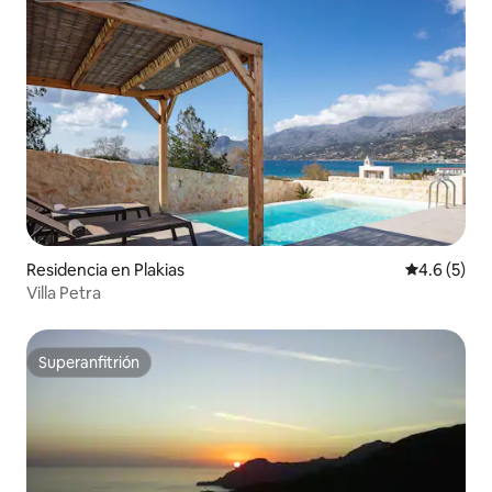
Residencia en Plakias
Calificació
4.6 (5)
Villa Petra
Superanfitrión
Superanfitrión