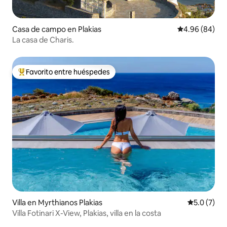
Casa de campo en Plakias
Calificación p
4.96 (84)
La casa de Charis.
Favorito entre huéspedes
De los mejores en Favorito entre huéspedes
Villa en Myrthianos Plakias
Calificació
5.0 (7)
Villa Fotinari X-View, Plakias, villa en la costa