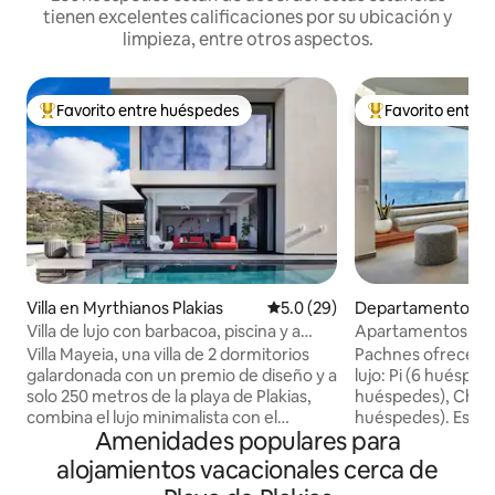
tienen excelentes calificaciones por su ubicación y
limpieza, entre otros aspectos.
Favorito entre huéspedes
Favorito entre
De los mejores en Favorito entre huéspedes
De los mejores en
Villa en Myrthianos Plakias
Calificación promedio: 5.0 de 
5.0 (29)
Departamento en
Villa de lujo con barbacoa, piscina y a
Apartamentos de l
unos pasos de la playa
al mar, piscina cli
Villa Mayeia, una villa de 2 dormitorios
Pachnes ofrece 4
galardonada con un premio de diseño y a
lujo: Pi (6 huésped
solo 250 metros de la playa de Plakias,
huéspedes), Chi (4
combina el lujo minimalista con el
huéspedes). Este 
Amenidades populares para
encanto bohemio, con capacidad para 5
con 2 camas tamañ
personas. Cada habitación en suite
recámaras, una cam
alojamientos vacacionales cerca de
cuenta con camas tamaño king,
ventanas grandes,