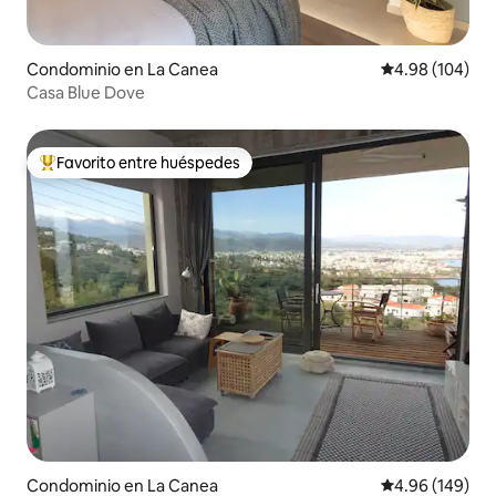
Condominio en La Canea
Calificación pr
4.98 (104)
Casa Blue Dove
Favorito entre huéspedes
De los mejores en Favorito entre huéspedes
Condominio en La Canea
Calificación pr
4.96 (149)