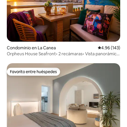
Condominio en La Canea
Calificación pr
4.96 (143)
Orpheus House Seafront• 2 recámaras• Vista panorámica
al mar
Favorito entre huéspedes
Favorito entre huéspedes