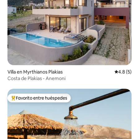
Villa en Myrthianos Plakias
Calificació
4.8 (5)
Costa de Plakias - Anemoni
Favorito entre huéspedes
De los mejores en Favorito entre huéspedes