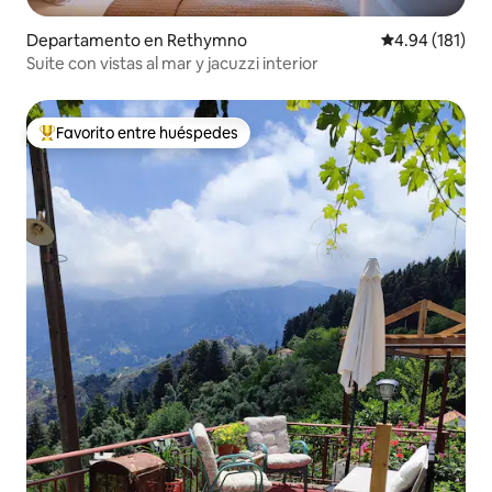
Departamento en Rethymno
Calificación p
4.94 (181)
Suite con vistas al mar y jacuzzi interior
Favorito entre huéspedes
De los mejores en Favorito entre huéspedes