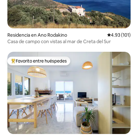
Residencia en Ano Rodakino
Calificación p
4.93 (101)
Casa de campo con vistas al mar de Creta del Sur
Favorito entre huéspedes
De los mejores en Favorito entre huéspedes