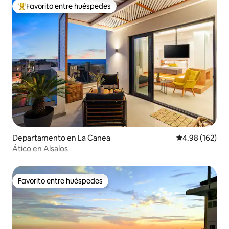
Favorito entre huéspedes
De los mejores en Favorito entre huéspedes
Departamento en La Canea
Calificación pr
4.98 (162)
Ático en Alsalos
Favorito entre huéspedes
Favorito entre huéspedes