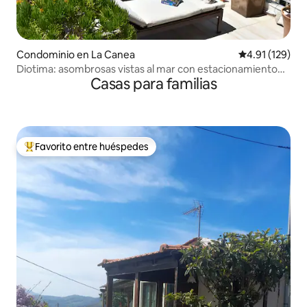
Condominio en La Canea
Calificación p
4.91 (129)
Diotima: asombrosas vistas al mar con estacionamiento
Casas para familias
privado
Favorito entre huéspedes
De los mejores en Favorito entre huéspedes