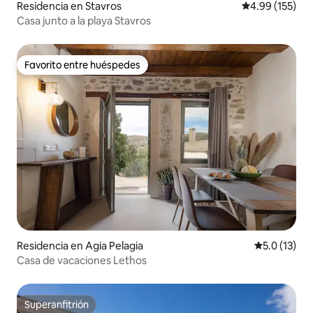
Residencia en Stavros
Calificación p
4.99 (155)
Casa junto a la playa Stavros
Favorito entre huéspedes
Favorito entre huéspedes
Residencia en Agia Pelagia
Calificación
5.0 (13)
Casa de vacaciones Lethos
Superanfitrión
Superanfitrión