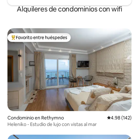
Alquileres de condominios con wifi
Favorito entre huéspedes
De los mejores en Favorito entre huéspedes
Condominio en Rethymno
Calificación pr
4.98 (142)
Heleniko - Estudio de lujo con vistas al mar