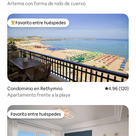
Artemis con forma de nido de cuervo
Favorito entre huéspedes
De los mejores en Favorito entre huéspedes
Condominio en Rethymno
Calificación pr
4.96 (120)
Apartamento frente a la playa
Favorito entre huéspedes
Favorito entre huéspedes