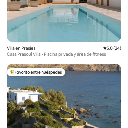
Villa en Prasies
Calificación
5.0 (24)
Casa Prasoul Villa • Piscina privada y área de fitness
Favorito entre huéspedes
De los mejores en Favorito entre huéspedes