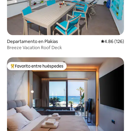
Departamento en Plakias
Calificación pr
4.86 (126)
Breeze Vacation Roof Deck
Favorito entre huéspedes
De los mejores en Favorito entre huéspedes