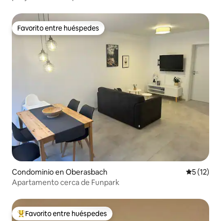
Favorito entre huéspedes
Favorito entre huéspedes
Condominio en Oberasbach
Calificaci
5 (12)
Apartamento cerca de Funpark
Favorito entre huéspedes
De los mejores en Favorito entre huéspedes