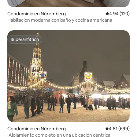
Condominio en Núremberg
Calificación pr
4.94 (120)
Habitación moderna con baño y cocina americana
Superanfitrión
Superanfitrión
Condominio en Núremberg
Calificación pr
4.81 (699)
¡Alojamiento completo en una ubicación céntrica!