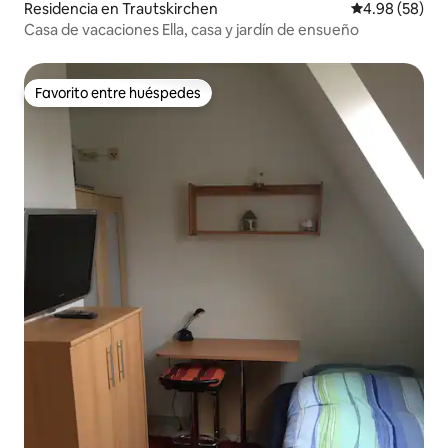
Residencia en Trautskirchen
Calificación p
4.98 (58)
Casa de vacaciones Ella, casa y jardín de ensueño
Favorito entre huéspedes
Favorito entre huéspedes