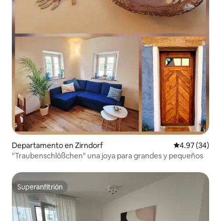
Departamento en Zirndorf
Calificación p
4.97 (34)
"Traubenschlößchen" una joya para grandes y pequeños
Superanfitrión
Superanfitrión