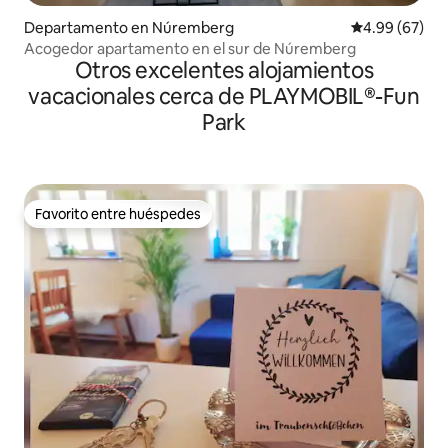
Departamento en Núremberg
Calificación p
4.99 (67)
Acogedor apartamento en el sur de Núremberg
Otros excelentes alojamientos
vacacionales cerca de PLAYMOBIL®-Fun
Park
Favorito entre huéspedes
Favorito entre huéspedes