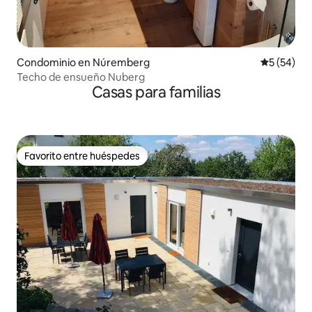
Condominio en Núremberg
Calificaci
5 (54)
Techo de ensueño Nuberg
Casas para familias
Favorito entre huéspedes
Favorito entre huéspedes