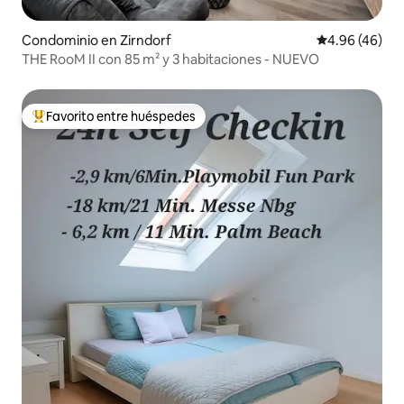
Condominio en Zirndorf
Calificación p
4.96 (46)
THE RooM II con 85 m² y 3 habitaciones - NUEVO
Favorito entre huéspedes
De los mejores en Favorito entre huéspedes