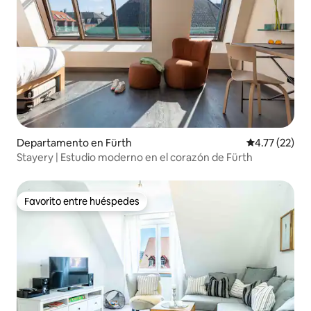
Departamento en Fürth
Calificación 
4.77 (22)
Stayery | Estudio moderno en el corazón de Fürth
Favorito entre huéspedes
Favorito entre huéspedes