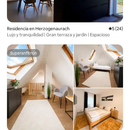
Residencia en Herzogenaurach
Calificaci
5 (24)
Lujo y tranquilidad | Gran terraza y jardín | Espacioso
Superanfitrión
Superanfitrión