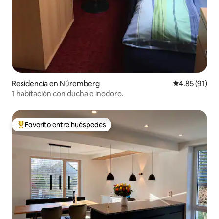
Residencia en Núremberg
Calificación 
4.85 (91)
1 habitación con ducha e inodoro.
Favorito entre huéspedes
De los mejores en Favorito entre huéspedes