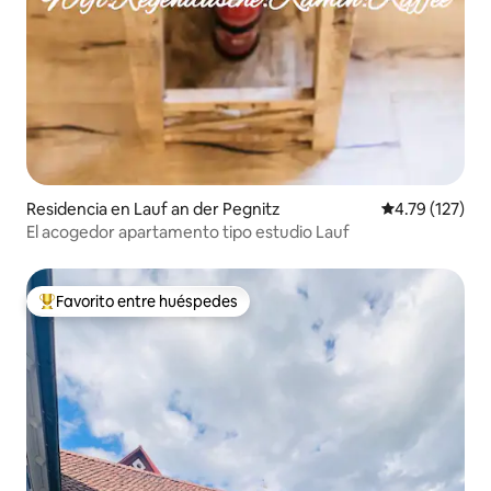
Residencia en Lauf an der Pegnitz
Calificación p
4.79 (127)
El acogedor apartamento tipo estudio Lauf
Favorito entre huéspedes
De los mejores en Favorito entre huéspedes