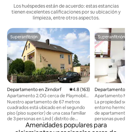
Los huéspedes están de acuerdo: estas estancias
tienen excelentes calificaciones por su ubicación y
limpieza, entre otros aspectos.
Superanfitrión
Superanfitrión
Superanfitrión
Superanfitrión
Departamento en Zirndorf
Calificación promedio: 4.8 de 5
4.8 (163)
Departamento en
ch
Apartamento 2.OG cerca de Playmobil
Apartamento Maiso
Funpark & Nbg. Fair
pero cerca de la c
Nuestro apartamento de 67 metros
La propiedad se e
cuadrados está ubicado en el segundo
entorno hermoso y
piso (piso superior) de una casa familiar
de apartamentos. 
de 3 personas en Lind ( distrito de
personas pueden d
Amenidades populares para
Zirndorf ) y está totalmente equipado
cómodamente de t
con pisos laminados y muebles
la región metropo