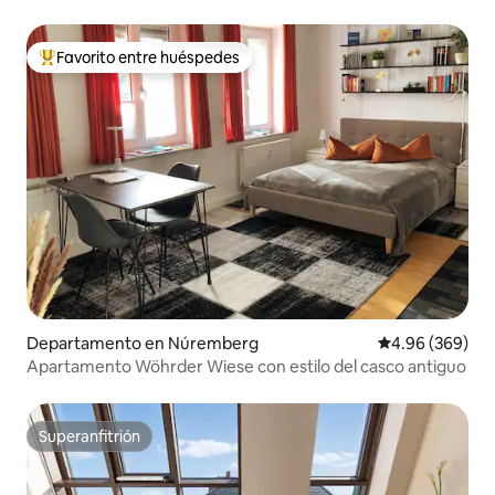
recámaras con terraza + estacionamiento + aire
acondicionado
Favorito entre huéspedes
De los mejores en Favorito entre huéspedes
Departamento en Núremberg
Calificación pr
4.96 (369)
Apartamento Wöhrder Wiese con estilo del casco antiguo
Superanfitrión
Superanfitrión