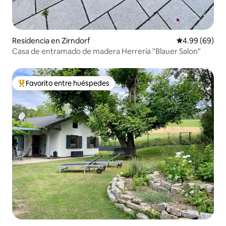
Residencia en Zirndorf
Calificación p
4.99 (69)
Casa de entramado de madera Herrería "Blauer Salon"
Favorito entre huéspedes
De los mejores en Favorito entre huéspedes