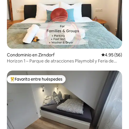
Condominio en Zirndorf
Calificación p
4.95 (56)
Horizon 1 – Parque de atracciones Playmobil y Feria de
Nuremberg 4P
Favorito entre huéspedes
De los mejores en Favorito entre huéspedes