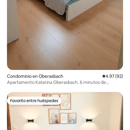
Condominio en Oberasbach
Calificación p
4.97 (92)
Apartamento Katarina Oberasbach. 6 minutos de
FunPark. Aire acondicionado.
Favorito entre huéspedes
Favorito entre huéspedes