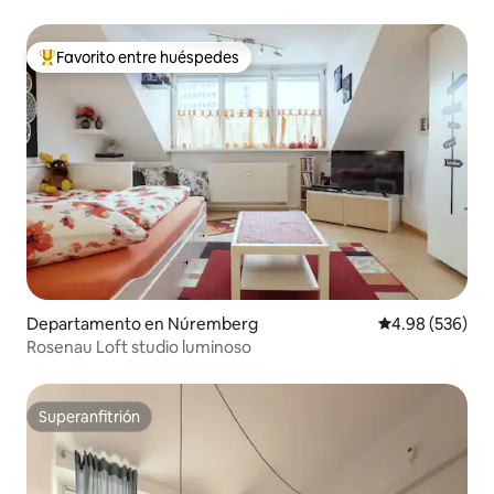
Favorito entre huéspedes
De los mejores en Favorito entre huéspedes
Departamento en Núremberg
Calificación pr
4.98 (536)
Rosenau Loft studio luminoso
Superanfitrión
Superanfitrión