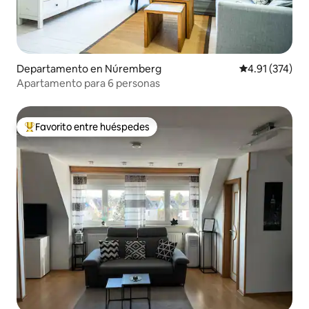
Departamento en Núremberg
Calificación p
4.91 (374)
Apartamento para 6 personas
Favorito entre huéspedes
De los mejores en Favorito entre huéspedes