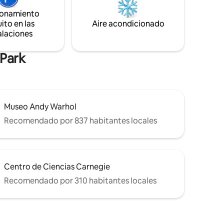
Camina unas cuadras hasta el hospital
as, los 7
ionamiento
Allegheny General, así como bares del
ito en las
Aire acondicionado
barrio y todos los estadios principales.
 semana.
alaciones
¡Este espacioso apartamento lo tiene
rante y
todo!
 Park
Museo Andy Warhol
Recomendado por 837 habitantes locales
Centro de Ciencias Carnegie
Recomendado por 310 habitantes locales