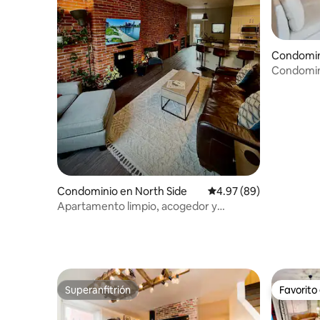
Condomin
Condomini
horizonte
Condominio en North Side
Calificación promedio:
4.97 (89)
Apartamento limpio, acogedor y
transitable con mejoras de lujo
Superanfitrión
Favorito
Superanfitrión
Favorito