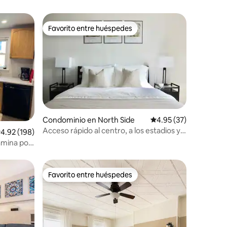
Favorito entre huéspedes
re huéspedes
Favorito entre huéspedes
Condominio en North Side
Calificación promedio:
4.95 (37)
Acceso rápido al centro, a los estadios y a
iones
alificación promedio: 4.92 de 5; 198 evaluaciones
4.92 (198)
North Shore
amina por
ro de la
Favorito entre huéspedes
re huéspedes
Favorito entre huéspedes