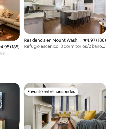
Residencia en Mount Washin
Calificación promedio: 
4.97 (186)
gton
Refugio escénico: 3 dormitorios/2 baños
alificación promedio: 4.95 de 5; 185 evaluaciones
4.95 (185)
con estacionamiento y patio en el centro
tas
iones
Favorito entre huéspedes
re huéspedes
Favorito entre huéspedes