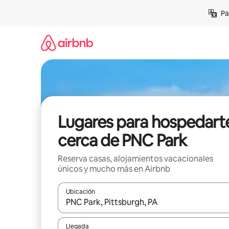
Ir
Pa
al
contenido
Lugares para hospedart
cerca de PNC Park
Reserva casas, alojamientos vacacionales
únicos y mucho más en Airbnb
Ubicación
Cuando los resultados estén disponibles, podrás na
Llegada