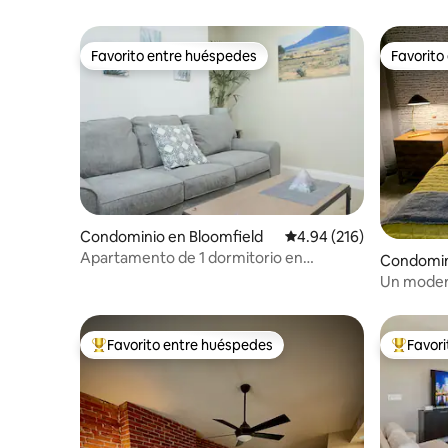
Favorito entre huéspedes
Favorito
Favorito entre huéspedes
Favorito
Condominio en Bloomfield
Calificación promedio: 
4.94 (216)
Apartamento de 1 dormitorio en
Condomin
Bloomfield/Lawrenceville
Un moder
dormitori
East End
Favorito entre huéspedes
Favor
De los mejores en Favorito entre huéspedes
De los m