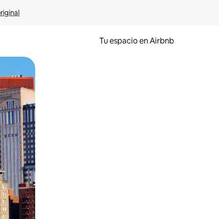
riginal
Tu espacio en Airbnb
ien tocando y deslizando la pantalla.