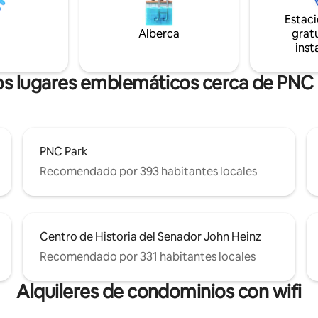
o, ¡todo es nuevo!
Asistencia al huésped las 24 hor
Estac
te abastecido para estancias
días Perfecto para viajes de negocios,
Alberca
gratu
 de docenas de
eventos o escapadas de fin de
inst
es, tiendas, cafeterías y
¡Estamos aquí para ti antes, du
omestibles. ¡Haz tu
después de tu estadía!
ón hoy mismo!
s lugares emblemáticos cerca de PNC
PNC Park
Recomendado por 393 habitantes locales
Centro de Historia del Senador John Heinz
Recomendado por 331 habitantes locales
Alquileres de condominios con wifi