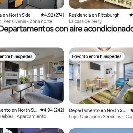
4.93 de 5; 330 evaluaciones
a en North Side
Calificación promedio: 4.92 de 5; 274 evaluac
4.92 (274)
Residencia en Pittsburgh
C
h, Pensilvania - Zona norte
La casa de Terry
Departamentos con aire acondicionad
 entre huéspedes
Favorito entre huéspedes
 entre huéspedes
Favorito entre huéspedes
4.94 de 5; 108 evaluaciones
ento en North Sid
Calificación promedio: 4.94 de 5; 242 evaluac
4.94 (242)
Departamento en North Sid
C
e
creíbles! ¡Aparcamiento
Lujo+Ubicación+Servicios ~ Ca
para 4 personas en Alpine Ave