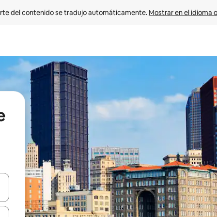
rte del contenido se tradujo automáticamente. 
Mostrar en el idioma o
e
vegar usando las teclas de las flechas hacia arriba y hacia abajo, o b