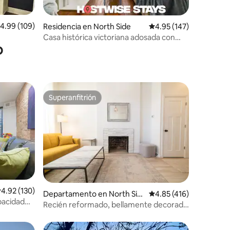
iones
alificación promedio: 4.99 de 5; 109 evaluaciones
4.99 (109)
Residencia en North Side
Calificación promedio: 
4.95 (147)
Casa histórica victoriana adosada con
o
cochera y patio
Superanfitrión
Superanfitrión
iones
alificación promedio: 4.92 de 5; 130 evaluaciones
4.92 (130)
Departamento en North Sid
Calificación promedio: 
4.85 (416)
pacidad
e
Recién reformado, bellamente decorado
en ❤️ de PGH