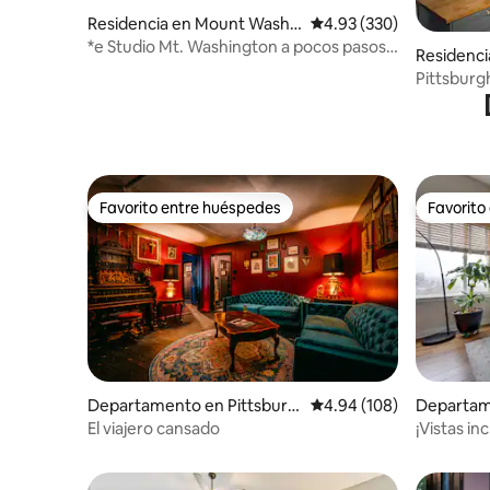
Residencia en Mount Washi
Calificación promedio: 
4.93 (330)
ngton
*e Studio Mt. Washington a pocos pasos
Residenci
de Grandview!*
Pittsburg
Favorito entre huéspedes
Favorito
Favorito entre huéspedes
Favorito
Departamento en Pittsburg
Calificación promedio: 
4.94 (108)
Departam
h
e
El viajero cansado
¡Vistas in
gratuito!