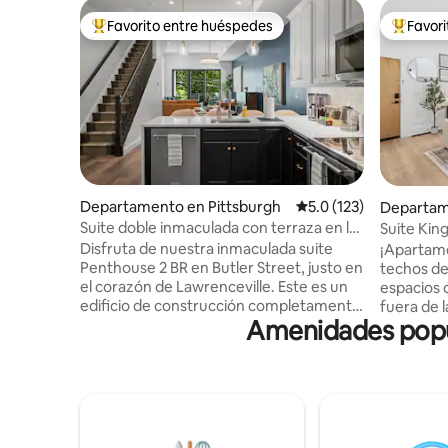
Favorito entre huéspedes
Favor
De los mejores en Favorito entre huéspedes
De los m
Departamento en Pittsburgh
Calificación promedio:
5.0 (123)
Departam
d
Suite doble inmaculada con terraza en la
Suite King
azotea
lugares d
Disfruta de nuestra inmaculada suite
¡Apartame
Penthouse 2 BR en Butler Street, justo en
techos de
el corazón de Lawrenceville. Este es un
espacios 
edificio de construcción completamente
fuera de la calle
Amenidades popul
nuevo en 2025. A pocos pasos de varias
completam
tiendas, cafeterías y restaurantes locales
West Penn
en uno de los vecindarios más vibrantes
UPMC! El 
de Pittsburgh. ⭐2 camas tamaño king
hace que 
(colchones de espuma viscoelástica) ⭐1
Shadyside,
sofá cama tamaño queen + 1 cama
District/
tamaño queen Murphy + Pack N Play
fácil. El edificio fue destripado y