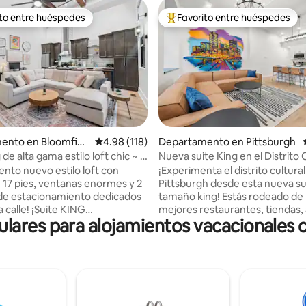
ito entre huéspedes
Favorito entre huéspedes
ejores en Favorito entre huéspedes
De los mejores en Favorito ent
 5.0 de 5; 123 evaluaciones
ento en Bloomfiel
Calificación promedio: 4.98 de 5; 118 evaluac
4.98 (118)
Departamento en Pittsburgh
 de alta gama estilo loft chic ~ 2
Nueva suite King en el Distrito 
e estacionamiento
con tina de hidromasaje
nto nuevo estilo loft con
¡Experimenta el distrito cultura
 17 pies, ventanas enormes y 2
Pittsburgh desde esta nueva su
de estacionamiento dedicados
tamaño king! Estás rodeado de 
! ¡Suite KING
mejores restaurantes, tiendas,
ares para alojamientos vacacionales 
ente nueva! ¡A 1 cuadra de
pasos del Centro de Convencio
, a poca distancia a pie de
teatros y más de Pittsburgh. D
estacionamiento en el lugar
para la comodidad y convenien
el corto trayecto en auto a
ubicación inmejorable. - Cama tamaño
 CMU, Pitt y el Strip
king - Bañera de hidromasaje/d
Centro de la ciudad sea muy
Cocina y lavandería equipadas.
a todo. - Varios garajes a 5 minu