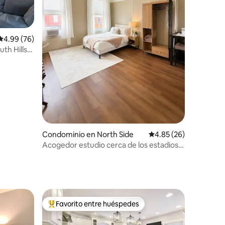
iones
Calificación promedio: 4.99 de 5; 76 evaluaciones
4.99 (76)
th Hills
Condominio en North Side
Calificación promedio:
4.85 (26)
Acogedor estudio cerca de los estadios,
la gastronomía y el centro de la ciudad
Favorito entre huéspedes
re huéspedes
De los mejores en Favorito entre huéspedes