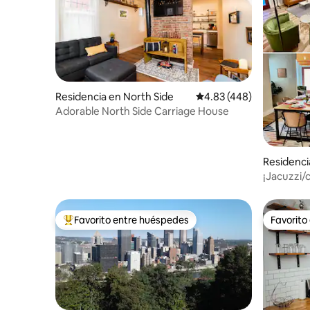
Residencia en North Side
Calificación promedio: 
4.83 (448)
Adorable North Side Carriage House
Residenci
¡Jacuzzi/
menos de 
Favorito entre huéspedes
Favorito
De los mejores en Favorito entre huéspedes
Favorito