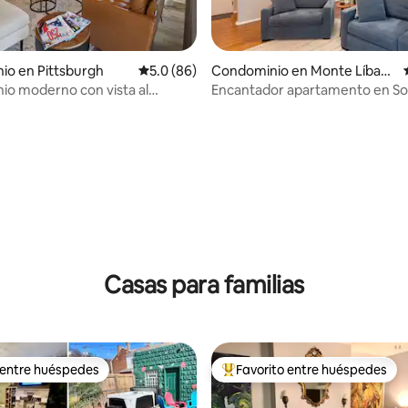
io en Pittsburgh
Calificación promedio: 5.0 de 5; 86 evaluac
5.0 (86)
Condominio en Monte Líban
o
o moderno con vista al
Encantador apartamento en Sou
 y estacionamiento
ubicado cerca de parques
 4.97 de 5; 89 evaluaciones
Casas para familias
 entre huéspedes
Favorito entre huéspedes
 entre huéspedes
De los mejores en Favorito ent