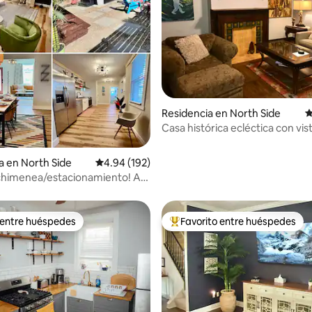
4.83 de 5; 448 evaluaciones
Residencia en North Side
C
Casa histórica ecléctica con vis
soleadas a la ciudad
a en North Side
Calificación promedio: 4.94 de 5; 192 evaluac
4.94 (192)
chimenea/estacionamiento! A
1 milla de PNC Park
 entre huéspedes
Favorito entre huéspedes
 entre huéspedes
De los mejores en Favorito ent