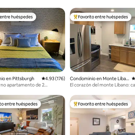
 entre huéspedes
Favorito entre huéspedes
 entre huéspedes
De los mejores en Favorito ent
4.94 de 5; 216 evaluaciones
io en Pittsburgh
Calificación promedio: 4.93 de 5; 176 evaluac
4.93 (176)
Condominio en Monte Líban
C
o
no apartamento de 2
El corazón del monte Líbano: c
os de mediados de siglo en el
cualquier lugar. Asy 2 en el cent
ciudad.
ito entre huéspedes
Favorito entre huéspedes
ejores en Favorito entre huéspedes
De los mejores en Favorito ent