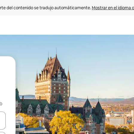
rte del contenido se tradujo automáticamente. 
Mostrar en el idioma o
nb
vegar usando las teclas de las flechas hacia arriba y hacia abajo, o b