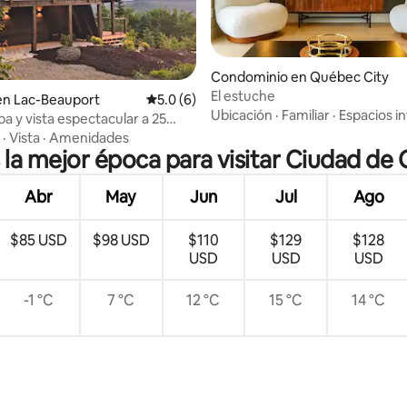
: 5.0 de 5; 95 evaluaciones
Condominio en Québec City
El estuche
en Lac-Beauport
Calificación promedio: 5.0 de 5; 6 evaluac
5.0 (6)
Ubicación
·
Familiar
·
Espacios in
a y vista espectacular a 25
de Quebec
·
Vista
·
Amenidades
s la mejor época para visitar Ciudad de
Abr
May
Jun
Jul
Ago
$85 USD
$98 USD
$110
$129
$128
USD
USD
USD
-1 °C
7 °C
12 °C
15 °C
14 °C