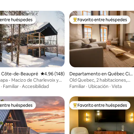
 entre huéspedes
Favorito entre huéspedes
 entre huéspedes
De los mejores en Favorito ent
4.86 de 5; 299 evaluaciones
a Côte-de-Beaupré
Calificación promedio: 4.96 de 5; 148 evaluac
4.96 (148)
Departamento en Québec Cit
y
Sapa - Macizo de Charlevoix y
Old Quebec, 2 habitaciones,
nte-Anne
2 estacionamientos gratuitos, a
·
Familiar
·
Accesibilidad
Familiar
·
Ubicación
·
Vista
acondicionado
 entre huéspedes
Favorito entre huéspedes
 entre huéspedes
De los mejores en Favorito ent