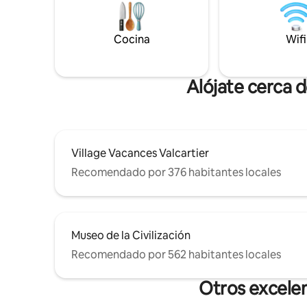
energías y sumérgete en la belleza de la
inolvidabl
naturaleza. Un verdadero refugio de
Quebec, d
montaña, ideal tanto para la aventura
Cocina
Humanida
Wifi
como para la relajación.
Alójate cerca 
Village Vacances Valcartier
Recomendado por 376 habitantes locales
Museo de la Civilización
Recomendado por 562 habitantes locales
Otros excele