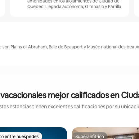
amenidades en los alojamientos de Ciudad de
Quebec: Llegada autónoma, Gimnasio y Parrilla
 son Plains of Abraham, Baie de Beauport y Musée national des beau
vacacionales mejor calificados en Ci
tas estancias tienen excelentes calificaciones por su ubicació
ito entre huéspedes
Superanfitrión