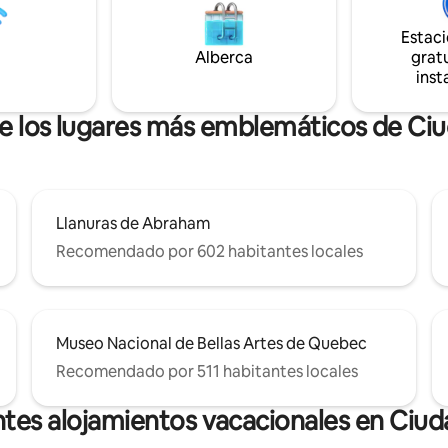
comodidad. Disfruta de un barr
e, cerca de la mítica ciudad de
vibrante lleno de historia.
Estac
eclarada Patrimonio de la
d por la UNESCO.
Alberca
gratu
inst
de los lugares más emblemáticos de C
Llanuras de Abraham
Recomendado por 602 habitantes locales
Museo Nacional de Bellas Artes de Quebec
Recomendado por 511 habitantes locales
ntes alojamientos vacacionales en Ciu