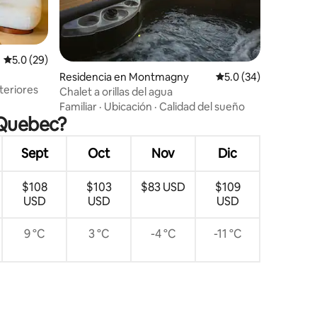
Calificación promedio: 5.0 de 5; 29 evaluaciones
5.0 (29)
Residencia en Montmagny
Calificación promedi
5.0 (34)
iones
teriores
Chalet a orillas del agua
Familiar
·
Ubicación
·
Calidad del sueño
 Quebec?
Sept
Oct
Nov
Dic
$108
$103
$83 USD
$109
USD
USD
USD
9 °C
3 °C
-4 °C
-11 °C