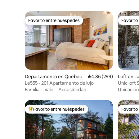
Favorito entre huéspedes
Favorito
Favorito entre huéspedes
Favorito
Departamento en Quebec
Calificación promedio: 
4.86 (299)
Loft en L
Le555 - 201 Apartamento de lujo
Unic loft 
Mont-Sai
Familiar
·
Valor
·
Accesibilidad
Ubicación
Favorito entre huéspedes
Favorito
De los mejores en Favorito entre huéspedes
Favorito