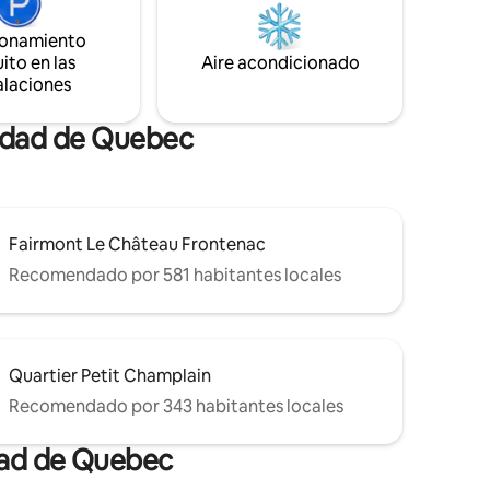
io
de la ciudad de Quebec y las Laurentides!
ionamiento
ito en las
Aire acondicionado
alaciones
iudad de Quebec
Fairmont Le Château Frontenac
Recomendado por 581 habitantes locales
Quartier Petit Champlain
Recomendado por 343 habitantes locales
dad de Quebec