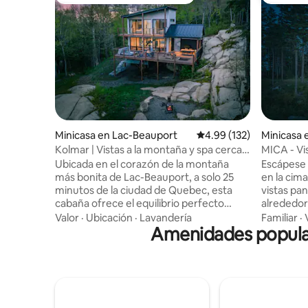
De los mejores en Favorito entre huéspedes
De los m
Minicasa en Lac-Beauport
Calificación promedio: 
4.99 (132)
Minicasa 
Kolmar | Vistas a la montaña y spa cerca
MICA - Vi
de la ciudad de Quebec
de Queb
Ubicada en el corazón de la montaña
Escápese
más bonita de Lac-Beauport, a solo 25
en la cim
minutos de la ciudad de Quebec, esta
vistas pa
cabaña ofrece el equilibrio perfecto
alrededor
entre naturaleza y comodidad. Ubicado
vidrio. Re
Valor
·
Ubicación
·
Lavandería
Familiar
·
en Domaine Le Maelström, disfruta de
Amenidades popular
cualquier
actividades como senderismo, ciclismo
disfruta d
de montaña, raquetas de nieve, esquí o
hermosas
yoga en la espaciosa terraza con una
escondido
hamaca incorporada. Perfecto para los
boreal ca
amantes del aire libre y aquellos que
comodidad
buscan tranquilidad. Relájate, recarga
época del