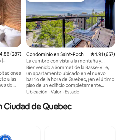
Favorito entre huéspedes
De los 
Le Panöra
(CITQ: 3
Le Panör
naturalez
Beauport (
cómoda y
ofrece m
Ubicació
vistas igual
de ciclis
raquetas
alificación promedio: 4.86 de 5; 287 evaluaciones
4.86 (287)
Condominio en Saint-Roch
Calificación promedio: 
4.91 (657)
con acces
 |
La cumbre con vista a la montaña y
iones
centro al
estacionamiento privado
Bienvenido a Sommet de la Basse-Ville,
está muy cerca. ¡Ven a v
bitaciones
un apartamento ubicado en el nuevo
y descone
to a las
barrio de la hora de Quebec, ¡en el último
naturalez
nes de
piso de un edificio completamente
nuevo! A dos pasos del casco antiguo de
Ubicación
·
Valor
·
Estado
n del
Quebec y de las llanuras de Abraham, el
Sommet le ofrece un apartamento
en Ciudad de Quebec
totalmente equipado con aire
asan en
acondicionado y estacionamiento
dad, las
privado interior. ¡También tendrá acceso
complejo
a una terraza equipada con una barbacoa
onectado
en la azotea, un gimnasio y un balcón
ez y
privado con unas vistas impresionantes