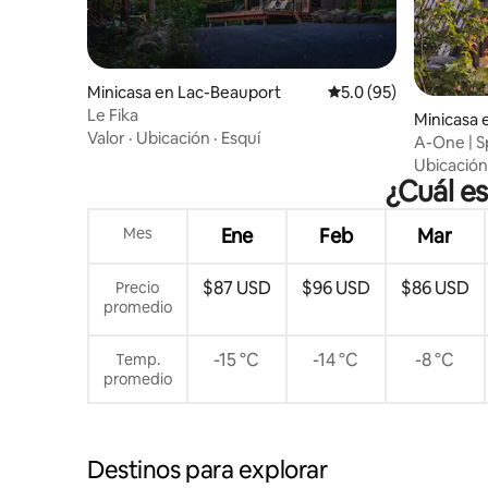
Minicasa en Lac-Beauport
Calificación promedio
5.0 (95)
Le Fika
Minicasa 
Valor
·
Ubicación
·
Esquí
A-One | Sp
minutos 
Ubicación
¿Cuál e
Mes
Ene
Feb
Mar
$87 USD
$96 USD
$86 USD
Precio
promedio
-15 °C
-14 °C
-8 °C
Temp.
promedio
Destinos para explorar