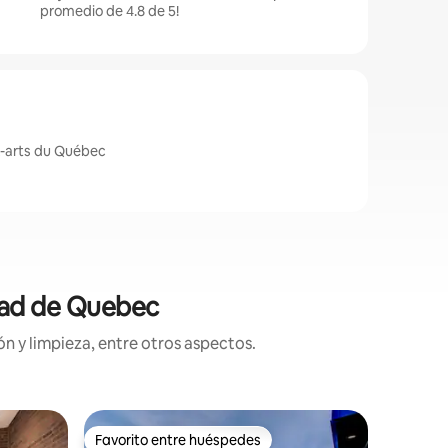
promedio de 4.8 de 5!
x-arts du Québec
udad de Quebec
n y limpieza, entre otros aspectos.
Minicasa
Favorito entre huéspedes
Favor