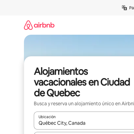
Ir
Pa
al
contenido
Alojamientos
vacacionales en Ciudad
de Quebec
Busca y reserva un alojamiento único en Airb
Ubicación
Cuando los resultados estén disponibles, podrás na