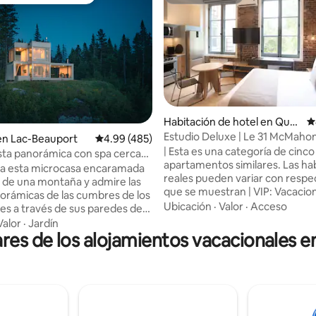
ejores en Favorito entre huéspedes
Superanfitrión
Habitación de hotel en Que
C
bec
Estudio Deluxe | Le 31 McMahon
4.99 de 5; 132 evaluaciones
en Lac-Beauport
Calificación promedio: 4.99 de 5; 485 evaluac
4.99 (485)
Superior
| Esta es una categoría de cinco
sta panorámica con spa cerca
apartamentos similares. Las ha
ec
 a esta microcasa encaramada
reales pueden variar con respec
a de una montaña y admire las
que se muestran | VIP: Vacacio
norámicas de las cumbres de los
Prestigio Inmersivo. Vive unas
Ubicación
·
Valor
·
Acceso
es a través de sus paredes de
vacaciones de lujo en el corazó
lájese en el spa, accesible en
Valor
·
Jardín
casco antiguo de Quebec. Los
es de los alojamientos vacacionales 
 época del año, mientras
apartamentos completamente
e las puestas de sol más
renovados en 31 McMahon se b
. Descubre este tesoro
su barrio histórico con moderni
 en el corazón del bosque
necesidades de hoy y más. Un 
nadiense, que combina
de lujo con servicio de hotel c
 y funcionalidad en cualquier
(registro autónomo) con sencill
 año. Una experiencia íntima e