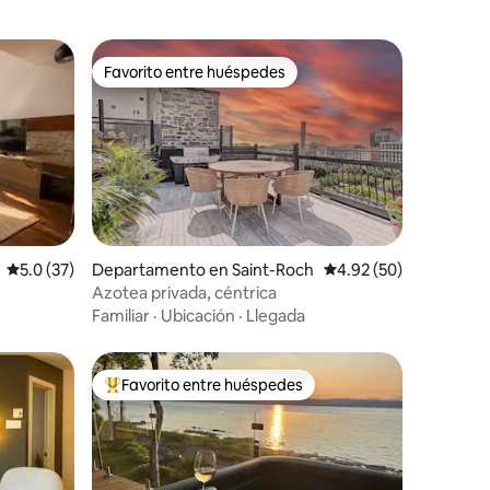
Favorito entre huéspedes
re huéspedes
Favorito entre huéspedes
iones
Calificación promedio: 5.0 de 5; 37 evaluaciones
5.0 (37)
Departamento en Saint-Roch
Calificación promedio:
4.92 (50)
Azotea privada, céntrica
ire
Familiar
·
Ubicación
·
Llegada
Favorito entre huéspedes
re huéspedes
De los mejores en Favorito entre huéspedes