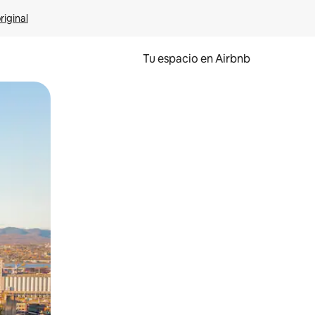
riginal
Tu espacio en Airbnb
ien tocando y deslizando la pantalla.