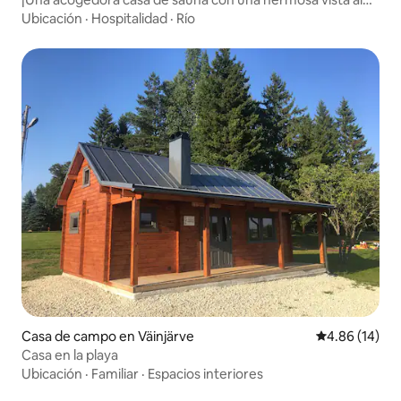
río!
Ubicación
·
Hospitalidad
·
Río
Casa de campo en Väinjärve
Calificación 
4.86 (14)
Casa en la playa
Ubicación
·
Familiar
·
Espacios interiores