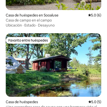
Casa de huéspedes en Sooaluse
Calificació
5.0 (6)
Casa de campo en el campo
Ubicación
·
Estado
·
Desayuno
Favorito entre huéspedes
Favorito entre huéspedes
Casa de huéspedes
Calificació
5.0 (5)
¡Una acogedora casa de sauna con una hermosa vista al