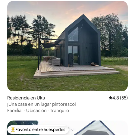
Residencia en Uku
Calificación
4.8 (55)
¡Una casa en un lugar pintoresco!
Familiar
·
Ubicación
·
Tranquilo
Favorito entre huéspedes
De los mejores en Favorito entre huéspedes