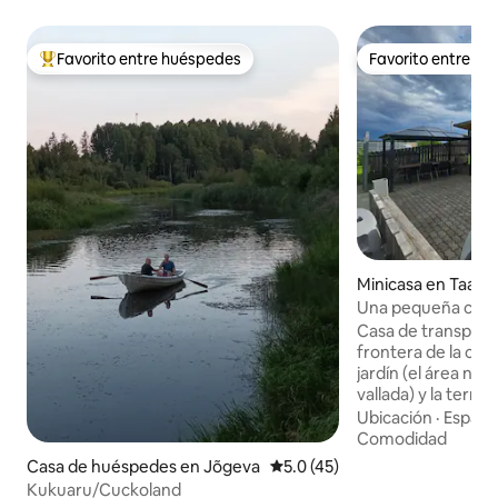
Favorito entre huéspedes
Favorito entre h
De los mejores en Favorito entre huéspedes
Favorito entre h
Minicasa en Taara
Una pequeña casa 
el pueblo de Taara
Casa de transporte
frontera de la ciu
jardín (el área n
vallada) y la terra
un ambiente acoge
Ubicación
·
Espacio
Capacidad: 1 cama 
Comodidad
cama, adecuado p
Casa de huéspedes en Jõgeva
Calificación promedio: 5.0 de 
5.0 (45)
personas (incluido 
Kukuaru/Cuckoland