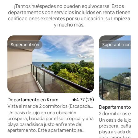
¡Tantos huéspedes no pueden equivocarse! Estos
departamentos con servicios incluidos en renta tienen
calificaciones excelentes por su ubicación, su limpieza
y mucho más.
Superanfitrión
Superanfitrión
Superanfitrión
Superanfitrión
Departamento en Kram
Calificación promedio: 4.77 de 
4.77 (26)
Vista al mar de 2 dormitorios (Escapada
Departamento en
154)
Un oasis de lujo en una ubicación
2 dormitorios en l
próspera, bañada por el sol tropical y una
(Escape176) con ex
Un oasis de lujo e
playa paradisíaca justo enfrente del
próspera, bañado po
apartamento. Este apartamento se
playa aislada del p
encuentra en el quinto piso del
apartamento se en