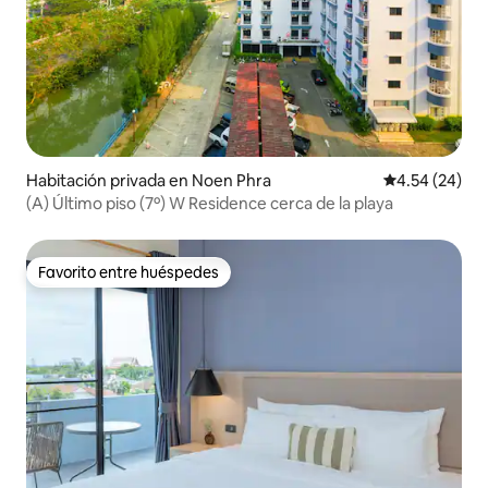
Habitación privada en Noen Phra
Calificación p
4.54 (24)
(A) Último piso (7º) W Residence cerca de la playa
Favorito entre huéspedes
Favorito entre huéspedes