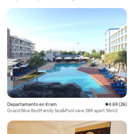
Departamento en Kram
Calificación p
4.69 (26)
Grand Blue BestFamily Sea&Pool view 2BR apart 56m2