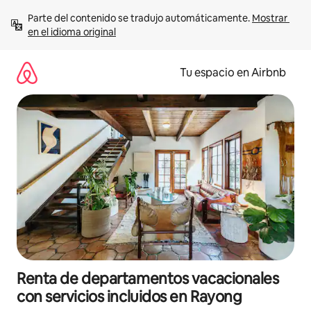
Ir
Parte del contenido se tradujo automáticamente. 
Mostrar 
al
en el idioma original
contenido
Tu espacio en Airbnb
Renta de departamentos vacacionales
con servicios incluidos en Rayong