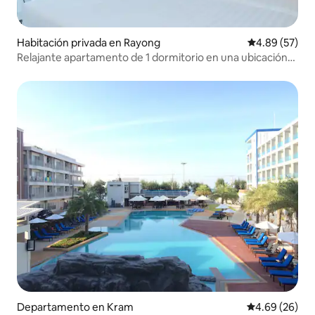
Habitación privada en Rayong
Calificación p
4.89 (57)
Relajante apartamento de 1 dormitorio en una ubicación
privilegiada
Departamento en Kram
Calificación p
4.69 (26)