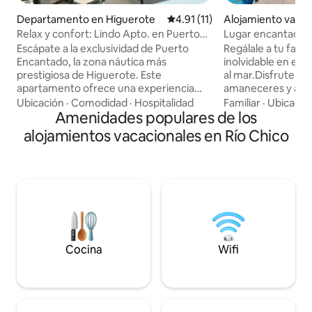
Departamento en Higuerote
Calificación promedio: 4.91 de
4.91 (11)
Alojamiento vacac
erote
Relax y confort: Lindo Apto. en Puerto
Lugar encantador f
Encantado.
de caracas
Escápate a la exclusividad de Puerto
Regálale a tu fami
Encantado, la zona náutica más
inolvidable en est
prestigiosa de Higuerote. Este
al mar.Disfruten j
apartamento ofrece una experiencia
amaneceres y atar
única de serenidad y confort. - Amplia
3.000m², jacuzzis,p
Ubicación
·
Comodidad
·
Hospitalidad
Familiar
·
Ubicació
terraza con sala y comedor de 6 sillas y
Amenidades populares de los
gimnasio,canchas 
una vista privilegiada frente a los canales
juegos, áreas verd
alojamientos vacacionales en Río Chico
navegables, - Habitación principal con
3 cómodas habitac
baño privado - Baño adicional -
matrimoniales), to
Agradable y versátil área social, que
acondicionado, 2 b
funciona como segundo dormitorio
con sofá y TV, amp
(cama dúplex + sofá cama) y amplio
directa al mar.¡Di
closet. - Cocina full equipada y
recuerdos para tod
desayunador para 2 personas.
Estacionamiento
Cocina
Wifi