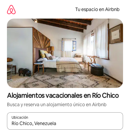
Ir
al
Tu espacio en Airbnb
contenido
Alojamientos vacacionales en Río Chico
Busca y reserva un alojamiento único en Airbnb
Ubicación
Cuando los resultados estén disponibles, podrás navegar usando l