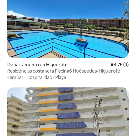
Departamento en Higuerote
Calificación
4.75 (4)
Residencias costanera Piscina6 Huéspedes•Higuerote
Familiar
·
Hospitalidad
·
Playa