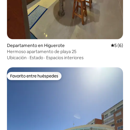
Departamento en Higuerote
Calificac
5 (6)
Hermoso apartamento de playa 25
Ubicación
·
Estado
·
Espacios interiores
Favorito entre huéspedes
Favorito entre huéspedes