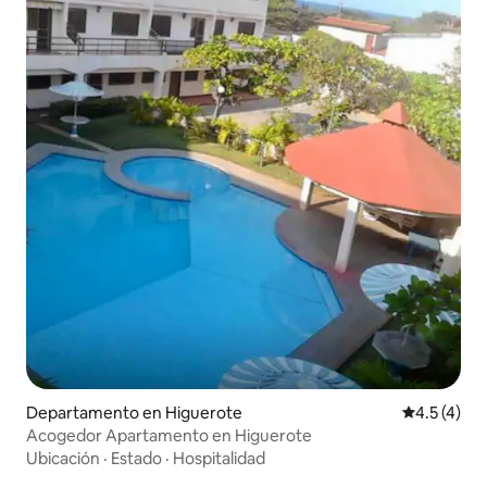
Departamento en Higuerote
Calificació
4.5 (4)
Acogedor Apartamento en Higuerote
Ubicación
·
Estado
·
Hospitalidad