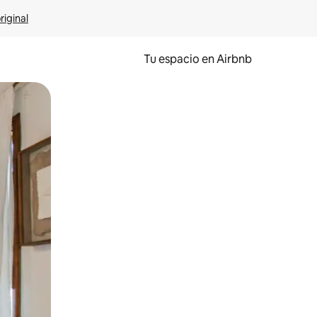
riginal
Tu espacio en Airbnb
ien tocando y deslizando la pantalla.