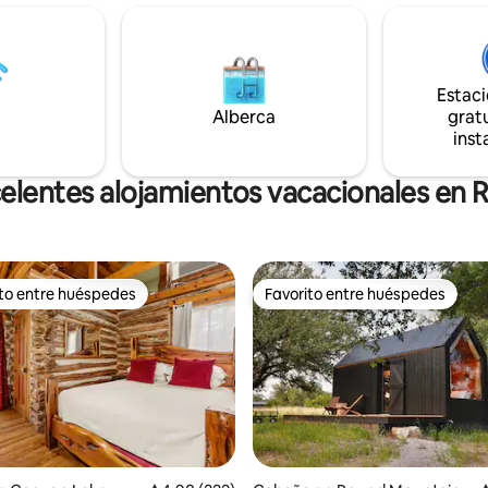
es copas de los árboles del
refugio privado ofrece hermosa
st Pines, el Nido del Hobbit
un jacuzzi caliente y un espaci
na estancia inolvidable donde
para dos. • Ya sea que estés celebrando
ación puede correr libremente
algo especial o simplemente e
Estac
 puede encontrar consuelo en la
de lo cotidiano, este es un luga
el mundo natural en los 42 acres
Alberca
relajarse, reconectarse y disfru
gratu
nes Shire.
tiempo juntos.
inst
elentes alojamientos vacacionales en 
ito entre huéspedes
Favorito entre huéspedes
ejores en Favorito entre huéspedes
Favorito entre huéspedes