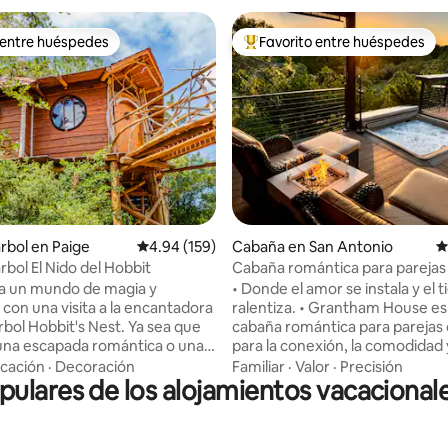
 entre huéspedes
Favorito entre huéspedes
 entre huéspedes
De los mejores en Favorito ent
4.98 de 5; 330 evaluaciones
árbol en Paige
Calificación promedio: 4.94 de 5; 159 evaluac
4.94 (159)
Cabaña en San Antonio
C
rbol El Nido del Hobbit
Cabaña romántica para parejas
jacuzzi privado
a un mundo de magia y
• Donde el amor se instala y el 
 con una visita a la encantadora
ralentiza. • Grantham House es una
rbol Hobbit's Nest. Ya sea que
cabaña romántica para parejas
na escapada romántica o unas
para la conexión, la comodidad 
 familiares llenas de diversión,
momentos inolvidables. Un favo
cación
·
Decoración
Familiar
·
Valor
·
Precisión
lares de los alojamientos vacacional
riencia única de glamping
los huéspedes con reseñas
 serenidad de la naturaleza con
excepcionales. Premiado con el 
 comodidades del hogar.
mejores alojamientos en Airbnb.
do en medio de las
Ubicado en Texas Hill Country, 