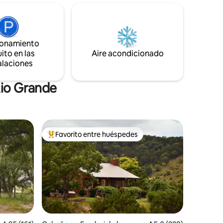
acogedor, wifi rápido y toques cálidos y
s vistas,
atentos crean una estancia donde los
o acogedor
huéspedes se sienten genuinamente
cuidados desde el momento en que
scapando
llegan. Toca ❤️ y reserva tu retiro sereno
ionamiento
r para
hoy mismo.
tar del
ito en las
Aire acondicionado
alaciones
Rio Grande
Favorito entre huéspedes
De los mejores en Favorito entre huéspedes