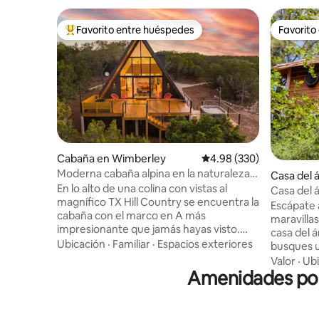
Favorito entre huéspedes
Favorito
De los mejores en Favorito entre huéspedes
Favorito
Cabaña en Wimberley
Calificación promedio: 
4.98 (330)
Moderna cabaña alpina en la naturaleza
Casa del 
**jacuzzi y vistas**
En lo alto de una colina con vistas al
Casa del á
magnífico TX Hill Country se encuentra la
Escápate 
cabaña con el marco en A más
maravillas
impresionante que jamás hayas visto.
casa del á
Con una mezcla de estilo de mediados
Ubicación
·
Familiar
·
Espacios exteriores
busques u
de siglo y toques artísticos, este espacio
vacaciones
Valor
·
Ubi
es precioso. La cabaña está escondida en
Amenidades popu
esta expe
un bolsillo de naturaleza rodeado de 3
ofrece la
acres de robles, olmos y enebros. Las
todas las
amplias ventanas delanteras y la terraza
Descansan