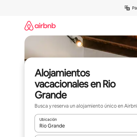
Ir
Pa
al
contenido
Alojamientos
vacacionales en Rio
Grande
Busca y reserva un alojamiento único en Airb
Ubicación
Cuando los resultados estén disponibles, podrás na