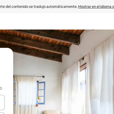
rte del contenido se tradujo automáticamente. 
Mostrar en el idioma o
nb
vegar usando las teclas de las flechas hacia arriba y hacia abajo, o b