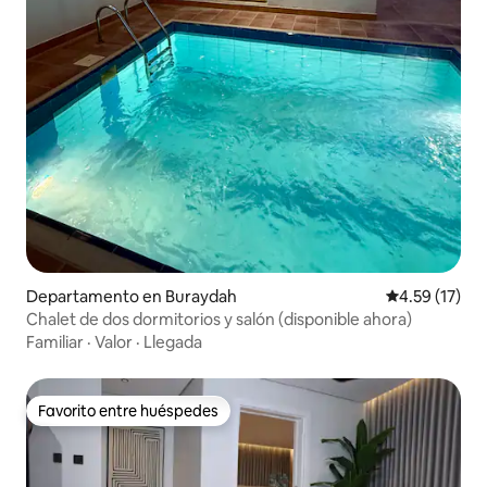
Departamento en Buraydah
Calificación 
4.59 (17)
Chalet de dos dormitorios y salón (disponible ahora)
Familiar
·
Valor
·
Llegada
Favorito entre huéspedes
Favorito entre huéspedes