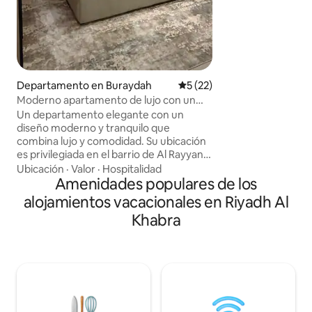
cafeterías, mercad
La decoración es 
cómoda y el televi
¿Y hay un rincón d
que abre el alma y
Tranquilo y cerca 
que necesitas. Ha
Departamento en Buraydah
Calificación promedio: 5 de 
5 (22)
disponible frente 
Moderno apartamento de lujo con un
adecuado para via
diseño elegante y una ubicación muy
Un departamento elegante con un
estadías de corta 
privilegiada.
diseño moderno y tranquilo que
disfruta de una exp
combina lujo y comodidad. Su ubicación
cómoda!
es privilegiada en el barrio de Al Rayyan,
al norte, en Omar bin Al Khattab Road,
Ubicación
·
Valor
·
Hospitalidad
en Buraidah, cerca de la mayoría de los
Amenidades populares de los
servicios, restaurantes y cafeterías, y
alojamientos vacacionales en Riyadh Al
con fácil acceso a cualquier destino de la
Khabra
ciudad. El departamento está
cuidadosamente amueblado para
brindarte la sensación de un hotel con la
privacidad de un hogar, colores
tranquilos, iluminación confortable y
espacios ordenados que ofrecen
comodidad psicológica desde el primer