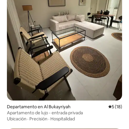
Departamento en Al Bukayriyah
Calificaci
5 (18)
Apartamento de lujo - entrada privada
Ubicación
·
Precisión
·
Hospitalidad