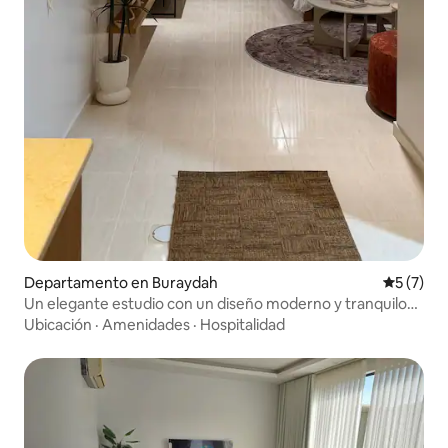
Departamento en Buraydah
Calificac
5 (7)
Un elegante estudio con un diseño moderno y tranquilo
que combina lujo y comodidad
Ubicación
·
Amenidades
·
Hospitalidad