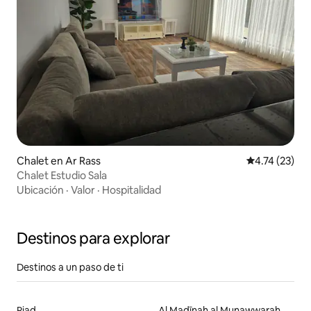
Chalet en Ar Rass
Calificación 
4.74 (23)
Chalet Estudio Sala
Ubicación
·
Valor
·
Hospitalidad
Destinos para explorar
Destinos a un paso de ti
Riad
Al Madīnah al Munawwarah