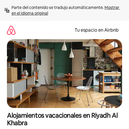
Ir
Parte del contenido se tradujo automáticamente. 
Mostrar 
al
en el idioma original
contenido
Tu espacio en Airbnb
Alojamientos vacacionales en Riyadh Al
Khabra