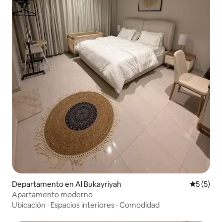
Departamento en Al Bukayriyah
Calificac
5 (5)
Apartamento moderno
Ubicación
·
Espacios interiores
·
Comodidad