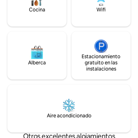
momento en que entras. Ventajas •
Diseño moderno, lujoso y ordenado •
Cocina
Wifi
Internet de alta velocidad. • Televisores
inteligentes de 70 pulgadas •
Suscripciones (Netflix, Shahid, Ocho) . 🔐
Acceso inteligente sin llave para mayor
comodidad y seguridad
Estacionamiento
Alberca
gratuito en las
instalaciones
Aire acondicionado
Otros excelentes alojamientos