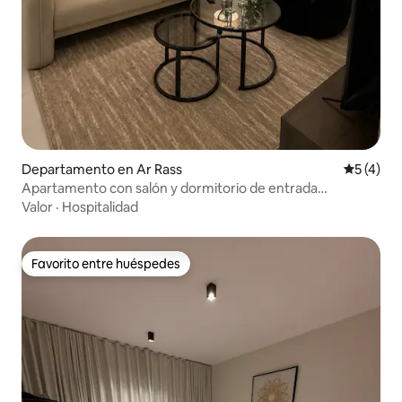
Departamento en Ar Rass
Calificac
5 (4)
Apartamento con salón y dormitorio de entrada
independiente
Valor
·
Hospitalidad
Favorito entre huéspedes
Favorito entre huéspedes