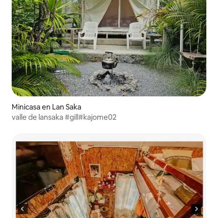
Minicasa en Lan Saka
valle de lansaka #gill#kajome02