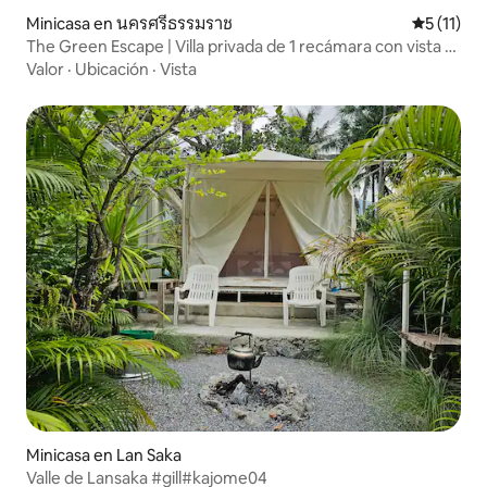
Minicasa en นครศรีธรรมราช
Calificaci
5 (11)
The Green Escape | Villa privada de 1 recámara con vista al
arrozal
Valor
·
Ubicación
·
Vista
Minicasa en Lan Saka
Valle de Lansaka #gill#kajome04