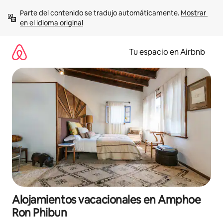
Ir
Parte del contenido se tradujo automáticamente. 
Mostrar 
al
en el idioma original
contenido
Tu espacio en Airbnb
Alojamientos vacacionales en Amphoe
Ron Phibun