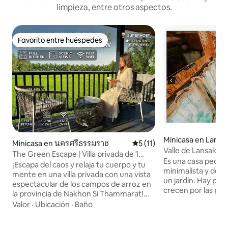
limpieza, entre otros aspectos.
Favorito entre huéspedes
Favorito entre huéspedes
Minicasa en Lan S
Minicasa en นครศรีธรรมราช
Calificación promedio: 5 de
5 (11)
Valle de Lansaka #
The Green Escape | Villa privada de 1
Es una casa pequeñ
recámara con vista al arrozal
¡Escapa del caos y relaja tu cuerpo y tu
minimalista y de u
mente en una villa privada con una vista
un jardín. Hay pla
espectacular de los campos de arroz en
crecen por las par
la provincia de Nakhon Si Thammarat!
enredaderas de cil
Toda la casa está ubicada en un entorno
Valor
·
Ubicación
·
Baño
cubren el techo. H
rural tranquilo y apacible, rodeada de
la casa, ideal para 
naturaleza y con una vista de 360 grados