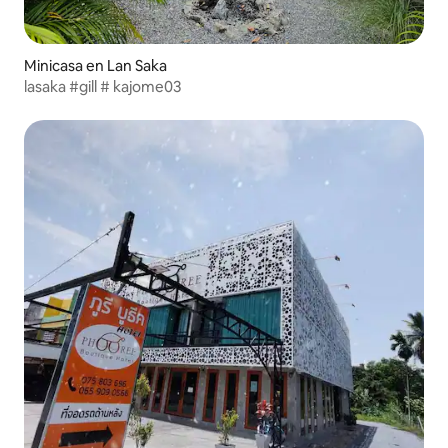
Minicasa en Lan Saka
lasaka #gill # kajome03