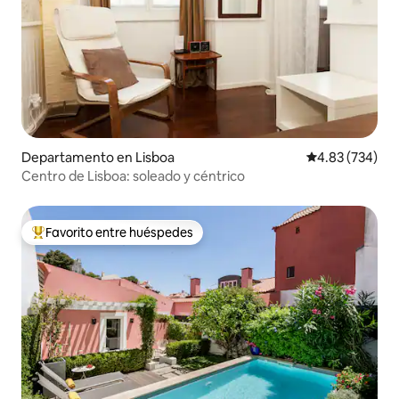
Departamento en Lisboa
Calificación pr
4.83 (734)
Centro de Lisboa: soleado y céntrico
Favorito entre huéspedes
De los mejores en Favorito entre huéspedes