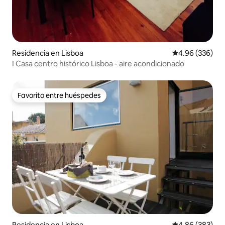
Residencia en Lisboa
Calificación pr
4.96 (336)
I Casa centro histórico Lisboa - aire acondicionado
Favorito entre huéspedes
Favorito entre huéspedes
Residencia en Lisboa
Calificación pr
4.86 (383)