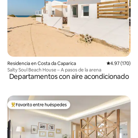
Residencia en Costa da Caparica
Calificación p
4.97 (170)
Salty Soul Beach House – A pasos de la arena
Departamentos con aire acondicionado
Favorito entre huéspedes
De los mejores en Favorito entre huéspedes