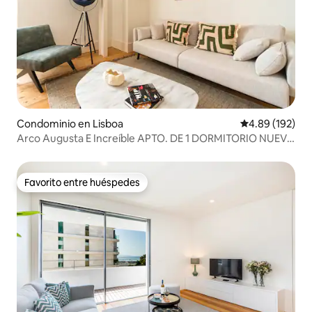
Condominio en Lisboa
Calificación pr
4.89 (192)
Arco Augusta E Increíble APTO. DE 1 DORMITORIO NUEVO
en Praça Comercio
Favorito entre huéspedes
Favorito entre huéspedes