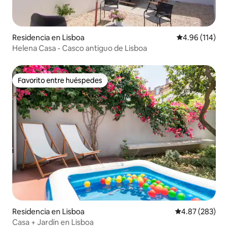
Residencia en Lisboa
Calificación p
4.96 (114)
Helena Casa - Casco antiguo de Lisboa
Favorito entre huéspedes
Favorito entre huéspedes
Residencia en Lisboa
Calificación pr
4.87 (283)
Casa + Jardín en Lisboa