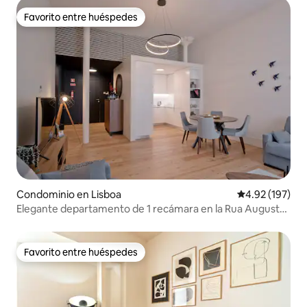
Favorito entre huéspedes
Favorito entre huéspedes
Condominio en Lisboa
Calificación p
4.92 (197)
Elegante departamento de 1 recámara en la Rua Augusta
Arch, con elevador · Arcoy
Favorito entre huéspedes
Favorito entre huéspedes