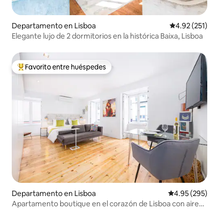
Departamento en Lisboa
Calificación p
4.92 (251)
Elegante lujo de 2 dormitorios en la histórica Baixa, Lisboa
Favorito entre huéspedes
De los mejores en Favorito entre huéspedes
Departamento en Lisboa
Calificación pr
4.95 (295)
Apartamento boutique en el corazón de Lisboa con aire
acondicionado