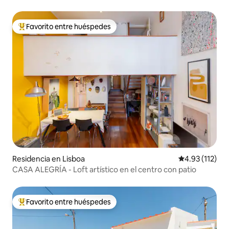
Favorito entre huéspedes
De los mejores en Favorito entre huéspedes
Residencia en Lisboa
Calificación p
4.93 (112)
CASA ALEGRÍA - Loft artístico en el centro con patio
Favorito entre huéspedes
De los mejores en Favorito entre huéspedes