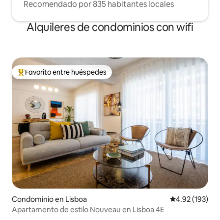
Recomendado por 835 habitantes locales
Alquileres de condominios con wifi
Favorito entre huéspedes
De los mejores en Favorito entre huéspedes
Condominio en Lisboa
Calificación p
4.92 (193)
Apartamento de estilo Nouveau en Lisboa 4E