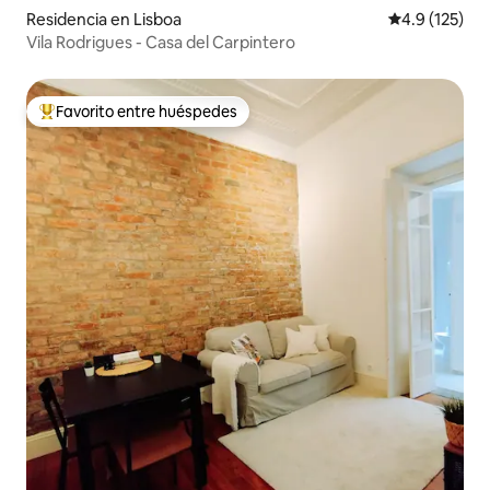
Residencia en Lisboa
Calificación 
4.9 (125)
Vila Rodrigues - Casa del Carpintero
Favorito entre huéspedes
De los mejores en Favorito entre huéspedes