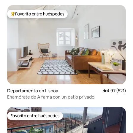
Favorito entre huéspedes
De los mejores en Favorito entre huéspedes
Departamento en Lisboa
Calificación p
4.97 (521)
Enamórate de Alfama con un patio privado
Favorito entre huéspedes
Favorito entre huéspedes