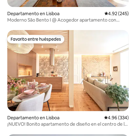
Departamento en Lisboa
Calificación pr
4.92 (245)
Moderno São Bento I @ Acogedor apartamento con
balcón
Favorito entre huéspedes
Favorito entre huéspedes
Departamento en Lisboa
Calificación pr
4.96 (334)
¡NUEVO! Bonito apartamento de diseño en el centro de la
ciudad_3HAB_2WC_AC