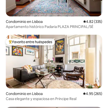
Condominio en Lisboa
Calificación pr
4.82 (335)
Apartamento histórico Padaria PLAZA PRINCIPAL/SÉ
Favorito entre huéspedes
De los mejores en Favorito entre huéspedes
Condominio en Lisboa
Calificación pr
4.95 (265)
Casa elegante y espaciosa en Príncipe Real