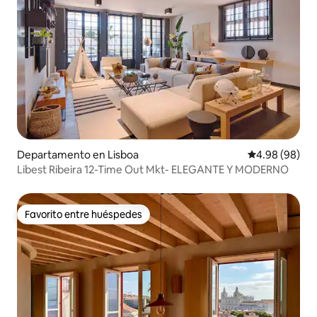
Departamento en Lisboa
Calificación p
4.98 (98)
Libest Ribeira 12-Time Out Mkt- ELEGANTE Y MODERNO
Favorito entre huéspedes
Favorito entre huéspedes