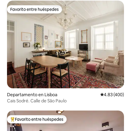
Favorito entre huéspedes
Favorito entre huéspedes
Departamento en Lisboa
Calificación pr
4.83 (400)
Cais Sodré. Calle de São Paulo
Favorito entre huéspedes
De los mejores en Favorito entre huéspedes