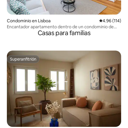
Condominio en Lisboa
Calificación p
4.96 (114)
Encantador apartamento dentro de un condominio de
Casas para familias
lujo
Superanfitrión
Superanfitrión