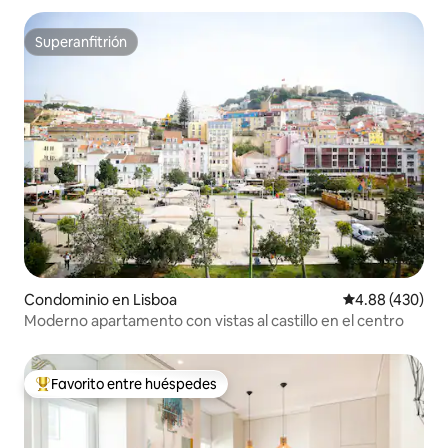
Superanfitrión
Superanfitrión
Condominio en Lisboa
Calificación pr
4.88 (430)
Moderno apartamento con vistas al castillo en el centro
Favorito entre huéspedes
De los mejores en Favorito entre huéspedes