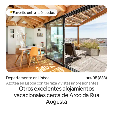
Favorito entre huéspedes
De los mejores en Favorito entre huéspedes
Departamento en Lisboa
Calificación pr
4.95 (883)
Azotea en Lisboa con terraza y vistas impresionantes
Otros excelentes alojamientos
vacacionales cerca de Arco da Rua
Augusta