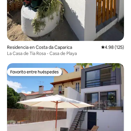
Residencia en Costa da Caparica
Calificación p
4.98 (125)
La Casa de Tía Rosa - Casa de Playa
Favorito entre huéspedes
Favorito entre huéspedes