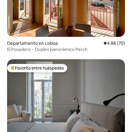
Departamento en Lisboa
Calificación p
4.86 (70)
El Posadero – Dúplex panorámico Perch
Favorito entre huéspedes
De los mejores en Favorito entre huéspedes