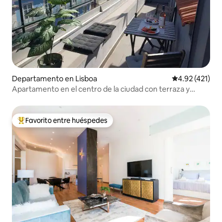
Departamento en Lisboa
Calificación p
4.92 (421)
Apartamento en el centro de la ciudad con terraza y
vistas increíbles
Favorito entre huéspedes
De los mejores en Favorito entre huéspedes