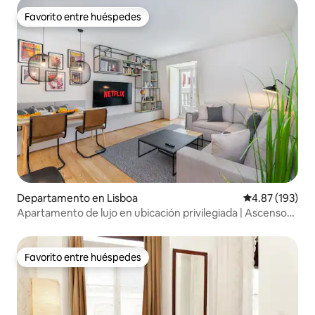
Favorito entre huéspedes
Favorito entre huéspedes
Departamento en Lisboa
Calificación p
4.87 (193)
Apartamento de lujo en ubicación privilegiada | Ascensor |
Aire acondicionado
Favorito entre huéspedes
Favorito entre huéspedes