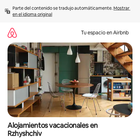
Ir
Parte del contenido se tradujo automáticamente. 
Mostrar 
al
en el idioma original
contenido
Tu espacio en Airbnb
Alojamientos vacacionales en
Rzhyshchiv