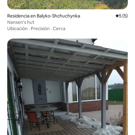
Residencia en Balyko-Shchuchynka
Calificac
5 (5)
Nansen's hut
Ubicación
·
Precisión
·
Cerca