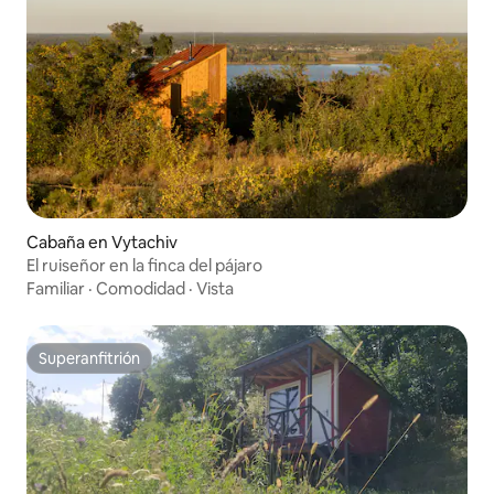
Cabaña en Vytachiv
El ruiseñor en la finca del pájaro
Familiar
·
Comodidad
·
Vista
Superanfitrión
Superanfitrión