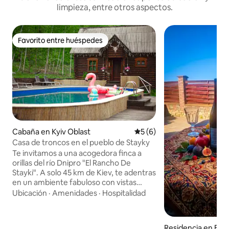
limpieza, entre otros aspectos.
Favorito entre huéspedes
Favorito entre huéspedes
Cabaña en Kyiv Oblast
Calificación promedio: 5 de
5 (6)
Casa de troncos en el pueblo de Stayky
Te invitamos a una acogedora finca a
orillas del río Dnipro "El Rancho De
Stayki". A solo 45 km de Kiev, te adentras
en un ambiente fabuloso con vistas
pintorescas y una casa acogedora desde
Ubicación
·
Amenidades
·
Hospitalidad
la cabaña, donde puedes disfrutar de un
menú casero de la anfitriona, calentarte
en el baño y relajarte junto a la
Residencia en Вит