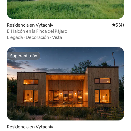
Residencia en Vytachiv
Calificac
5 (4)
El Halcón en la Finca del Pájaro
Llegada
·
Decoración
·
Vista
Superanfitrión
Superanfitrión
Residencia en Vytachiv