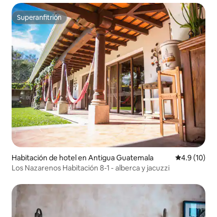
Superanfitrión
Superanfitrión
Habitación de hotel en Antigua Guatemala
Calificación
4.9 (10)
Los Nazarenos Habitación 8-1 - alberca y jacuzzi