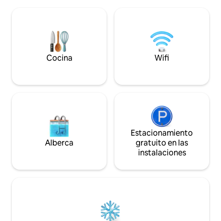
muchos otros puntos de interés, a una
música en vivo, p
manzana de la famosa iglesia La Merced
divertida y socia
y la Quinta Avenida (calle principal).
experiencias y pe
Todas nuestras habitaciones tienen un
ciudadanos de tod
pequeño escritorio para trabajar, TV
lugares maravillos
inteligente ver plataformas de
Antigua Guatemal
streaming, un baño privado y colchones
Cocina
Wifi
semiortopédicos.
Estacionamiento
Alberca
gratuito en las
instalaciones