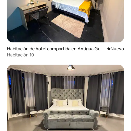
Habitación de hotel compartida en Antigua Guat
Nuevo aloj
Nuevo
emala
Habitación 10