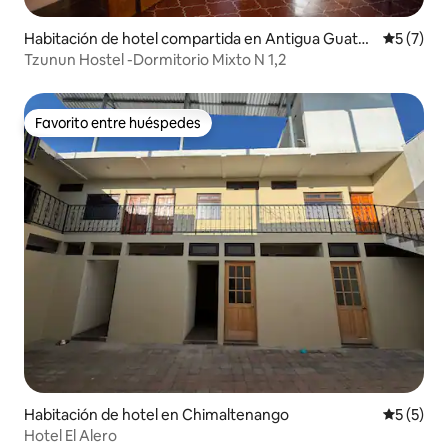
Habitación de hotel compartida en Antigua Guate
Calificac
5 (7)
mala
Tzunun Hostel -Dormitorio Mixto N 1,2
Favorito entre huéspedes
Favorito entre huéspedes
Habitación de hotel en Chimaltenango
Calificac
5 (5)
Hotel El Alero