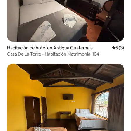
Habitación de hotel en Antigua Guatemala
Calificac
5 (3)
Casa De La Torre - Habitación Matrimonial 104