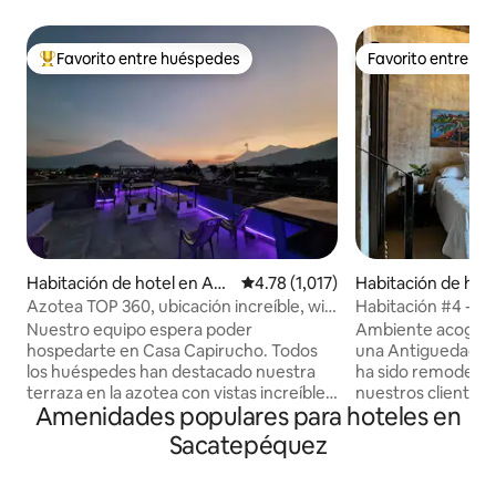
Favorito entre huéspedes
Favorito entre h
De los mejores en Favorito entre huéspedes
Favorito entre h
Habitación de hotel en Ant
Calificación promedio: 4.78 de 5; 
4.78 (1,017)
Habitación de hot
igua Guatemala
a Guatemala
Azotea TOP 360, ubicación increíble, wifi
Habitación #4 - Q
rápido
Nuestro equipo espera poder
Ambiente acogedo
hospedarte en Casa Capirucho. Todos
una Antiguedad d
los huéspedes han destacado nuestra
ha sido remodela
terraza en la azotea con vistas increíbles
nuestros clientes 
Amenidades populares para hoteles en
a la ciudad y los volcanes y nuestra
Centro Histórico 
cocina totalmente equipada. Nuestra
Guatemala, así m
Sacatepéquez
increíble ubicación te permite estar muy
servicios de Bar y
cerca de restaurantes, cafeterías y
comida internacion