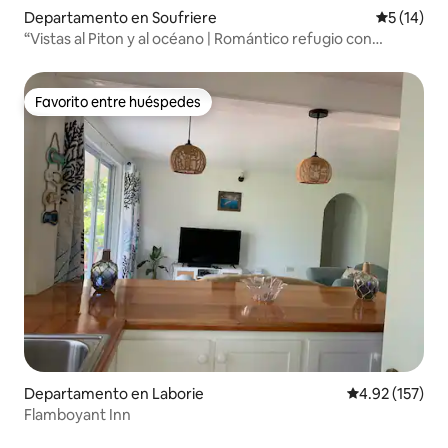
Departamento en Soufriere
Calificaci
5 (14)
“Vistas al Piton y al océano | Romántico refugio con
balcón”
Favorito entre huéspedes
Favorito entre huéspedes
Departamento en Laborie
Calificación p
4.92 (157)
Flamboyant Inn