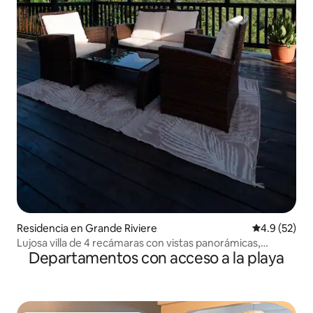
Residencia en Grande Riviere
Calificación
4.9 (52)
Lujosa villa de 4 recámaras con vistas panorámicas,
Departamentos con acceso a la playa
alberca y jacuzzi