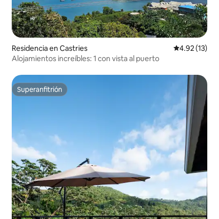
Residencia en Castries
Calificación 
4.92 (13)
Alojamientos increíbles: 1 con vista al puerto
Superanfitrión
Superanfitrión