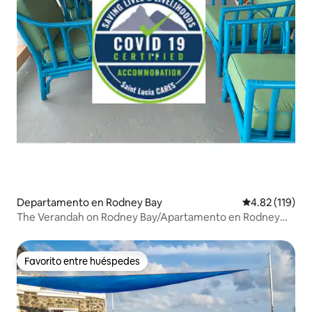
Departamento en Rodney Bay
Calificación p
4.82 (119)
The Verandah on Rodney Bay/Apartamento en Rodney
Bay
Favorito entre huéspedes
Favorito entre huéspedes