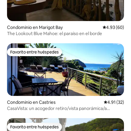
Condominio en Marigot Bay
Calificación p
4.93 (60)
The Lookout Blue Mahoe: el paraíso en el borde
Favorito entre huéspedes
Favorito entre huéspedes
Condominio en Castries
Calificación 
4.91 (32)
CasaVista: un acogedor retiro/vista panorámica/a
minutos de la playa
Favorito entre huéspedes
Favorito entre huéspedes