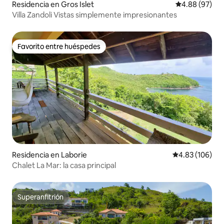
Residencia en Gros Islet
Calificación p
4.88 (97)
Villa Zandoli Vistas simplemente impresionantes
Favorito entre huéspedes
Favorito entre huéspedes
Residencia en Laborie
Calificación pr
4.83 (106)
Chalet La Mar: la casa principal
Superanfitrión
Superanfitrión