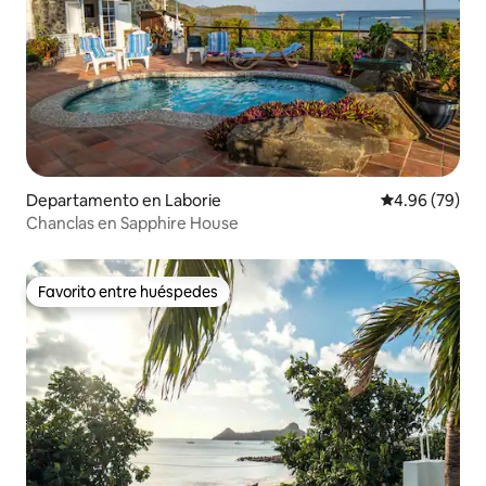
Departamento en Laborie
Calificación p
4.96 (79)
Chanclas en Sapphire House
Favorito entre huéspedes
Favorito entre huéspedes