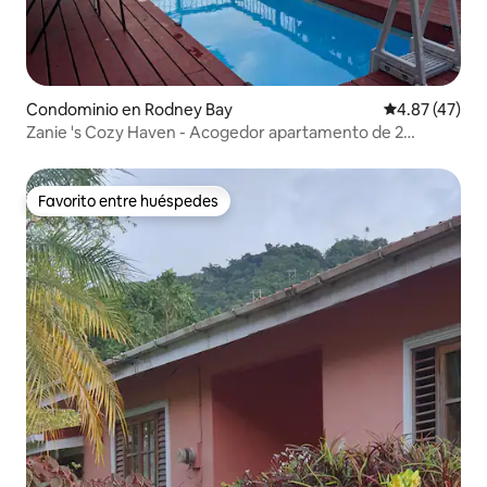
Condominio en Rodney Bay
Calificación 
4.87 (47)
Zanie 's Cozy Haven - Acogedor apartamento de 2
dormitorios
Favorito entre huéspedes
Favorito entre huéspedes