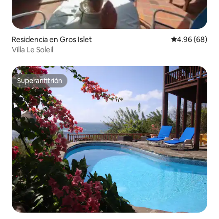
Residencia en Gros Islet
Calificación p
4.96 (68)
Villa Le Soleil
Superanfitrión
Superanfitrión