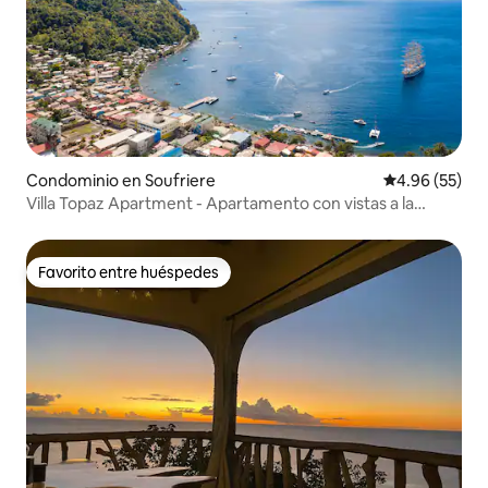
Condominio en Soufriere
Calificación p
4.96 (55)
Villa Topaz Apartment - Apartamento con vistas a la
montaña
Favorito entre huéspedes
Favorito entre huéspedes