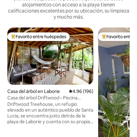
alojamientos con acceso a la playa tienen
calificaciones excelentes por su ubicación, su limpieza
y mucho más.
Favorito entre huéspedes
Favorito entre
De los mejores en Favorito entre huéspedes
De los mejores en
Casa del árbol en Laborie
Calificación promedio: 4.96 de 5
4.96 (196)
Casa del árbol Driftwood • Piscina
privada • Cerca de la playa
Driftwood Treehouse, un refugio
elevado en un auténtico pueblo de Santa
Lucía, se encuentra justo detrás de la
playa de Laborie y cuenta con su propia
piscina privada, ideal para disfrutar de la
vida isleña. Driftwood está a cargo de