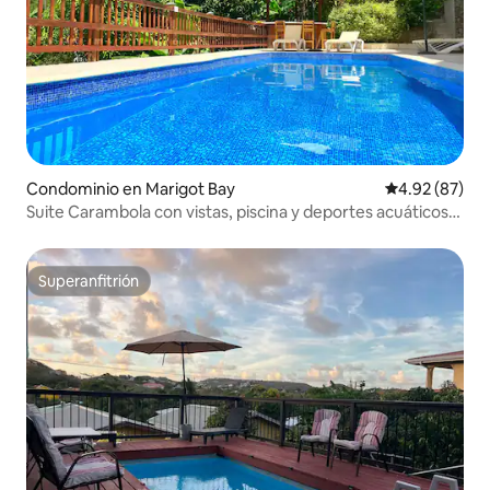
Condominio en Marigot Bay
Calificación p
4.92 (87)
Suite Carambola con vistas, piscina y deportes acuáticos
gratuitos.
Superanfitrión
Superanfitrión