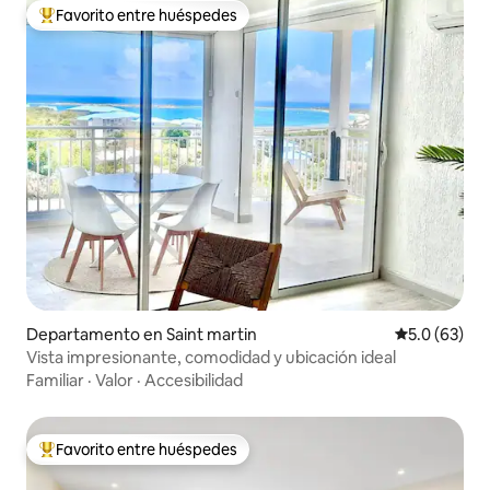
Favorito entre huéspedes
De los mejores en Favorito entre huéspedes
Departamento en Saint martin
Calificación
5.0 (63)
Vista impresionante, comodidad y ubicación ideal
Familiar
·
Valor
·
Accesibilidad
Favorito entre huéspedes
De los mejores en Favorito entre huéspedes