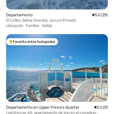
Departamento
Calificación
5.0 (29)
El Colibrí, Bahía Oriental, Jacuzzi Privado
Ubicación
·
Familiar
·
Salida
Favorito entre huéspedes
De los mejores en Favorito entre huéspedes
Departamento en Upper Prince's Quarter
Calificació
5.0 (9)
LightHouse 4A: apartamento de lujo en el complejo