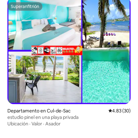
Superanfitrión
Superanfitrión
Departamento en Cul-de-Sac
Calificación p
4.83 (30)
estudio pinel en una playa privada
Ubicación
·
Valor
·
Asador