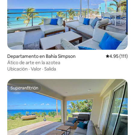
Departamento en Bahía Simpson
Calificación p
4.95 (111)
Ático de arte en la azotea
Ubicación
·
Valor
·
Salida
Superanfitrión
Superanfitrión