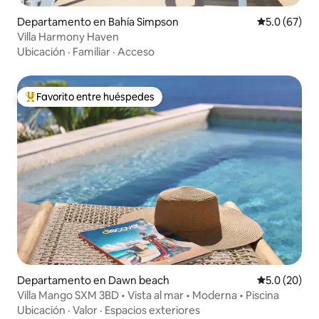
Departamento en Bahía Simpson
Calificación
5.0 (67)
Villa Harmony Haven
Ubicación
·
Familiar
·
Acceso
Favorito entre huéspedes
De los mejores en Favorito entre huéspedes
Departamento en Dawn beach
Calificación
5.0 (20)
Villa Mango SXM 3BD • Vista al mar • Moderna • Piscina
Ubicación
·
Valor
·
Espacios exteriores