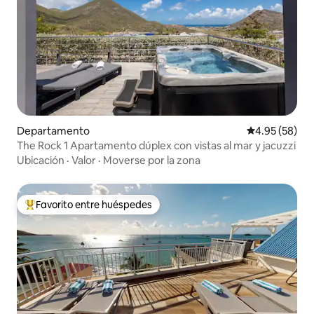
Departamento
Calificación p
4.95 (58)
The Rock 1 Apartamento dúplex con vistas al mar y jacuzzi
Ubicación
·
Valor
·
Moverse por la zona
Favorito entre huéspedes
De los mejores en Favorito entre huéspedes