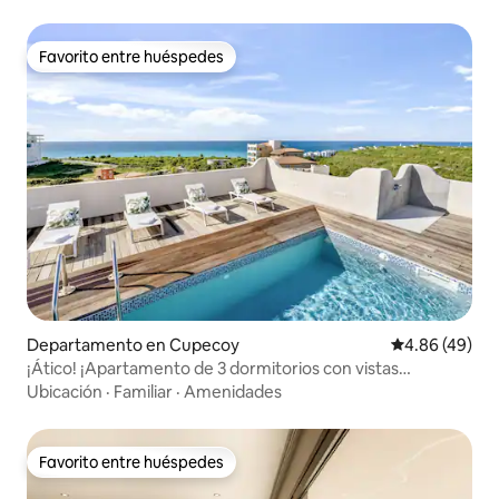
Favorito entre huéspedes
Favorito entre huéspedes
Departamento en Cupecoy
Calificación p
4.86 (49)
¡Ático! ¡Apartamento de 3 dormitorios con vistas
impresionantes!
Ubicación
·
Familiar
·
Amenidades
Favorito entre huéspedes
Favorito entre huéspedes