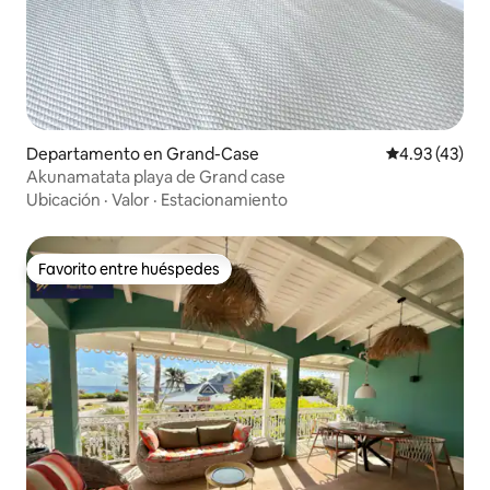
Departamento en Grand-Case
Calificación 
4.93 (43)
Akunamatata playa de Grand case
Ubicación
·
Valor
·
Estacionamiento
Favorito entre huéspedes
Favorito entre huéspedes