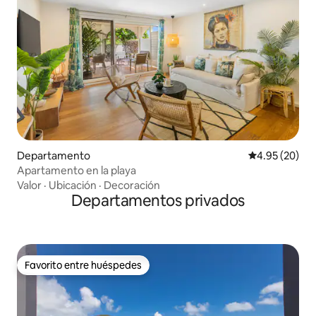
Departamento
Calificación p
4.95 (20)
Apartamento en la playa
Valor
·
Ubicación
·
Decoración
Departamentos privados
Favorito entre huéspedes
Favorito entre huéspedes