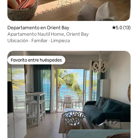
Departamento en Orient Bay
Calificación
5.0 (13)
Apartamento Nautil Home, Orient Bay
Ubicación
·
Familiar
·
Limpieza
Favorito entre huéspedes
Favorito entre huéspedes