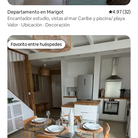
Departamento en Marigot
Calificación 
4.97 (32)
Encantador estudio, vistas al mar Caribe y piscina/ playa
Valor
·
Ubicación
·
Decoración
Favorito entre huéspedes
Favorito entre huéspedes