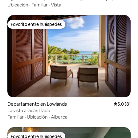
Oceanfront
Ubicación
·
Familiar
·
Vista
Favorito entre huéspedes
Favorito entre huéspedes
Departamento en Lowlands
Calificació
5.0 (8)
La vista al acantilado
Familiar
·
Ubicación
·
Alberca
Favorito entre huéspedes