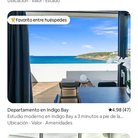
Ubicación
·
Valor
·
Estado
Favorito entre huéspedes
De los mejores en Favorito entre huéspedes
Departamento en Indigo Bay
Calificación 
4.98 (47)
Estudio moderno en Indigo Bay a 3 minutos a pie de la
playa
Ubicación
·
Valor
·
Amenidades