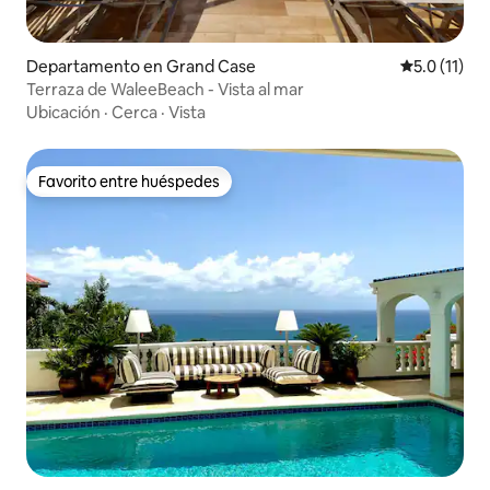
Departamento en Grand Case
Calificación
5.0 (11)
Terraza de WaleeBeach - Vista al mar
Ubicación
·
Cerca
·
Vista
Favorito entre huéspedes
Favorito entre huéspedes