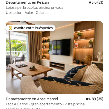
Departamento en Pelican
Calificación
5.0 (21)
Lujosa perla oculta: piscina privada
Ubicación
·
Valor
·
Cocina
Favorito entre huéspedes
De los mejores en Favorito entre huéspedes
Departamento en Anse Marcel
Calificación p
4.89 (35)
Escala Caribe - gran apartamento - vista piscina