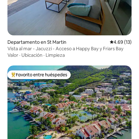
Departamento en St Martin
Calificación 
4.69 (13)
Vista al mar - Jacuzzi - Acceso a Happy Bay y Friars Bay
Valor
·
Ubicación
·
Limpieza
Favorito entre huéspedes
De los mejores en Favorito entre huéspedes