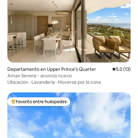
Departamento en Upper Prince's Quarter
Calificación
5.0 (13)
Aman Serene - anuncio nuevo
Ubicación
·
Lavandería
·
Moverse por la zona
Favorito entre huéspedes
De los mejores en Favorito entre huéspedes