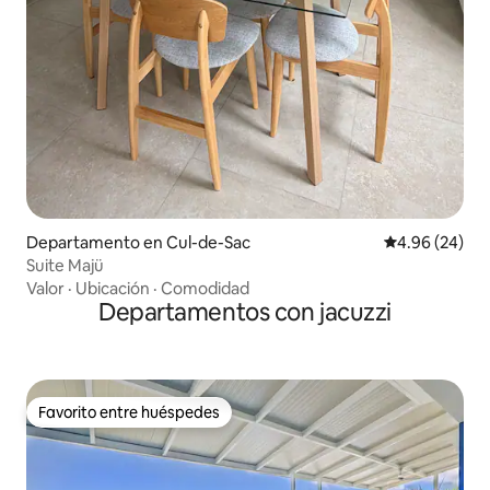
Departamento en Cul-de-Sac
Calificación p
4.96 (24)
Suite Majü
Valor
·
Ubicación
·
Comodidad
Departamentos con jacuzzi
Favorito entre huéspedes
Favorito entre huéspedes