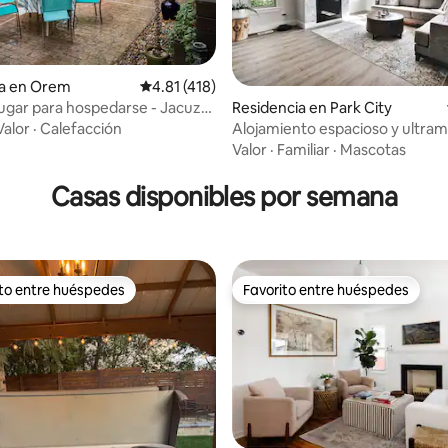
ia en Orem
Calificación promedio: 4.81 de 5; 418 evaluac
4.81 (418)
Residencia en Park City
ugar para hospedarse - Jacuzzi
ca está abierta
Alojamiento espacioso y ultra
Valor
·
Calefacción
4.98 de 5; 174 evaluaciones
en Park City | Capacidad para 1
Valor
·
Familiar
·
Mascotas
Casas disponibles por semana
ito entre huéspedes
Favorito entre huéspedes
ejores en Favorito entre huéspedes
Favorito entre huéspedes