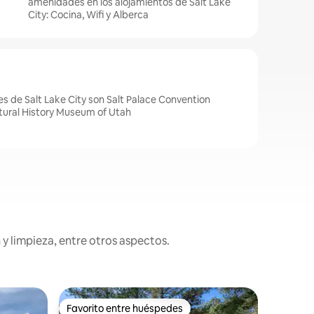
amenidades en los alojamientos de Salt Lake
City: Cocina, Wifi y Alberca
s de Salt Lake City son Salt Palace Convention
atural History Museum of Utah
y limpieza, entre otros aspectos.
Residenci
Favorito entre huéspedes
Favor