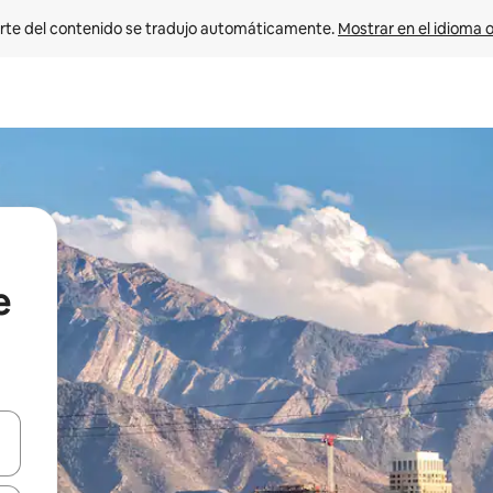
rte del contenido se tradujo automáticamente. 
Mostrar en el idioma o
e
vegar usando las teclas de las flechas hacia arriba y hacia abajo, o b