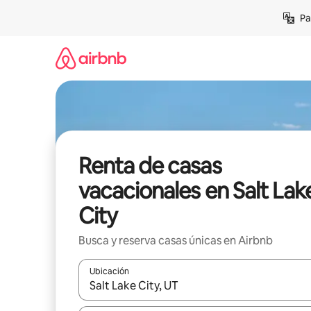
Ir
Pa
al
contenido
Renta de casas
vacacionales en Salt Lak
City
Busca y reserva casas únicas en Airbnb
Ubicación
Cuando los resultados estén disponibles, podrás na