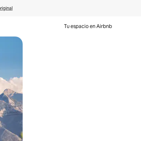
riginal
Tu espacio en Airbnb
ien tocando y deslizando la pantalla.