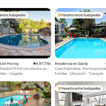
 entre huéspedes
Favorito entre huéspedes
 entre huéspedes
De los mejores en Favorito ent
4.72 de 5; 483 evaluaciones
a en Murray
Calificación promedio: 4.97 de 5; 116 evaluac
4.97 (116)
Residencia en Sandy
Wasatch Front con piscina cerca
Casa holandesa: ¡Piscina privada y casita
de juegos para niños!
Valor
·
Llegada
Familiar
·
Ubicación
·
Tranquilo
itrión
Favorito entre huéspedes
itrión
De los mejores en Favorito ent