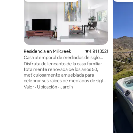
Favorito entre huéspedes
De los m
Residencia en Millcreek
Calificación promedio: 
4.91 (352)
Casa atemporal de mediados de siglo
cerca del centro y de las pistas de esquí
Disfruta del encanto de la casa familiar
totalmente renovada de los años 50,
meticulosamente amueblada para
celebrar sus raíces de mediados de siglo.
Con una ubicación súper céntrica, es
Valor
·
Ubicación
·
Jardín
muy fácil explorar Salt Lake. Encuentra
esquí de renombre mundial y
senderismo por los cañones de
Cottonwood a la derecha, o gira a la
izquierda para explorar el centro de la
ciudad. Park City está a solo 35 minutos a
través del pintoresco Cañón de Parley. O
quédate en: cocina artesanal en una