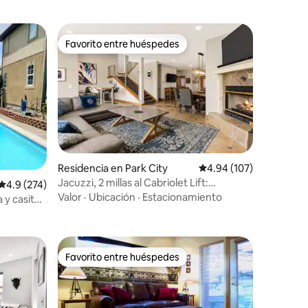
Favorito entre huéspedes
re huéspedes
Favorito entre huéspedes
Residencia en Park City
Calificación promedio: 
4.94 (107)
Jacuzzi, 2 millas al Cabriolet Lift:
iones
Calificación promedio: 4.9 de 5; 274 evaluaciones
4.9 (274)
escapada familiar a la montaña
Valor
·
Ubicación
·
Estacionamiento
Favorito entre huéspedes
re huéspedes
Favorito entre huéspedes