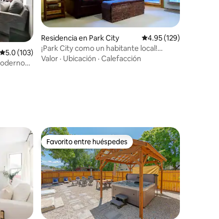
Residencia en Park City
Calificación promedio: 
4.95 (129)
iones
¡Park City como un habitante local!
Calificación promedio: 5.0 de 5; 103 evaluaciones
5.0 (103)
¡Disfruta de la vida en la montaña!
Valor
·
Ubicación
·
Calefacción
moderno
5 personas
Favorito entre huéspedes
Favorito entre huéspedes