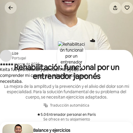
Ir
al
contenido
Lize
Portugal
·
marzo de 2026
Rehabilitación funcional por un
,
Keita fue profesional y puntual. Me ayudó a
entrenador japonés
comprender mi cuerpo y la rehabilitación que
necesitaba.
La mejora de la amplitud y la prevención y el alivio del dolor son mi
especialidad. Para la solución fundamental de su problema del
cuerpo, se necesitan ejercicios adaptados.
Traducción automática
5.0
·
Entrenador personal en París
,
Se ofrece en tu alojamiento
Balance y ejercicios