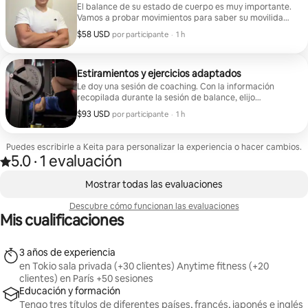
El balance de su estado de cuerpo es muy importante.
Vamos a probar movimientos para saber su movilidad.
A continuación, le presento ejercicios adaptados para
$58 USD
$58 USD por participante
,
por participante
·
1 h
mejorar su físico.
Estiramientos y ejercicios adaptados
Le doy una sesión de coaching. Con la información
recopilada durante la sesión de balance, elijo
ejercicios adaptados.
$93 USD
$93 USD por participante
,
por participante
·
1 h
Puedes escribirle a Keita para personalizar la experiencia o hacer cambios.
5.0
·
1 evaluación
Calificación de 5.0 estrellas sobre 5 basada en 1 evaluación
,
Mostrando 0 de 0 elementos
Mostrar todas las evaluaciones
Descubre cómo funcionan las evaluaciones
Mis cualificaciones
3 años de experiencia
en Tokio sala privada (+30 clientes) Anytime fitness (+20
clientes) en París +50 sesiones
Educación y formación
Tengo tres títulos de diferentes países, francés, japonés e inglés