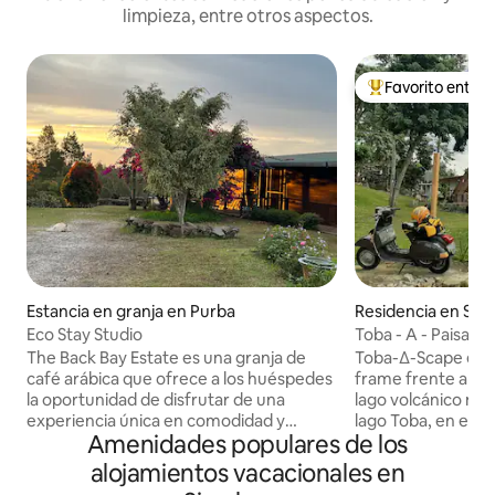
limpieza, entre otros aspectos.
Favorito entre
De los mejores en
Estancia en granja en Purba
Residencia en Sim
Eco Stay Studio
Toba - A - Paisaje
The Back Bay Estate es una granja de
Toba-∆-Scape es un
café arábica que ofrece a los huéspedes
frame frente al lag
la oportunidad de disfrutar de una
lago volcánico má
experiencia única en comodidad y
lago Toba, en el n
Amenidades populares de los
privacidad. Disfruta de majestuosas
Indonesia. La cas
vistas a las montañas y observa la vida
Ganda, un alojamie
alojamientos vacacionales en
silvestre en el bosque circundante de
habitaciones ubic