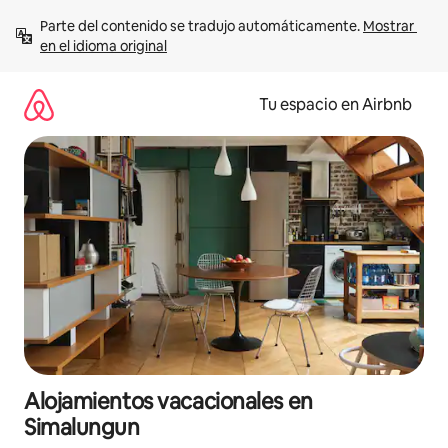
Ir
Parte del contenido se tradujo automáticamente. 
Mostrar 
al
en el idioma original
contenido
Tu espacio en Airbnb
Alojamientos vacacionales en
Simalungun