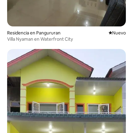
Residencia en Pangururan
Nuevo aloj
Nuevo
Villa Nyaman en Waterfront City