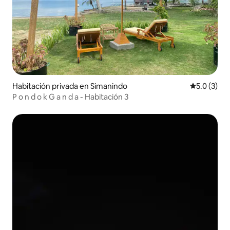
Habitación privada en Simanindo
Calificació
5.0 (3)
P o n d o k G a n d a - Habitación 3