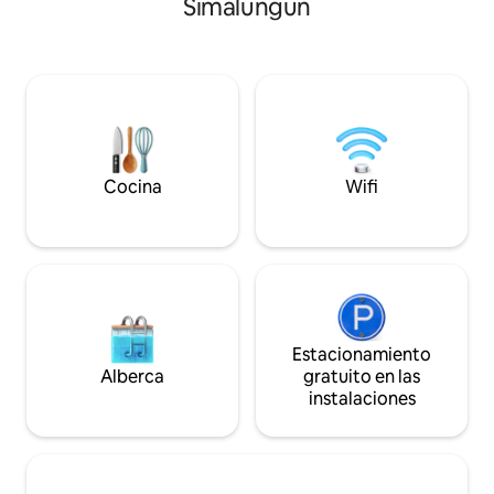
Simalungun
Siamang. Haz paseos y explora los
Puedes aventurar
jardines de seis hectáreas de arábica y
espacioso terreno 
flora y fauna nativa. La cabaña es central
impresionante paisa
para la propiedad y tiene muchos
paseo de 120 m jun
servicios interiores y exteriores para
cuenta con todas 
permitir que los huéspedes se relajen,
igual que lo que d
vuelvan a conectar y recargar energías.
casa. El terreno al 
Desayuno incluido. 2 adultos +1
impresionante Sop
ocupación máxima. Se admiten
perderás...
Cocina
Wifi
mascotas
Estacionamiento
Alberca
gratuito en las
instalaciones