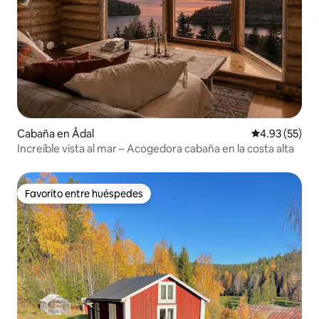
Cabaña en Ådal
Calificación 
4.93 (55)
Increíble vista al mar – Acogedora cabaña en la costa alta
Favorito entre huéspedes
Favorito entre huéspedes