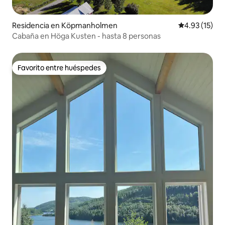
Residencia en Köpmanholmen
Calificación 
4.93 (15)
Cabaña en Höga Kusten - hasta 8 personas
Favorito entre huéspedes
Favorito entre huéspedes