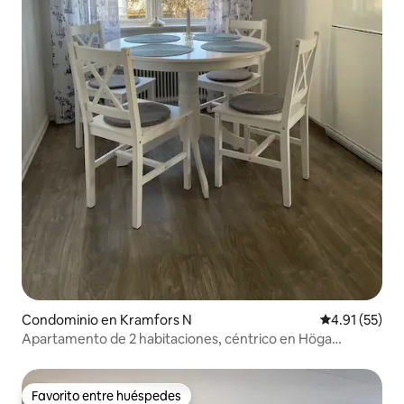
Condominio en Kramfors N
Calificación 
4.91 (55)
Apartamento de 2 habitaciones, céntrico en Höga
Kusten, Ullånger
Favorito entre huéspedes
Favorito entre huéspedes