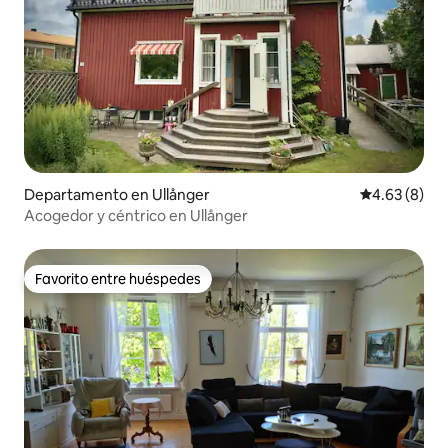
Departamento en Ullånger
Calificación
4.63 (8)
Acogedor y céntrico en Ullånger
Favorito entre huéspedes
Favorito entre huéspedes