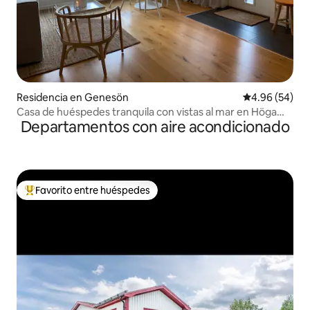
Residencia en Genesön
Calificación p
4.96 (54)
Casa de huéspedes tranquila con vistas al mar en Höga
Departamentos con aire acondicionado
Kusten
Favorito entre huéspedes
De los mejores en Favorito entre huéspedes