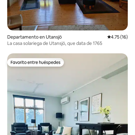
Departamento en Utansjö
Calificación 
4.75 (16)
La casa solariega de Utansjö, que data de 1765
Favorito entre huéspedes
Favorito entre huéspedes