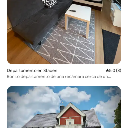
Departamento en Staden
Calificació
5.0 (3)
Bonito departamento de una recámara cerca de un
campo de golf y una ruta de senderismo