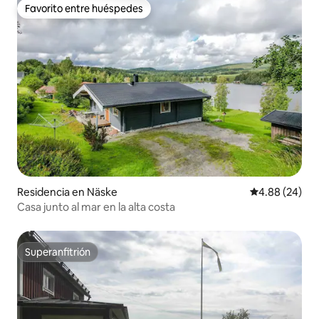
Favorito entre huéspedes
Favorito entre huéspedes
Residencia en Näske
Calificación p
4.88 (24)
Casa junto al mar en la alta costa
Superanfitrión
Superanfitrión