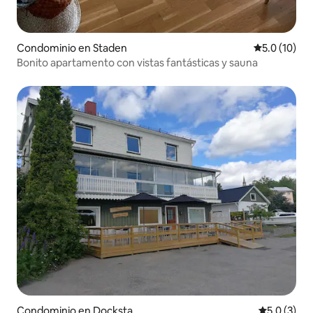
Condominio en Staden
Calificación
5.0 (10)
Bonito apartamento con vistas fantásticas y sauna
Condominio en Docksta
Calificació
5.0 (3)