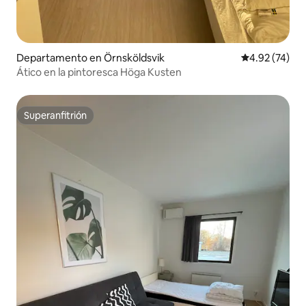
Departamento en Örnsköldsvik
Calificación 
4.92 (74)
Ático en la pintoresca Höga Kusten
Superanfitrión
Superanfitrión