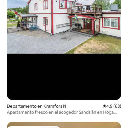
Departamento en Kramfors N
Calificación
4.9 (63)
Apartamento fresco en el acogedor Sandslån en Höga
Kusten