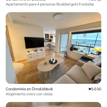
Apartamento para 4 personas Skulebergets Frestelse
Condominio en Örnsköldsvik
Calificació
5.0 (4)
Alojamiento único con vistas