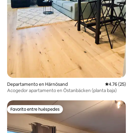
Departamento en Härnösand
Calificación 
4.76 (25)
Acogedor apartamento en Östanbäcken (planta baja)
Favorito entre huéspedes
Favorito entre huéspedes