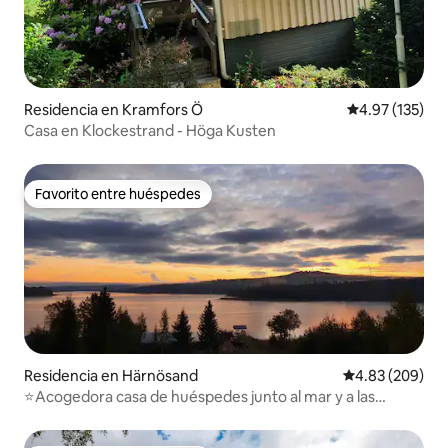
Residencia en Kramfors Ö
Calificación p
4.97 (135)
Casa en Klockestrand - Höga Kusten
Favorito entre huéspedes
Favorito entre huéspedes
Residencia en Härnösand
Calificación pr
4.83 (209)
⭐️Acogedora casa de huéspedes junto al mar y a las
puertas de Höga Kusten