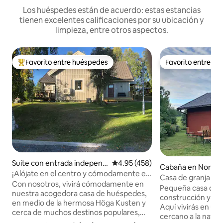
Los huéspedes están de acuerdo: estas estancias
tienen excelentes calificaciones por su ubicación y
limpieza, entre otros aspectos.
Favorito entre huéspedes
Favorito entre h
De los mejores en Favorito entre huéspedes
Favorito entre h
Suite con entrada independ
Calificación promedio: 4.95 de 5
4.95 (458)
Cabaña en Noras
iente en Kramfors Ö
¡Alójate en el centro y cómodamente en
Casa de granja en
la hermosa Höga Kusten!
Con nosotros, vivirá cómodamente en
Pequeña casa de 
nuestra acogedora casa de huéspedes,
construcción y ac
en medio de la hermosa Höga Kusten y
Aquí vivirás en un 
cerca de muchos destinos populares,
cercano a la natura
natación, rutas de senderismo, pistas de