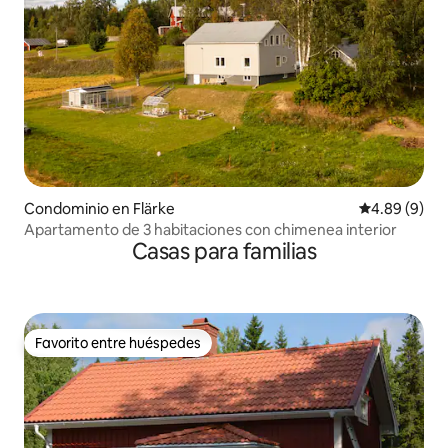
Condominio en Flärke
Calificación
4.89 (9)
Apartamento de 3 habitaciones con chimenea interior
Casas para familias
Favorito entre huéspedes
Favorito entre huéspedes