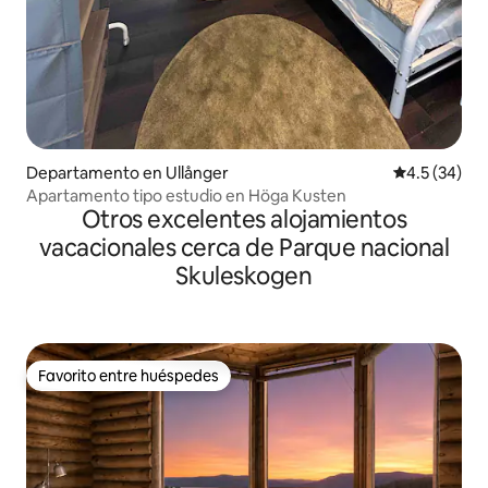
Departamento en Ullånger
Calificación
4.5 (34)
Apartamento tipo estudio en Höga Kusten
Otros excelentes alojamientos
vacacionales cerca de Parque nacional
Skuleskogen
Favorito entre huéspedes
Favorito entre huéspedes