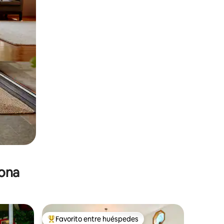
zona
Favorito entre huéspedes
De los mejores en Favorito entre huéspedes