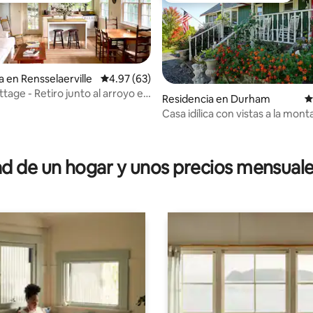
a en Rensselaerville
Calificación promedio: 4.97 de 5; 63 evaluac
4.97 (63)
age - Retiro junto al arroyo en
4.74 de 5; 114 evaluaciones
Residencia en Durham
C
el estado
Casa idílica con vistas a la mon
Catskills, cerca de Windham
 de un hogar y unos precios mensuale