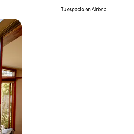
Tu espacio en Airbnb
ien tocando y deslizando la pantalla.