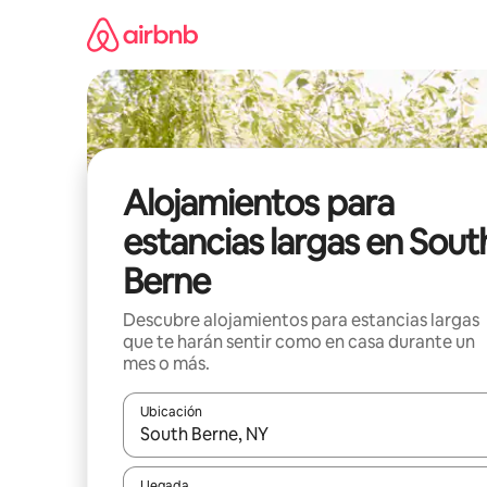
Ir
al
contenido
Alojamientos para
estancias largas en Sout
Berne
Descubre alojamientos para estancias largas
que te harán sentir como en casa durante un
mes o más.
Ubicación
Cuando los resultados estén disponibles, podrás na
Llegada