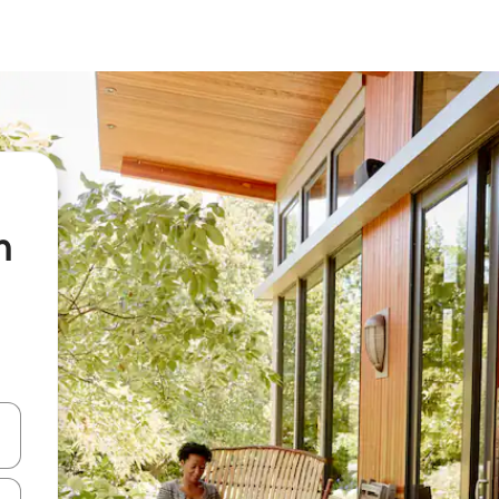
h
vegar usando las teclas de las flechas hacia arriba y hacia abajo, o b