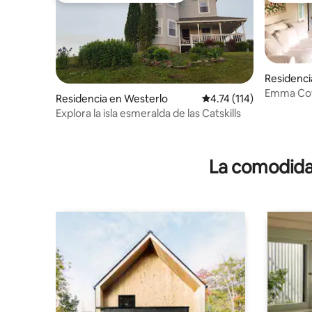
Residenci
Emma Cott
Residencia en Westerlo
Calificación promedio: 
4.74 (114)
el norte d
Explora la isla esmeralda de las Catskills
La comodidad