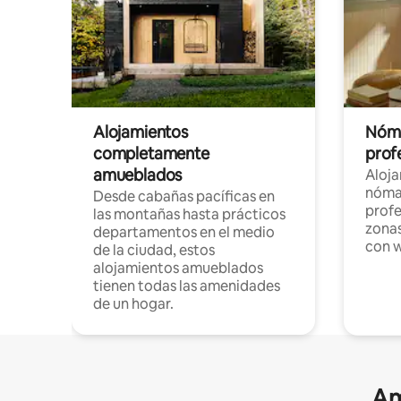
Alojamientos
Nóma
completamente
profe
amueblados
Aloj
nómad
Desde cabañas pacíficas en
profe
las montañas hasta prácticos
zonas
departamentos en el medio
con w
de la ciudad, estos
alojamientos amueblados
tienen todas las amenidades
de un hogar.
Am