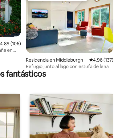
iones
alificación promedio: 4.89 de 5; 106 evaluaciones
4.89 (106)
taña en
Residencia en Middleburgh
Calificación promedio: 
4.96 (137)
Refugio junto al lago con estufa de leña
s fantásticos