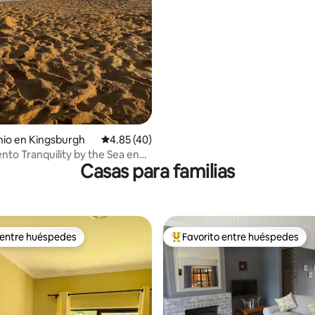
 4.57 de 5; 49 evaluaciones
io en Kingsburgh
Calificación promedio: 4.85 de 5; 40 evaluac
4.85 (40)
to Tranquility by the Sea en
Casas para familias
each
 entre huéspedes
Favorito entre huéspedes
 entre huéspedes
De los mejores en Favorito ent