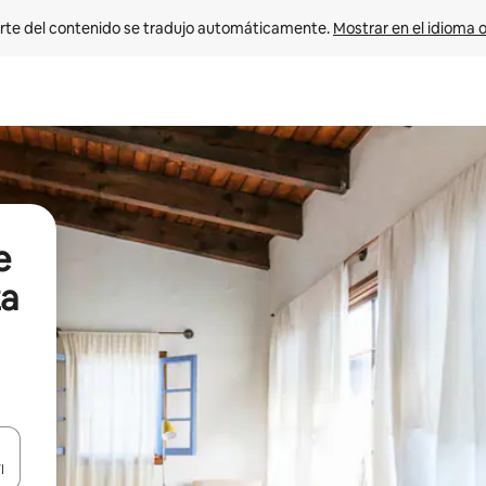
rte del contenido se tradujo automáticamente. 
Mostrar en el idioma o
e
za
vegar usando las teclas de las flechas hacia arriba y hacia abajo, o b