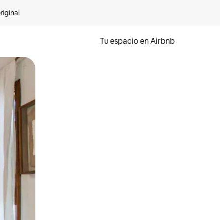
riginal
Tu espacio en Airbnb
ien tocando y deslizando la pantalla.