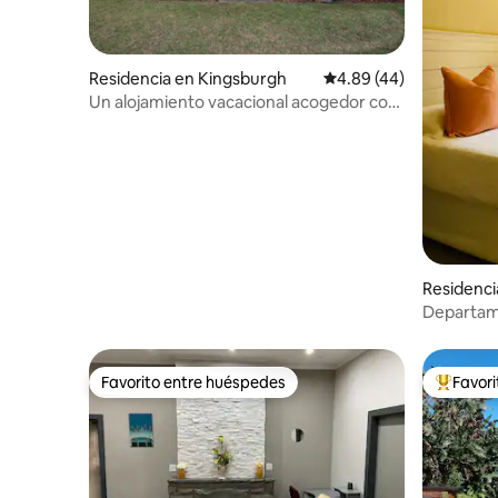
Residencia en Kingsburgh
Calificación promedio:
4.89 (44)
Un alojamiento vacacional acogedor con
impresionantes vistas al mar
Residenci
Departame
recámara 
Favorito entre huéspedes
Favor
Favorito entre huéspedes
De los m