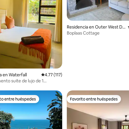
 4.89 de 5; 44 evaluaciones
Residencia en Outer West Du
rban
Boplaas Cottage
a en Waterfall
Calificación promedio: 4.77 de 5; 117 evaluac
4.77 (117)
nto suite de lujo de 1
con sala y cocina
ito entre huéspedes
Favorito entre huéspedes
ejores en Favorito entre huéspedes
Favorito entre huéspedes