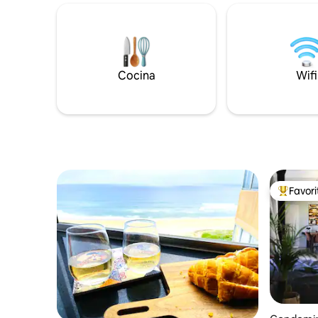
Krantzklo
plácidamente. Deslízate en nuestra
aves para 
exuberante cama tamaño queen para
observaci
disfrutar de una noche rejuvenecedora
tranquilo 
mientras contemplas las estrellas. Cree
disfrutas 
la iluminación perfecta para una cita
Nkonka di
Cocina
Wifi
romántica o unas vacaciones de trabajo,
propiedad.
y no olvide saborear una taza del mejor
amantes d
café de filtro en nuestro pintoresco
jardín privado
Favor
De los m