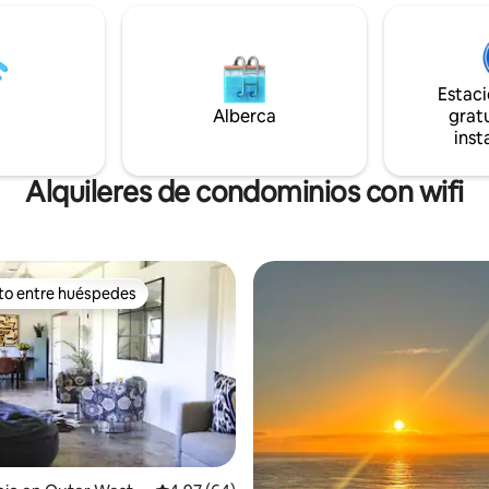
of. Hay una gran cantidad de
el cielo nocturno. Aire acondicionado
los entusiastas de la
para el verano, mantas eléctrica
ón de aves y un entorno
invierno y una lámpara de araña
en el que relajarse mientras
bueno, eso es para todas las oc
del sonido de las cataratas
Estac
Ubicado en hermosos árboles 
rectamente debajo de la
Alberca
gratu
amarilla con tu lapa privada y t
 Una visita obligada para los
inst
se extiende hacia y alrededor d
e la naturaleza.
árboles. Inspirado.
Alquileres de condominios con wifi
ito entre huéspedes
ejores en Favorito entre huéspedes