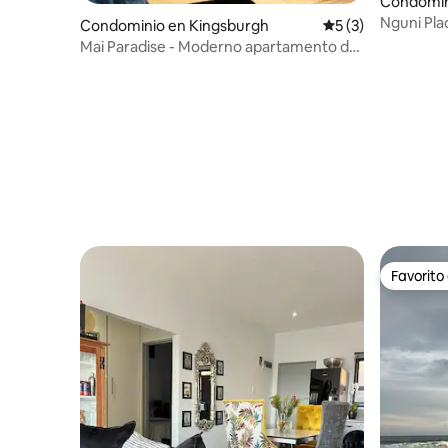
Condomin
Durban
Nguni Pl
Condominio en Kingsburgh
Calificación prome
5 (3)
con cocin
Mai Paradise - Moderno apartamento de
2 dormitorios y 2 baños
Favorito
Favorito