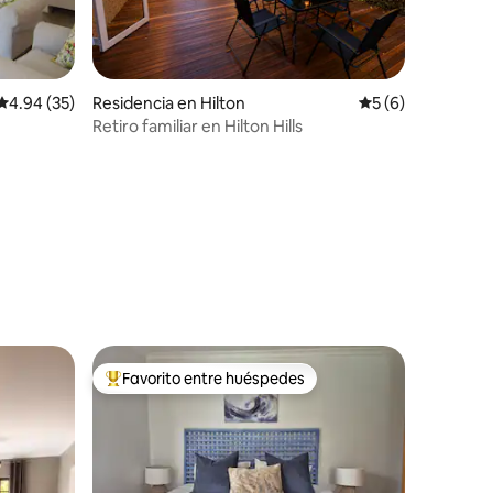
Calificación promedio: 4.94 de 5; 35 evaluaciones
4.94 (35)
Residencia en Hilton
Calificación prom
5 (6)
Retiro familiar en Hilton Hills
iones
Favorito entre huéspedes
De los mejores en Favorito entre huéspedes