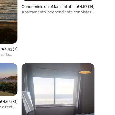
iones
Condominio en eManzimtoti
Calificación promedio
4.57 (14)
Apartamento independiente con vistas
al mar en Amanzimtoti
Calificación promedio: 4.43 de 5; 7 evaluaciones
4.43 (7)
nside
Calificación promedio: 4.65 de 5; 31 evaluaciones
4.65 (31)
o directo