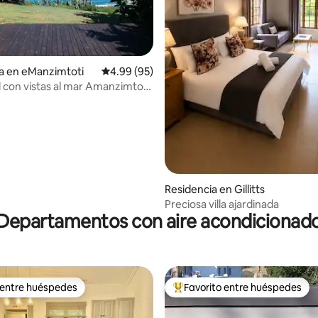
 4.92 de 5; 26 evaluaciones
a en eManzimtoti
Calificación promedio: 4.99 de 5; 95 evaluac
4.99 (95)
l con vistas al mar Amanzimtoti,
da privada
Residencia en Gillitts
Preciosa villa ajardinada
Departamentos con aire acondicionad
 entre huéspedes
Favorito entre huéspedes
 entre huéspedes
De los mejores en Favorito ent