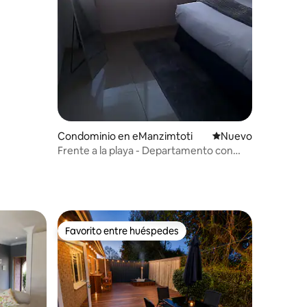
iones
Condominio en eManzimtoti
Nuevo alojamiento
Nuevo
Frente a la playa - Departamento con
cocina, Amanzimtoti
Favorito entre huéspedes
re huéspedes
Favorito entre huéspedes