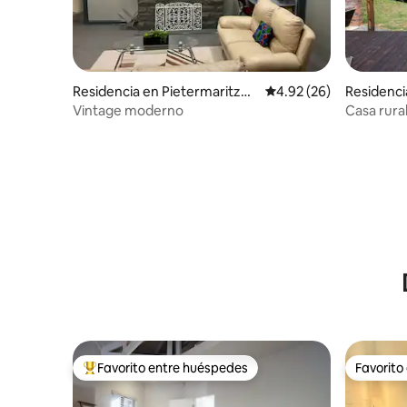
Residencia en Pietermaritzbu
Calificación promedio:
4.92 (26)
Residenci
rg
Vintage moderno
Casa rura
Tu escapa
Favorito entre huéspedes
Favorito
De los mejores en Favorito entre huéspedes
Favorito