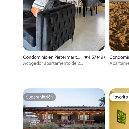
Condominio en Pietermaritzb
Calificación promedio:
4.57 (49)
Condomin
urg
Acogedor apartamento de 2
Apartamen
dormitorios, en Hilton
Warner B
Superanfitrión
Favorito
Superanfitrión
Favorito