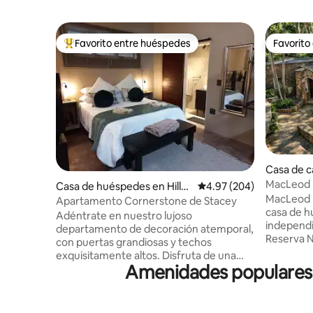
Favorito entre huéspedes
Favorito
De los mejores en Favorito entre huéspedes
Favorito
Casa de 
MacLeod 
Casa de huéspedes en Hillcr
Calificación promedio: 
4.97 (204)
escapada 
MacLeod 
est
Apartamento Cornerstone de Stacey
casa de h
Adéntrate en nuestro lujoso
independi
departamento de decoración atemporal,
Reserva N
con puertas grandiosas y techos
alojamien
exquisitamente altos. Disfruta de una
decorado 
Amenidades populares p
ducha relajante, acurrúcate en camas de
con toda
día lujosas y extragrandes, ve tu serie
que pueda
favorita de Netflix, disfruta de WiFi
vistas a l
rápido sin límites o duerme