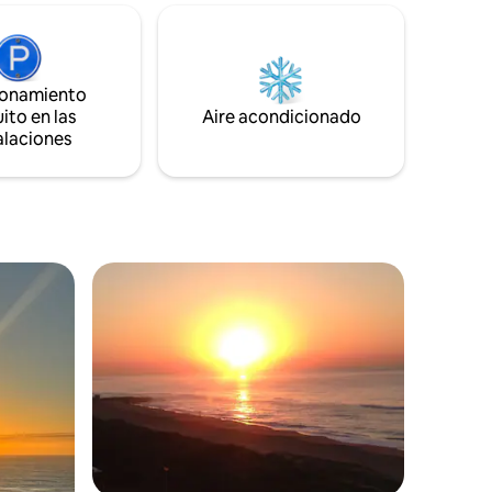
de las tiendas, a 8 minutos en coche del
centro comercial Pavilion y a 20 minutos
s para el
en coche de la playa de Durban. ¡Por
 turca,
supuesto, también hay muchos otros
asiones.
lugares divertidos para explorar!
ionamiento
de madera
ito en las
Aire acondicionado
erraza que
alaciones
e los