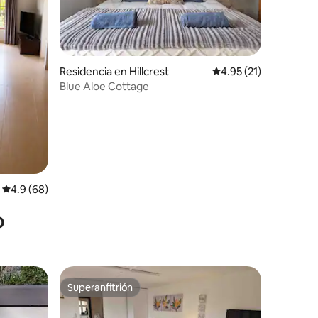
iones
Residencia en Hillcrest
Calificación promedio
4.95 (21)
Blue Aloe Cottage
Calificación promedio: 4.9 de 5; 68 evaluaciones
4.9 (68)
o
Superanfitrión
re huéspedes
Superanfitrión