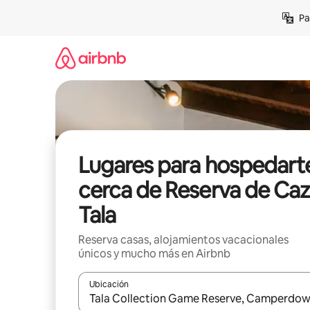
Ir
Pa
al
contenido
Lugares para hospedart
cerca de Reserva de Ca
Tala
Reserva casas, alojamientos vacacionales
únicos y mucho más en Airbnb
Ubicación
Cuando los resultados estén disponibles, podrás na