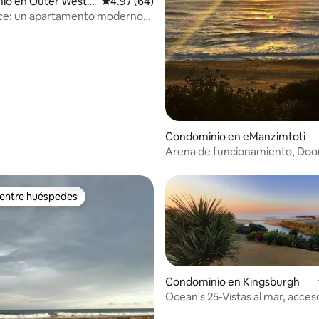
io en Outer West
Calificación promedio: 4.97 de 5; 64 evaluac
4.97 (64)
ace: un apartamento moderno
dio: 5 de 5; 3 evaluaciones
a.
Condominio en eManzimtoti
Arena de funcionamiento, Doo
Amanzimtoti
 entre huéspedes
 entre huéspedes
Condominio en Kingsburgh
Ocean's 25-Vistas al mar, acces
a la playa