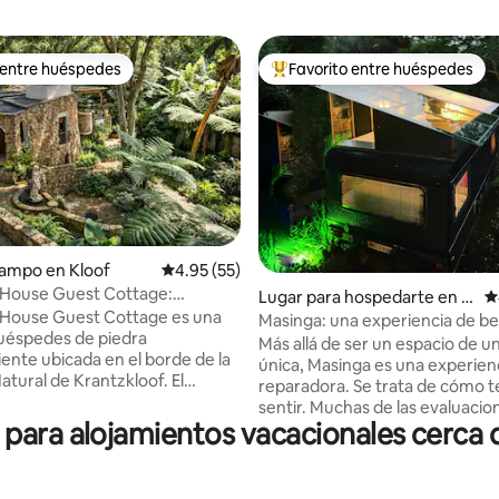
 entre huéspedes
Favorito entre huéspedes
 entre huéspedes
De los mejores en Favorito ent
campo en Kloof
Calificación promedio: 4.95 de 5; 55 evaluac
4.95 (55)
House Guest Cottage:
4.97 de 5; 204 evaluaciones
Lugar para hospedarte en G
C
para amantes de la naturaleza
House Guest Cottage es una
illitts
Masinga: una experiencia de be
uéspedes de piedra
única
Más allá de ser un espacio de u
ente ubicada en el borde de la
única, Masinga es una experien
atural de Krantzkloof. El
reparadora. Se trata de cómo t
to de planta abierta está
sentir. Muchas de las evaluacio
en un estilo eduardiano, pero
ara alojamientos vacacionales cerca 
nuestros huéspedes hablan de 
s las comodidades modernas
calidad y experiencia. Duerme 
s necesitar. La casa tiene
caravana reformada con techo
a magnífica garganta de
transparente y elevado para c