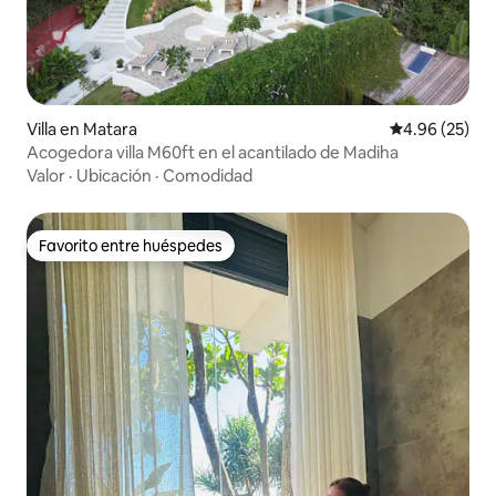
Villa en Matara
Calificación p
4.96 (25)
Acogedora villa M60ft en el acantilado de Madiha
Valor
·
Ubicación
·
Comodidad
Favorito entre huéspedes
Favorito entre huéspedes