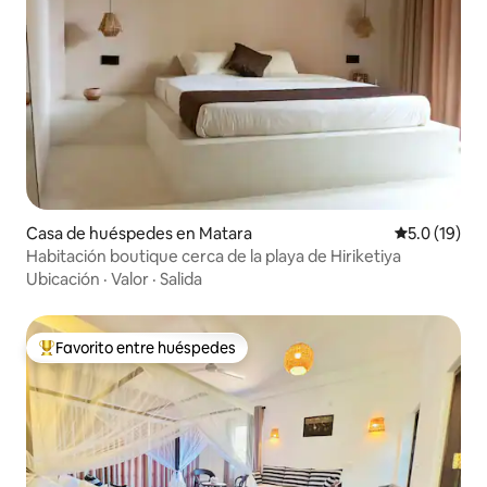
Casa de huéspedes en Matara
Calificación
5.0 (19)
Habitación boutique cerca de la playa de Hiriketiya
Ubicación
·
Valor
·
Salida
Favorito entre huéspedes
De los mejores en Favorito entre huéspedes