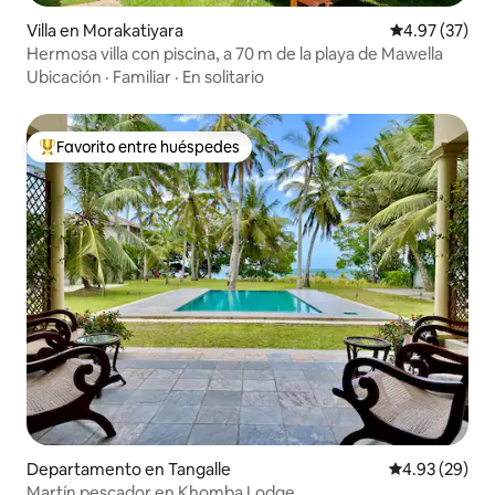
Villa en Morakatiyara
Calificación 
4.97 (37)
Hermosa villa con piscina, a 70 m de la playa de Mawella
Ubicación
·
Familiar
·
En solitario
Favorito entre huéspedes
De los mejores en Favorito entre huéspedes
Departamento en Tangalle
Calificación p
4.93 (29)
Martín pescador en Khomba Lodge