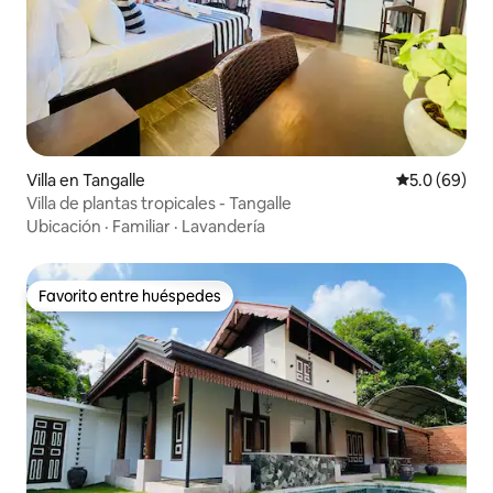
Villa en Tangalle
Calificación
5.0 (69)
Villa de plantas tropicales - Tangalle
Ubicación
·
Familiar
·
Lavandería
Favorito entre huéspedes
Favorito entre huéspedes