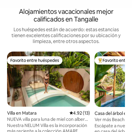
Alojamientos vacacionales mejor
calificados en Tangalle
Los huéspedes están de acuerdo: estas estancias
tienen excelentes calificaciones por su ubicación y
limpieza, entre otros aspectos.
Favorito entre huéspedes
Favorito entre
Favorito entre huéspedes
De los mejores en
Villa en Matara
Calificación promedio: 4.92 de 
4.92 (13)
Casa del árbol en 
NUEVA villa para luna de miel con alberca
Ver más Beach Ocea
privada - Amare Villas
Nuestra NELUM Villa es la incorporación
Escápate a nuestra
más reciente a la colección AMARE
en casa del árbol e