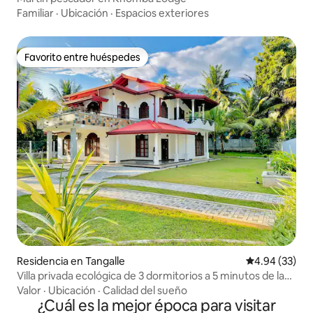
Familiar
·
Ubicación
·
Espacios exteriores
Favorito entre huéspedes
Favorito entre huéspedes
Residencia en Tangalle
Calificación p
4.94 (33)
Villa privada ecológica de 3 dormitorios a 5 minutos de la
playa
Valor
·
Ubicación
·
Calidad del sueño
¿Cuál es la mejor época para visitar