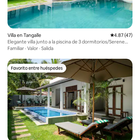
Villa en Tangalle
Calificación 
4.87 (47)
Elegante villa junto a la piscina de 3 dormitorios/Serene
Tangalle Escape
Familiar
·
Valor
·
Salida
Favorito entre huéspedes
Favorito entre huéspedes