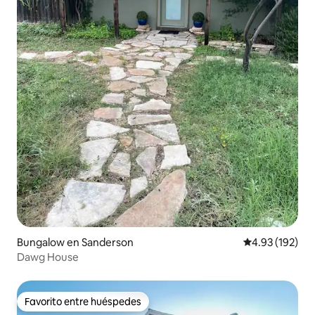
Bungalow en Sanderson
Calificación p
4.93 (192)
Dawg House
Favorito entre huéspedes
Favorito entre huéspedes