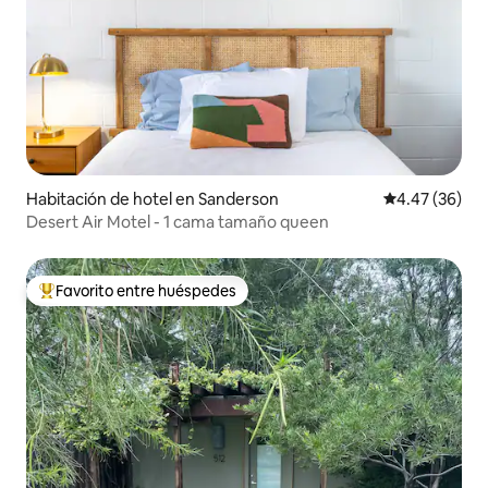
Habitación de hotel en Sanderson
Calificación p
4.47 (36)
Desert Air Motel - 1 cama tamaño queen
Favorito entre huéspedes
De los mejores en Favorito entre huéspedes