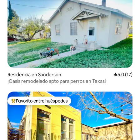
Residencia en Sanderson
Calificación
5.0 (17)
¡Oasis remodelado apto para perros en Texas!
Favorito entre huéspedes
De los mejores en Favorito entre huéspedes