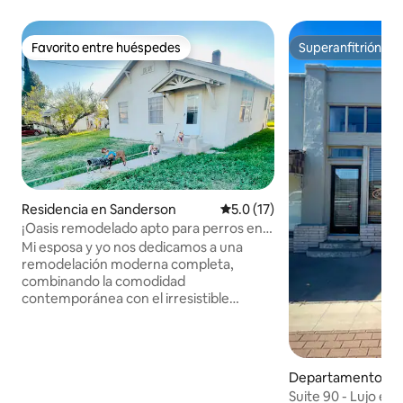
Favorito entre huéspedes
Superanfitrión
Favorito entre huéspedes
Superanfitrión
Residencia en Sanderson
Calificación promedio: 5.0 de 
5.0 (17)
¡Oasis remodelado apto para perros en
Texas!
Mi esposa y yo nos dedicamos a una
remodelación moderna completa,
combinando la comodidad
contemporánea con el irresistible
encanto del oeste de Texas para una
escapada verdaderamente relajante.
Como amantes de los perros, sabemos
lo difícil que es encontrar alojamientos
Departamento en
que realmente sean acogedores cuando
n
Suite 90 - Lujo en 
se viaja con cachorros. ¡Por eso, este