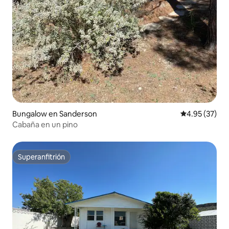
Bungalow en Sanderson
Calificación 
4.95 (37)
Cabaña en un pino
Superanfitrión
Superanfitrión