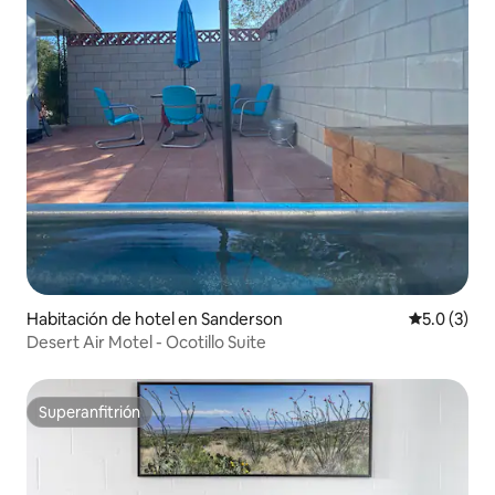
Habitación de hotel en Sanderson
Calificació
5.0 (3)
Desert Air Motel - Ocotillo Suite
Superanfitrión
Superanfitrión