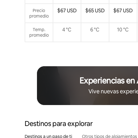
$67 USD
$65 USD
$67 USD
Precio
promedio
4 °C
6 °C
10 °C
Temp.
promedio
Experiencias en
Vive nuevas experi
Destinos para explorar
Destinos a un paso de ti
Otros tipos de alojamientos