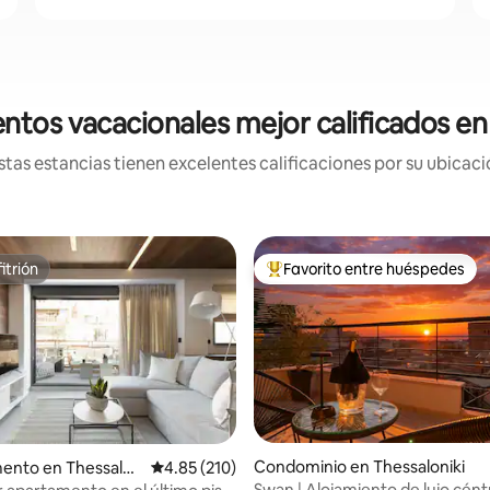
ntos vacacionales mejor calificados en
tas estancias tienen excelentes calificaciones por su ubicació
itrión
Favorito entre huéspedes
itrión
De los mejores en Favorito ent
Condominio en Thessaloniki
ento en Thessalon
Calificación promedio: 4.85 de 5; 210 evaluac
4.85 (210)
Swan | Alojamiento de lujo cént