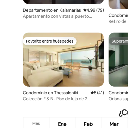
Departamento en Kalamariás
Calificación promedio:
4.99 (79)
Condomini
Apartamento con vistas al puerto
Retiro de 
deportivo
Favorito entre huéspedes
Superanf
Favorito entre huéspedes
Superanf
Condominio en Thessaloniki
Calificación promed
5 (41)
Condomini
Colección F & B - Piso de lujo de 2
Oriana su
dormitorios frente al mar
¿C
Mes
Ene
Feb
Mar