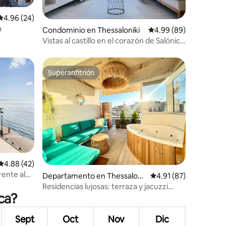
Calificación promedio: 4.96 de 5; 24 evaluaciones
4.96 (24)
iones
a
Condominio en Thessaloniki
Calificación promedio:
4.99 (89)
Vistas al castillo en el corazón de Salónica
- Concon
Superanfitrión
Superanfitrión
iones
Calificación promedio: 4.88 de 5; 42 evaluaciones
4.88 (42)
rente al
Departamento en Thessaloni
Calificación promedio:
4.91 (87)
ki
Residencias lujosas: terraza y jacuzzi
ca?
Tsimiski
Sept
Oct
Nov
Dic