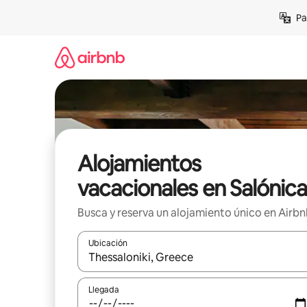
Ir
Pa
al
contenido
Alojamientos
vacacionales en Salónica
Busca y reserva un alojamiento único en Airb
Ubicación
Cuando los resultados estén disponibles, podrás na
Llegada