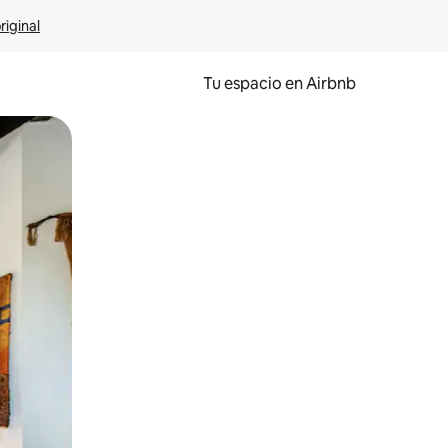
riginal
Tu espacio en Airbnb
ien tocando y deslizando la pantalla.