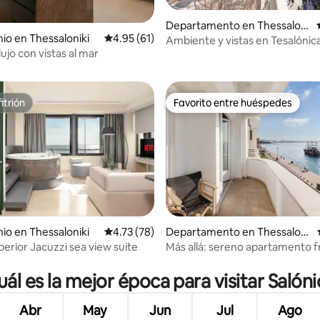
Departamento en Thessaloni
 4.99 de 5; 79 evaluaciones
o en Thessaloniki
Calificación promedio: 4.95 de 5; 61 evaluac
4.95 (61)
ki
Ambiente y vistas en Tesalónic
lujo con vistas al mar
itrión
Favorito entre huéspedes
itrión
Favorito entre huéspedes
io: 5 de 5; 41 evaluaciones
o en Thessaloniki
Calificación promedio: 4.73 de 5; 78 evaluac
4.73 (78)
Departamento en Thessaloni
ki
perior Jacuzzi sea view suite
Más allá: sereno apartamento f
mar con vista al mar.
uál es la mejor época para visitar Salóni
Abr
May
Jun
Jul
Ago