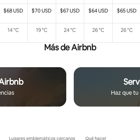
$68 USD
$70 USD
$67 USD
$64 USD
$65 USD
14 °C
19 °C
24 °C
26 °C
26 °C
Más de Airbnb
 Airbnb
Serv
encias
Haz que tu 
Lugares emblemáticos cercanos
Qué hacer