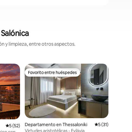
 Salónica
n y limpieza, entre otros aspectos.
Condomin
Favorito entre huéspedes
Favor
re huéspedes
Favorito entre huéspedes
De los 
Imperium
El depar
diseñado 
lujo. Mu
seleccio
armonios
colecció
gracia y 
dormitor
Departamento en Thessaloniki
Calificación prome
5 (31)
Calificación promedio: 5 de 5; 52 evaluaciones
5 (52)
iones
(180 cm x
Virtudes aristotélicas - Evlávia
rico con