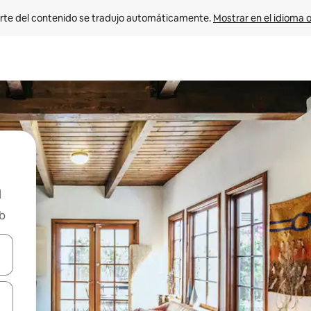
rte del contenido se tradujo automáticamente. 
Mostrar en el idioma o
nb
vegar usando las teclas de las flechas hacia arriba y hacia abajo, o b