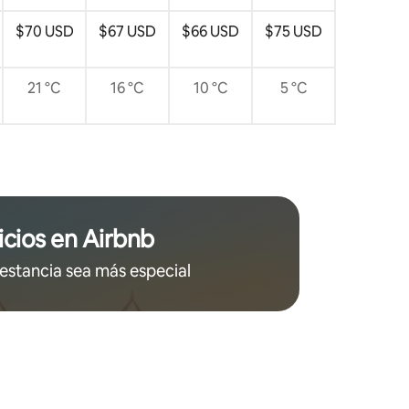
$70 USD
$67 USD
$66 USD
$75 USD
21 °C
16 °C
10 °C
5 °C
icios en Airbnb
estancia sea más especial