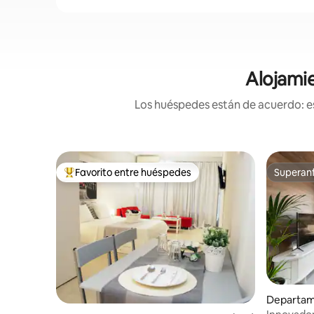
Alojamie
Los huéspedes están de acuerdo: es
Favorito entre huéspedes
Superanf
De los mejores en Favorito entre huéspedes
Superanf
Departam
iki