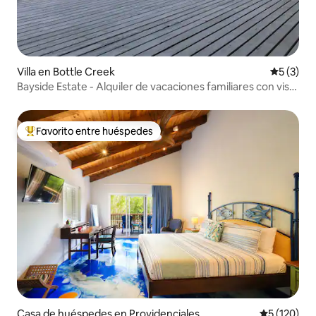
Villa en Bottle Creek
Calificac
5 (3)
Bayside Estate - Alquiler de vacaciones familiares con vista
al mar
Favorito entre huéspedes
De los mejores en Favorito entre huéspedes
Casa de huéspedes en Providenciales
Calificació
5 (120)