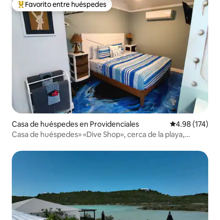
Favorito entre huéspedes
De los mejores en Favorito entre huéspedes
Casa de huéspedes en Providenciales
Calificación p
4.98 (174)
Casa de huéspedes» «Dive Shop», cerca de la playa,
kayaks