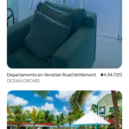
Departamento en Venetian Road Settlement
Calificación p
4.94 (121)
OCEAN ORCHID