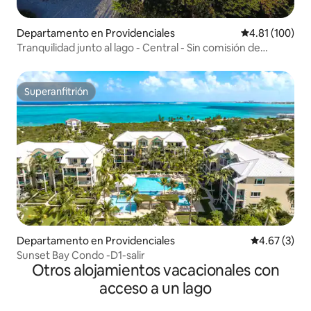
Departamento en Providenciales
Calificación p
4.81 (100)
Tranquilidad junto al lago - Central - Sin comisión de
reserva
Superanfitrión
Superanfitrión
Departamento en Providenciales
Calificación
4.67 (3)
Sunset Bay Condo -D1-salir
Otros alojamientos vacacionales con
acceso a un lago