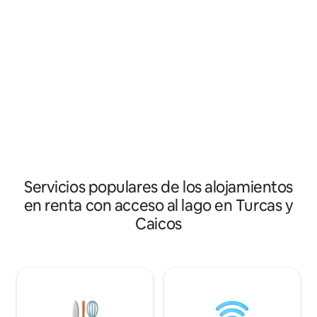
piscina privada. La
del agua, disfruta del kayak o de un
unidades de aire 
paseo en bote por el canal. Do Little es
lavadora/secadora
privado, tanto la casa como el canal dan
ayudar con comest
al oeste, lo que ofrece románticas vistas
etc. Se proporcio
del atardecer. WiFi gratuito, 2 kayaks, 1
alquiler de coches,
canoa de pesca, chalecos salvavidas,
de un galardonado chef priva
equipo de esnórquel, hielera, sillas de
que puede prepara
playa y muchas cosas más. Regadera al
llegada y un desa
aire libre, parrilla, alberca, jacuzzi. Por
en tu piscina.
favor, lea la información sobre la tarifa.
Servicios populares de los alojamientos
en renta con acceso al lago en Turcas y
Caicos