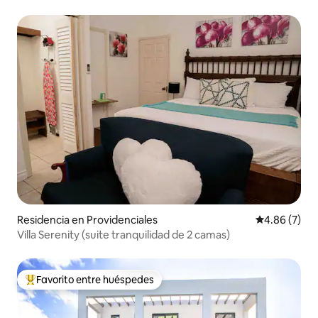
Residencia en Providenciales
Calificación
4.86 (7)
Villa Serenity (suite tranquilidad de 2 camas)
Favorito entre huéspedes
De los mejores en Favorito entre huéspedes