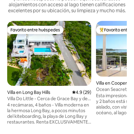
alojamientos con acceso al lago tienen calificaciones
excelentes por su ubicación, su limpieza y mucho más.
Favorito entre huéspedes
Favorito entre
Favorito entre huéspedes
De los mejores en
Villa en Cooper Ja
lement
Ocean Seacret, pis
Villa en Long Bay Hills
Calificación promedio: 4.9 de 
4.9 (29)
mar y al canal
Esta impresionante
Villa Do Little - Cerca de Grace Bay y de
y 2 baños está sit
la playa de Long Bay
4 recámaras, 4 baños - Villa moderna en
aislado, con vista
la hermosa Long Bay, a pocos minutos
océano, al lago y al
del kiteboarding, la playa de Long Bay y
esencia de la vida i
restaurantes. Renta EXCLUSIVAMENTE,
minutos en auto d
SIN COMPARTIR. Grace Bay está a 6
Bay o puede disfru
minutos en auto. Ubicado a 15 metros