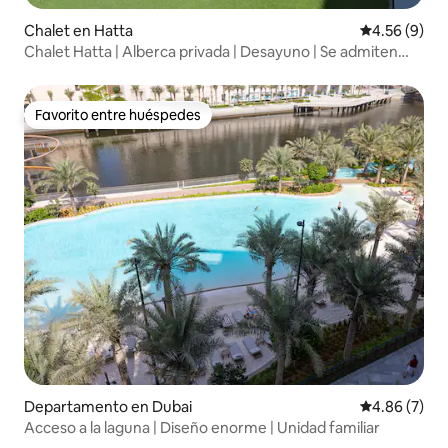
Chalet en Hatta
Calificación
4.56 (9)
Chalet Hatta | Alberca privada | Desayuno | Se admiten
mascotas
Favorito entre huéspedes
Favorito entre huéspedes
Departamento en Dubai
Calificación
4.86 (7)
Acceso a la laguna | Diseño enorme | Unidad familiar