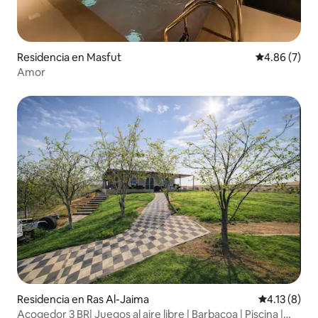
Residencia en Masfut
Calificación
4.86 (7)
Amor
Residencia en Ras Al-Jaima
Calificación
4.13 (8)
Acogedor 3 BR| Juegos al aire libre | Barbacoa | Piscina |