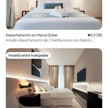
Departamento en Marsa Dubai
Calificación
5.0 (18)
Amplio departamento de 2 habitaciones con balcón
enorme | A 5 minutos de la playa de JBR
Favorito entre huéspedes
Favorito entre huéspedes