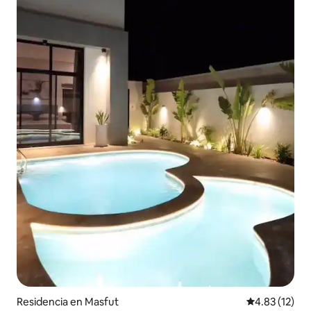
Residencia en Masfut
Calificación 
4.83 (12)