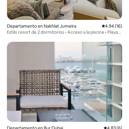
Departamento en Nakhlat Jumeira
Calificación 
4.94 (16)
Estilo resort de 2 dormitorios • Acceso a la piscina • Playa
privada
Departamento en Bur Dubai
Calificación
4.83 (6)