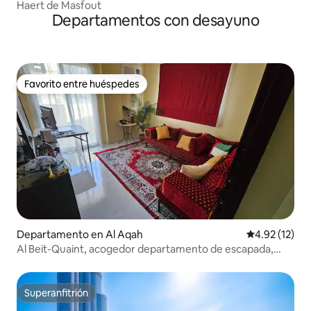
Haert de Masfout
Departamentos con desayuno
Favorito entre huéspedes
Favorito entre huéspedes
Departamento en Al Aqah
Calificación 
4.92 (12)
Al Beit-Quaint, acogedor departamento de escapada,
cerca de la playa
Superanfitrión
Superanfitrión