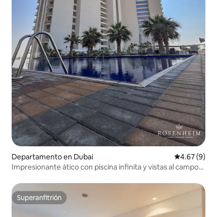
Departamento en Dubai
Calificación
4.67 (9)
Impresionante ático con piscina infinita y vistas al campo
de golf
Superanfitrión
Superanfitrión