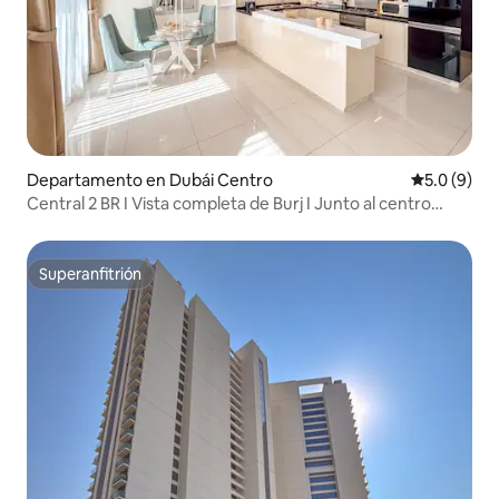
Departamento en Dubái Centro
Calificació
5.0 (9)
Central 2 BR I Vista completa de Burj I Junto al centro
comercial de Dubai
Superanfitrión
Superanfitrión