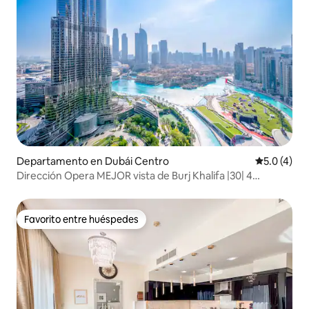
Departamento en Dubái Centro
Calificació
5.0 (4)
Dirección Opera MEJOR vista de Burj Khalifa |30| 4
huéspedes
Favorito entre huéspedes
Favorito entre huéspedes