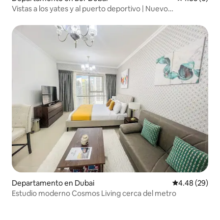
Vistas a los yates y al puerto deportivo | Nuevo
alojamiento de 2 habitaciones
Departamento en Dubai
Calificación p
4.48 (29)
Estudio moderno Cosmos Living cerca del metro