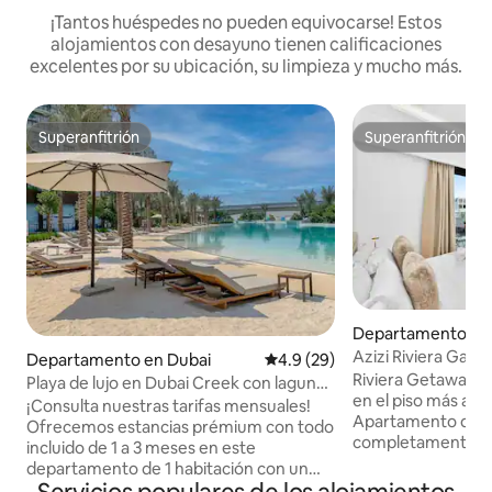
¡Tantos huéspedes no pueden equivocarse! Estos
alojamientos con desayuno tienen calificaciones
excelentes por su ubicación, su limpieza y mucho más.
Superanfitrión
Superanfitrión
Superanfitrión
Superanfitrión
Departamento en
Azizi Riviera Gat
Departamento en Dubai
Calificación promedio: 4.9 de 
4.9 (29)
superior en el piso
Riviera Getaway -
Playa de lujo en Dubai Creek con laguna
en el piso más a
privada
¡Consulta nuestras tarifas mensuales!
Apartamento de 4
Ofrecemos estancias prémium con todo
completamente n
incluido de 1 a 3 meses en este
mármol y complet
departamento de 1 habitación con un
2025, ubicado en el
diseño precioso, a solo 50 metros de la