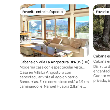
Favorito entre huéspedes
Favorito
Favorito entre huéspedes
Favorito
Cabaña en
oche
Cabaña es
Cabaña en Villa La Angostura
Calificación promedio: 
4.95 (110)
Parejas
Disfrutá 
Moderna casa con espectacular vista
encantad
lago y bosque
Casa en Villa La Angostura con
Cuenta co
espectacular vista al lago en barrio
privado, 
Bandurrias. El río correntoso está a 1.9km
acogedora
caminando, el Nahuel Huapi a 2.1km el
que busca
Espejo Chico a 5km por el sendero del
Ubicada e
camino viejo. Tiene 3 dormitorios, dos
Colonia Su
baños completos más toilette de
explorar 
recepción. Cocina súper equipada. WIFI y
típicos de la P
cable por fibra óptica. Smart TV.