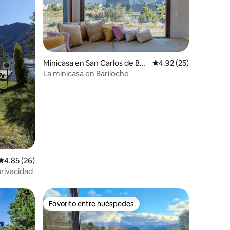
Minicasa en San Carlos de Bari
Calificación promedio:
4.92 (25)
iones
loche
La minicasa en Bariloche
Calificación promedio: 4.85 de 5; 26 evaluaciones
4.85 (26)
privacidad
Favorito entre huéspedes
re huéspedes
Favorito entre huéspedes