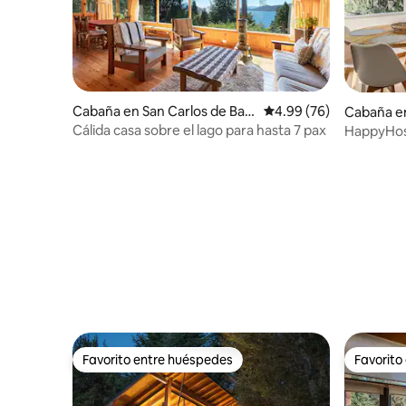
Cabaña en San Carlos de Baril
Calificación promedio:
4.99 (76)
Cabaña en
oche
Cálida casa sobre el lago para hasta 7 pax
HappyHost
Favorito entre huéspedes
Favorito
Favorito entre huéspedes
Favorito