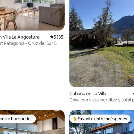
 4.99 de 5; 76 evaluaciones
 Villa La Angostura
Calificación promedio: 5 de 5; 35 evaluac
5 (35)
 Patagonia - Cruz del Sur 5
Cabaña en La Villa
Casa con vista increíble y total 
 entre huéspedes
Favorito entre huéspedes
 entre huéspedes
De los mejores en Favorito ent