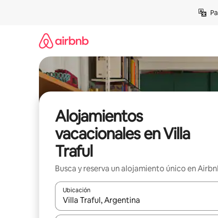
Ir
Pa
al
contenido
Alojamientos
vacacionales en Villa
Traful
Busca y reserva un alojamiento único en Airb
Ubicación
Cuando los resultados estén disponibles, podrás na