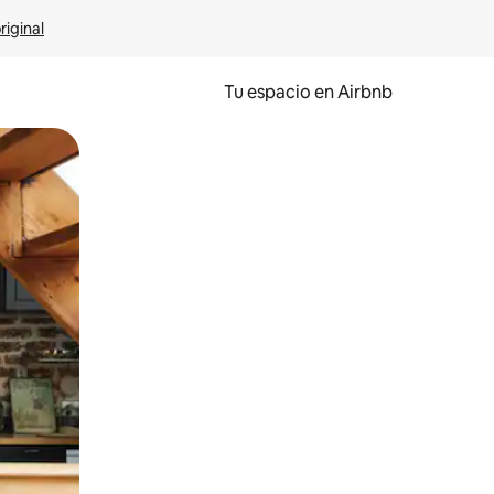
riginal
Tu espacio en Airbnb
ien tocando y deslizando la pantalla.