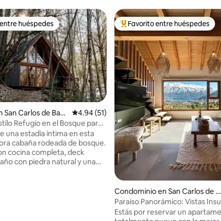
 entre huéspedes
Favorito entre huéspedes
 entre huéspedes
De los mejores en Favorito ent
 San Carlos de Baril
Calificación promedio: 4.94 de 5; 51 evaluac
4.94 (51)
tilo Refugio en el Bosque para
4.95 de 5; 110 evaluaciones
de una estadía íntima en esta
ora cabaña rodeada de bosque.
n cocina completa, deck
baño con piedra natural y una
 habitación, ideal para parejas
n privacidad y tranquilidad.
n Circuito Chico, a minutos de
Condominio en San Carlos de B
iza, es perfecta para salir a
ariloche
Paraíso Panorámico: Vistas Ins
lagos, montañas y lugares
para 2
Estás por reservar un apartam
atagonia. Al regresar,