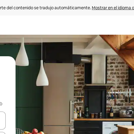
rte del contenido se tradujo automáticamente. 
Mostrar en el idioma o
nb
vegar usando las teclas de las flechas hacia arriba y hacia abajo, o b