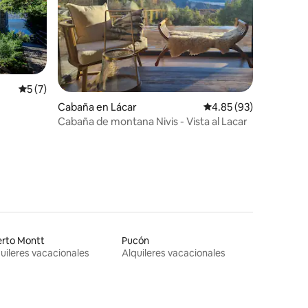
iones
Calificación promedio: 5 de 5; 7 evaluaciones
5 (7)
Cabaña en Lácar
Calificación promedio:
4.85 (93)
Cabaña de montana Nivis - Vista al Lacar
erto Montt
Pucón
uileres vacacionales
Alquileres vacacionales