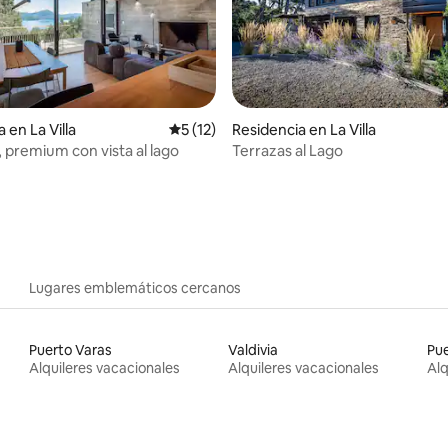
 4.8 de 5; 206 evaluaciones
 en La Villa
Calificación promedio: 5 de 5; 12 evaluac
5 (12)
Residencia en La Villa
, premium con vista al lago
Terrazas al Lago
Lugares emblemáticos cercanos
Puerto Varas
Valdivia
Pu
Alquileres vacacionales
Alquileres vacacionales
Alq