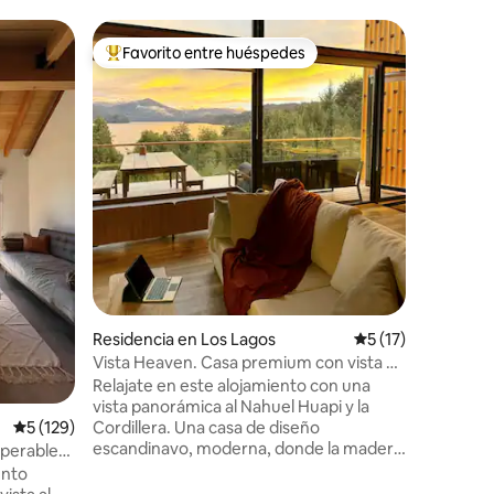
Cabaña en
Favorito entre huéspedes
Favor
re huéspedes
De los mejores en Favorito entre huéspedes
De los 
he
Cálida ca
hidromas
Cálida cab
lago Nah
hogar a 
creado pa
con vista
sobre el 
FIBRA OPT
kitchinet
iones
incluyend
segurida
notebooks
Pool, pin
Residencia en Los Lagos
Calificación prome
5 (17)
paddle. 
Vista Heaven. Casa premium con vista al
Lago.
Relajate en este alojamiento con una
vista panorámica al Nahuel Huapi y la
Calificación promedio: 5 de 5; 129 evaluaciones
5 (129)
Cordillera. Una casa de diseño
escandinavo, moderna, donde la madera
uperables
y las lineas simples son protagonistas, te
ento
invita a descansar y conectarte con los