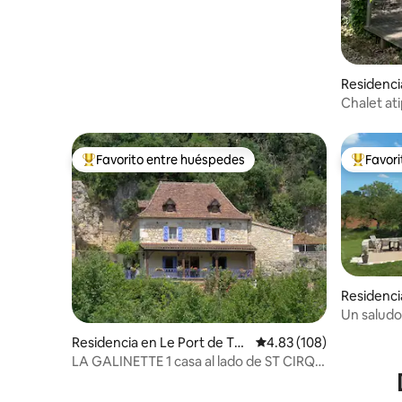
Residenci
Labouval
Chalet ati
Causse
Favorito entre huéspedes
Favor
De los mejores en Favorito entre huéspedes
De los m
Residenc
Un saludo
Residencia en Le Port de To
Calificación promedio: 
4.83 (108)
ur- de-Faure, 46330 St. Cirq
LA GALINETTE 1 casa al lado de ST CIRQ
Lapopie
LAPOPIE