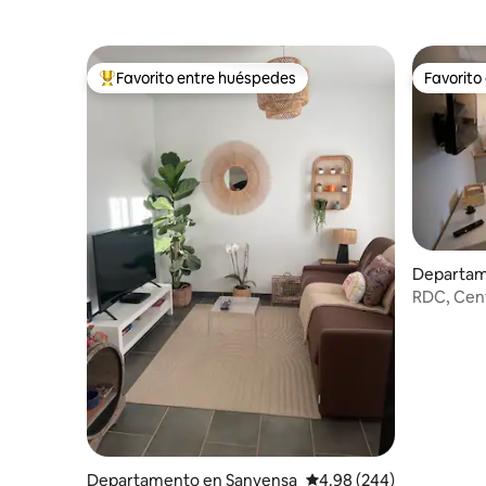
Favorito entre huéspedes
Favorito
De los mejores en Favorito entre huéspedes
Favorito
Departam
RDC, Cent
Aparcami
Departamento en Sanvensa
Calificación promedio: 
4.98 (244)