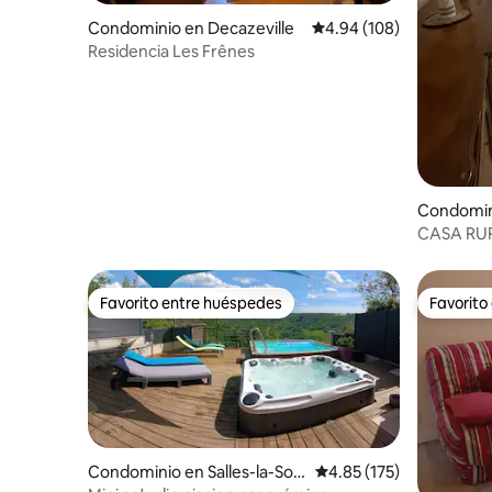
Condominio en Decazeville
Calificación promedio: 
4.94 (108)
Residencia Les Frênes
Condomini
CASA RUR
casa de Is
Favorito entre huéspedes
Favorito
Favorito entre huéspedes
Favorito
Condominio en Salles-la-Sou
Calificación promedio: 
4.85 (175)