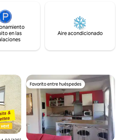
nques,
pintura, joyería…Múltiples actividades
 o el
están disponibles para usted: paseos,
conocidos
natación, senderismo, kayak, bicicleta,
s de la
visitas a cuevas y castillos. oferta de -10%
ionamiento
1 semana, -20% 2 semanas
ito en las
Aire acondicionado
Estacionamiento incluido.
alaciones
Favorito entre huéspedes
Favorito entre huéspedes