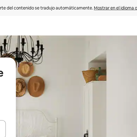
rte del contenido se tradujo automáticamente. 
Mostrar en el idioma o
e
vegar usando las teclas de las flechas hacia arriba y hacia abajo, o b