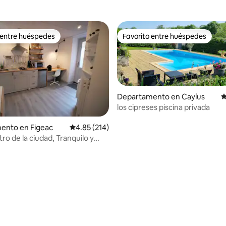
 entre huéspedes
Favorito entre huéspedes
 entre huéspedes
Favorito entre huéspedes
Departamento en Caylus
C
los cipreses piscina privada
ento en Figeac
Calificación promedio: 4.85 de 5; 214 evaluac
4.85 (214)
ro de la ciudad, Tranquilo y
ento gratuito
4.98 de 5; 244 evaluaciones