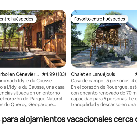
 entre huéspedes
Favorito entre huéspedes
 entre huéspedes
Favorito entre huéspedes
árbol en Cénevière
Calificación promedio: 4.99 de 5; 183 evaluac
4.99 (183)
Chalet en Lanuéjouls
C
ramada Idylle du Causse
Casa de campo , 5 personas, 4 e
 5.0 de 5; 107 evaluaciones
o a L'Idylle du Causse, una casa
En el corazón de Rouergue, este
encias situada en un entorno
con encanto renovado de 70 m²
capacidad para 5 personas. Le 
es du Quercy, Geoparque
tranquilidad y descanso en una
 la Unesco, bajo el cielo más
tranquila cerca de una granja y 
 de Francia, nuestro nido te
km de todos los comercios de
para alojamientos vacacionales cerca 
ra que te escapes durante una
proximidad. Con una ubicación 
y abras un paréntesis de
visitar los alrededores de Ville
en tu vida diaria. A 1 h 30 min
de-Rouergue, Bournazel, Belcas