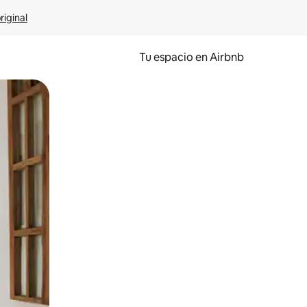
riginal
Tu espacio en Airbnb
ien tocando y deslizando la pantalla.