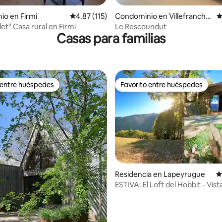
o en Firmi
Calificación promedio: 4.87 de 5; 115 evaluac
4.87 (115)
Condominio en Villefranche
C
-de-Rouergue
let" Casa rural en Firmi
Le Rescoundut
Casas para familias
 entre huéspedes
Favorito entre huéspedes
 entre huéspedes
Favorito entre huéspedes
Residencia en Lapeyrugue
C
ESTIVA: El Loft del Hobbit - Vista
4.97 de 5; 210 evaluaciones
Piscina