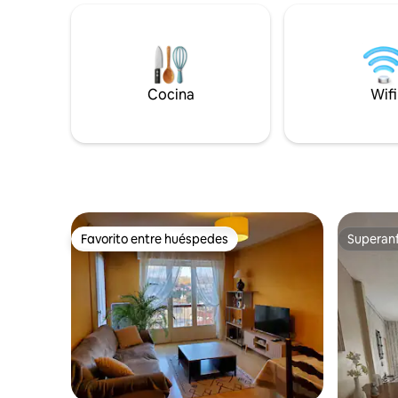
de Toulou
80 o posibilidad de cama de 160, cama de
de Burdeo
160 en la tercera habitación), baño, aseo.
disfrutar
Arriba cocina equipada, cafetera
cabaña y 
ordinaria + un Senseo, lavavajillas,
valle del 
lavadora, gran salón TV, sofá cama 140,
Cocina
Wifi
terraza de 20 m², barbacoa. Capacidad
para 8 personas
Favorito entre huéspedes
Superanf
Favorito entre huéspedes
Superanf