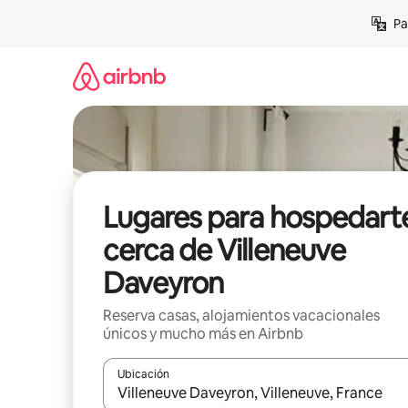
Ir
Pa
al
contenido
Lugares para hospedart
cerca de Villeneuve
Daveyron
Reserva casas, alojamientos vacacionales
únicos y mucho más en Airbnb
Ubicación
Cuando los resultados estén disponibles, podrás na