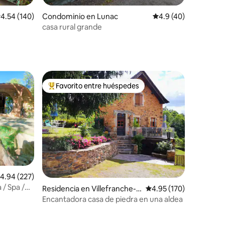
iones
alificación promedio: 4.54 de 5; 140 evaluaciones
4.54 (140)
Condominio en Lunac
Calificación promedio
4.9 (40)
casa rural grande
Favorito entre huéspedes
De los mejores en Favorito entre huéspedes
alificación promedio: 4.94 de 5; 227 evaluaciones
4.94 (227)
 / Spa /
Residencia en Villefranche-d
Calificación promedio: 
4.95 (170)
e-Rouergue
Encantadora casa de piedra en una aldea