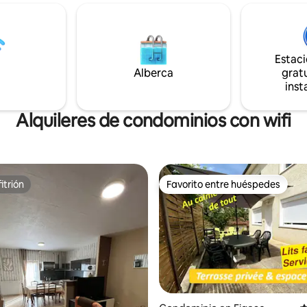
se, 2 h 15 min de Limoges, 3 h
Rodez y, un poco más lejos, Co
s y Montpellier, venga a
Najac, Saint Cirq Lapopie, Corde
 de una estancia en nuestra
Viaducto de Millau, que son re
descubra todas las bellezas del
como grandes lugares de interé
Lot y del Célé
región de Occitania.
Estac
Alberca
gratu
inst
Alquileres de condominios con wifi
itrión
Favorito entre huéspedes
itrión
Favorito entre huéspedes