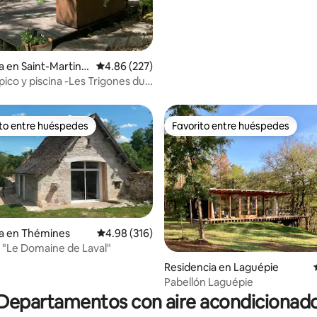
a en Saint-Martin-
Calificación promedio: 4.86 de 5; 227 evaluac
4.86 (227)
pico y piscina -Les Trigones du
ito entre huéspedes
Favorito entre huéspedes
ejores en Favorito entre huéspedes
Favorito entre huéspedes
ia en Thémines
Calificación promedio: 4.98 de 5; 316 evaluac
4.98 (316)
 "Le Domaine de Laval"
Residencia en Laguépie
4.83 de 5; 108 evaluaciones
Pabellón Laguépie
Departamentos con aire acondicionad