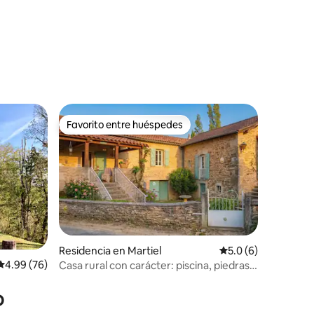
iones
Favorito entre huéspedes
Favorito entre huéspedes
iones
Residencia en Martiel
Calificación promed
5.0 (6)
Calificación promedio: 4.99 de 5; 76 evaluaciones
4.99 (76)
Casa rural con carácter: piscina, piedras y
autenticidad
o