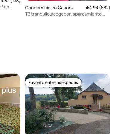
alificación promedio: 4.82 de 5; 138 evaluaciones
4.82 (138)
m² en
Condominio en Cahors
Calificación promedio: 
4.94 (682)
2P)
T3 tranquilo,acogedor, aparcamiento
seguro a 5 minutos del centro de la
ciudad
iones
Favorito entre huéspedes
Favorito entre huéspedes