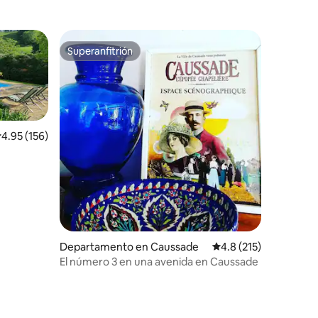
Superanfitrión
Superanfitrión
alificación promedio: 4.95 de 5; 156 evaluaciones
4.95 (156)
iones
Departamento en Caussade
Calificación promedio
4.8 (215)
El número 3 en una avenida en Caussade