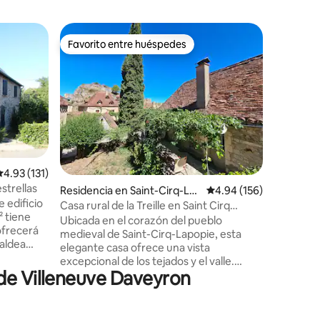
Residenc
Favorito entre huéspedes
Favor
Favorito entre huéspedes
De los 
tiès
Encantad
Encantad
acondicio
agradabl
y su peq
propicio para
dormitori
individuales. Se proporciona
toallas Nota: no hay conexión WIFI. La
iones
alificación promedio: 4.93 de 5; 131 evaluaciones
4.93 (131)
conexión 4G es muy 
strellas
Residencia en Saint-Cirq-La
Calificación promedio: 
4.94 (156)
operador Ora
 edificio
popie
debe hace
Casa rural de la Treille en Saint Cirq
 tiene
Posibilid
Lapopie
Ubicada en el corazón del pueblo
ofrecerá
limpieza
medieval de Saint-Cirq-Lapopie, esta
 aldea
abonar el 
elegante casa ofrece una vista
a solo 2
excepcional de los tejados y el valle.
de Villeneuve Daveyron
Dirección de prestigio, la casa goza de
ideal para
una ubicación privilegiada, a dos pasos de
franche-
las mesas de renombre, galerías de arte
tel,
y talleres de artesanos: cerámica,