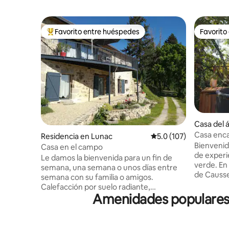
Favorito entre huéspedes
Favorito
De los mejores en Favorito entre huéspedes
Favorito
Casa del 
s
Casa enca
Residencia en Lunac
Calificación promedio:
5.0 (107)
Bienvenid
Casa en el campo
de experi
Le damos la bienvenida para un fin de
verde. En el corazón del Parque Natural
semana, una semana o unos días entre
de Causs
semana con su familia o amigos.
Mundial de
Calefacción por suelo radiante,
estrellado
Amenidades populares 
estacionamiento. Equipamiento para
espera pa
bebés. Se proporcionan sábanas. Casa
estancia 
de campo de 2 niveles. En la planta baja: 3
bienestar 
habitaciones (1 cama de 160, 2 camas de