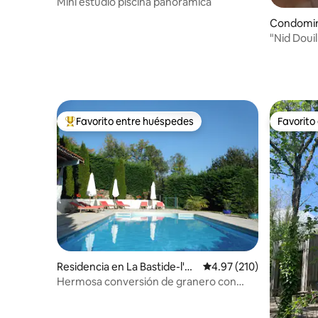
rce
Mini estudio piscina panorámica
Condomini
"Nid Douil
Favorito entre huéspedes
Favorito
De los mejores en Favorito entre huéspedes
Favorito
Residencia en La Bastide-l'Év
Calificación promedio: 
4.97 (210)
êque
Hermosa conversión de granero con
piscina privada climatizada