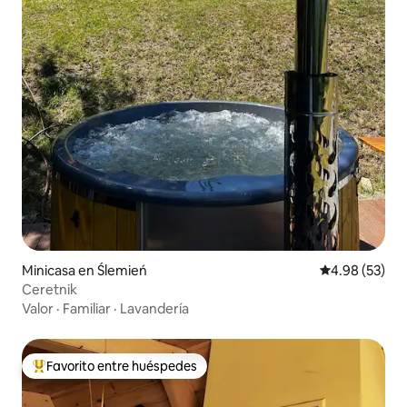
Minicasa en Ślemień
Calificación p
4.98 (53)
Ceretnik
Valor
·
Familiar
·
Lavandería
Favorito entre huéspedes
De los mejores en Favorito entre huéspedes