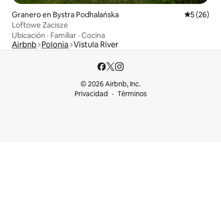
Granero en Bystra Podhalańska
Calificaci
5 (26)
Loftowe Zacisze
Ubicación
·
Familiar
·
Cocina
Airbnb
Polonia
Vistula River
© 2026 Airbnb, Inc.
Privacidad
Términos