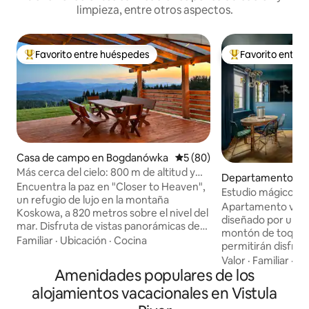
limpieza, entre otros aspectos.
Favorito entre huéspedes
Favorito entre
De los mejores en Favorito entre huéspedes
De los mejores en
Casa de campo en Bogdanówka
Calificación promedio: 5 de 
5 (80)
Más cerca del cielo: 800 m de altitud y
Departamento en 
spa al aire libre
Encuentra la paz en "Closer to Heaven",
Estudio mágico / C
un refugio de lujo en la montaña
al río
Apartamento ver
Koskowa, a 820 metros sobre el nivel del
diseñado por un a
mar. Disfruta de vistas panorámicas de
montón de toques
las montañas Beskid Wyspowy y Tatra
Familiar
·
Ubicación
·
Cocina
permitirán disfrut
desde una espaciosa terraza. Esta casa
lugar. Situado en 
Valor
·
Familiar
·
Ca
ecológica de 88 metros cuadrados está
Amenidades populares de los
antiguo, en la fam
rodeada de 2300 metros cuadrados de
profesor» con vistas
alojamientos vacacionales en Vistula
terreno privado. Relájate en el spa al aire
es muy acogedor y t
libre sin cloro para 5 personas durante