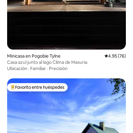
Minicasa en Pogobie Tylne
Calificación p
4.95 (76)
Casa azul junto al lago Clima de Masuria
Ubicación
·
Familiar
·
Precisión
Favorito entre huéspedes
De los mejores en Favorito entre huéspedes