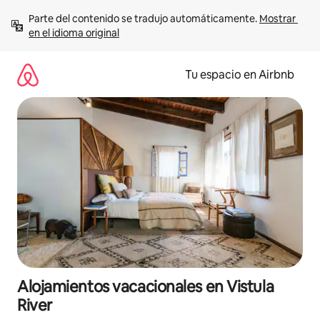
Ir
Parte del contenido se tradujo automáticamente. 
Mostrar 
al
en el idioma original
contenido
Tu espacio en Airbnb
Alojamientos vacacionales en Vistula
River