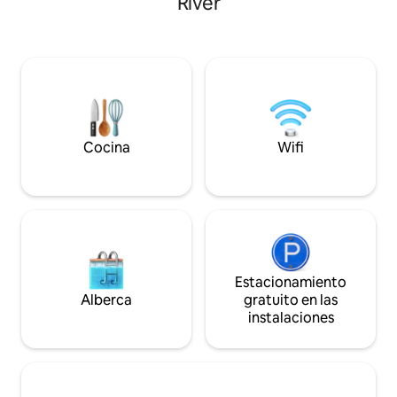
River
es un antiguo gran
todo el año con 2 asientos de masaje
calle Brzozowa su
reclinables. El agua pura del grifo, una
está en el primer pi
nevera con máquina de hielo y el wifi
inferior (cuarto pi
rápido añaden comodidad. Te esperan
disfrutarás de algo d
senderos, bosques y naturaleza, más
registro de entra
cerca del cielo, más cerca de ti.
permite flexibilida
disponible.
Cocina
Wifi
Estacionamiento
Alberca
gratuito en las
instalaciones