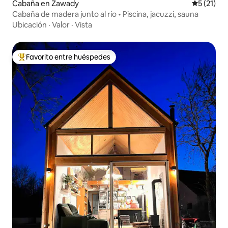
Cabaña en Zawady
Calificaci
5 (21)
Cabaña de madera junto al río • Piscina, jacuzzi, sauna
Ubicación
·
Valor
·
Vista
Favorito entre huéspedes
De los mejores en Favorito entre huéspedes