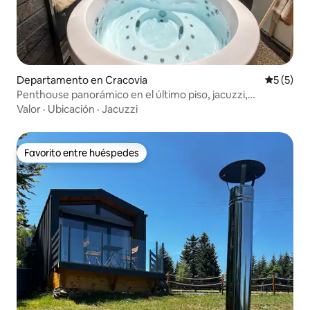
Departamento en Cracovia
Calificac
5 (5)
Penthouse panorámico en el último piso, jacuzzi,
estacionamiento, aire acondicionado
Valor
·
Ubicación
·
Jacuzzi
Favorito entre huéspedes
Favorito entre huéspedes