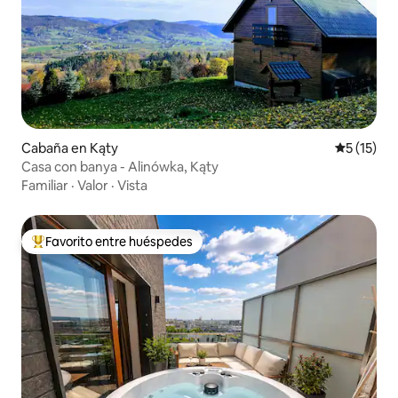
Cabaña en Kąty
Calificaci
5 (15)
Casa con banya - Alinówka, Kąty
Familiar
·
Valor
·
Vista
Favorito entre huéspedes
De los mejores en Favorito entre huéspedes