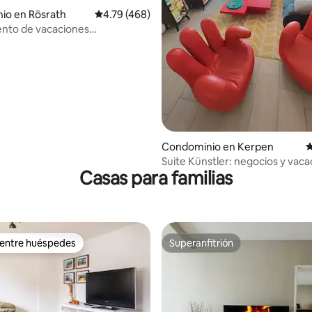
io en Rösrath
Calificación promedio: 4.79 de 5; 468 evaluac
4.79 (468)
nto de vacaciones
4.99 de 5; 103 evaluaciones
eria, senderismo por las
s
Condominio en Kerpen
C
Suite Künstler: negocios y vac
Casas para familias
para grupos
 entre huéspedes
Superanfitrión
 entre huéspedes
Superanfitrión