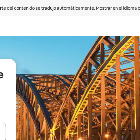
rte del contenido se tradujo automáticamente. 
Mostrar en el idioma o
e
vegar usando las teclas de las flechas hacia arriba y hacia abajo, o b