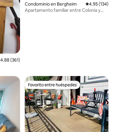
Condominio en Bergheim
Calificación promedio: 
4.95 (134)
Apartamento familiar entre Colonia y
Aquisgrán
iones
alificación promedio: 4.88 de 5; 361 evaluaciones
4.88 (361)
en
Favorito entre huéspedes
re huéspedes
Favorito entre huéspedes