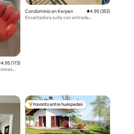
iones
Condominio en Kerpen
Calificación promedio: 
4.95 (353)
Encantadora suite con entrada
independiente en una villa de campo
cerca de Colonia
alificación promedio: 4.95 de 5; 173 evaluaciones
4.95 (173)
aciones
Favorito entre huéspedes
De los mejores en Favorito entre huéspedes