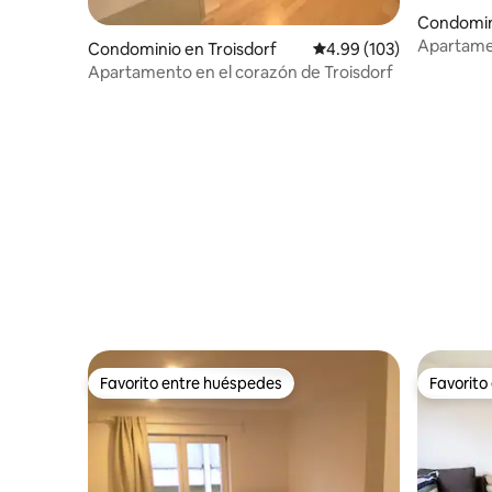
Condomin
Apartame
Condominio en Troisdorf
Calificación promedio: 
4.99 (103)
Colonia/F
Apartamento en el corazón de Troisdorf
montaña
Favorito entre huéspedes
Favorito
Favorito entre huéspedes
Favorito