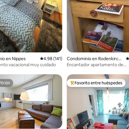
4.95 de 5; 104 evaluaciones
io en Nippes
Calificación promedio: 4.98 de 5; 141 evaluac
4.98 (141)
Condominio en Rodenkirche
C
n
nto vacacional muy cuidado
Encantador apartamento de
construcción antigua. Central 
Bayenthal.
itrión
Favorito entre huéspedes
itrión
De los mejores en Favorito ent