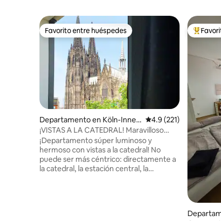
Favorito entre huéspedes
Favor
Favorito entre huéspedes
De los m
Departamento en Köln-Innen
Calificación promedio:
4.9 (221)
stadt
¡VISTAS A LA CATEDRAL! Maravilloso
apartamento supercéntrico
¡Departamento súper luminoso y
hermoso con vistas a la catedral! No
puede ser más céntrico: directamente a
la catedral, la estación central, la
Filarmónica, el casco antiguo y la milla
comercial, nuestro exclusivo
apartamento se encuentra en el corazón
de la ciudad. Desde aquí se puede llegar
Departam
fácilmente a todos los rincones de la