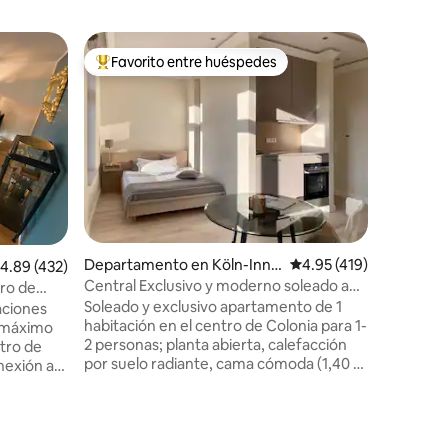
Departam
Favorito entre huéspedes
Superanf
De los mejores en Favorito entre huéspedes
Superanf
nstadt
Acogedor
habitacio
Céntrico,
balcón
Colonia ❤️ Disfruta de la vibrante vi
centro d
apartame
apartame
moderna, 
solucione
perfecta
necesidades. La mejor ✅ ub
Departamento en Köln-Inne
Calificación promedio: 
4.95 (419)
alificación promedio: 4.89 de 5; 432 evaluaciones
4.89 (432)
personas
nstadt
✅ un ascensor ✅ Balcón Estándar de
Central Exclusivo y moderno soleado a
tro de
hotel ✅ privado ✅ Sofá cama + ✅ Cuna
800 metros de la catedral
Soleado y exclusivo apartamento de 1
aciones
Habitación ✅
habitación en el centro de Colonia para 1-
n máximo
✅ CAFÉ NESPRESSO ✅ Zona de cocina/
2 personas; planta abierta, calefacción
ntro de
por suelo radiante, cama cómoda (1,40 x
nexión a
2 m), elegante sala de estar, cocina,
porte
muebles empotrados de alta calidad;
merciales
diseño de baño moderno con luz
). A la
iones
natural/mobiliario exclusivo; wifi de alta
se y el