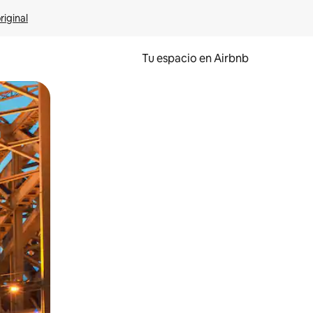
riginal
Tu espacio en Airbnb
ien tocando y deslizando la pantalla.