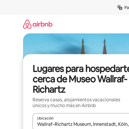
Ir
Pa
al
contenido
Lugares para hospedart
cerca de Museo Wallraf-
Richartz
Reserva casas, alojamientos vacacionales
únicos y mucho más en Airbnb
Ubicación
Cuando los resultados estén disponibles, podrás na