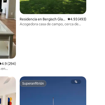
iones
Residencia en Bergisch Glad
Calificación promedio: 
4.93 (493)
bach
Acogedora casa de campo, cerca de
Colonia
Calificación promedio: 4.9 de 5; 294 evaluaciones
4.9 (294)
s en
Superanfitrión
Superanfitrión