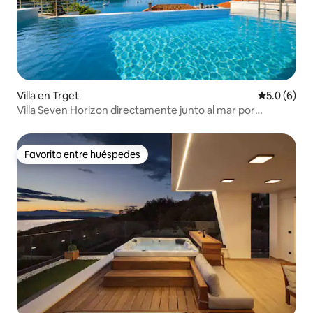
Villa en Trget
Calificació
5.0 (6)
Villa Seven Horizon directamente junto al mar por
22Estates
Favorito entre huéspedes
Favorito entre huéspedes