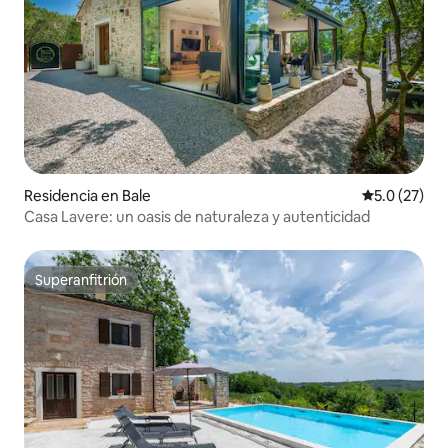
Residencia en Bale
Calificación
5.0 (27)
Casa Lavere: un oasis de naturaleza y autenticidad
Superanfitrión
Superanfitrión