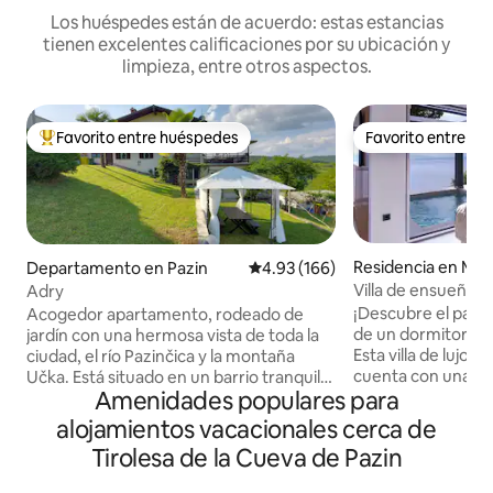
Los huéspedes están de acuerdo: estas estancias
tienen excelentes calificaciones por su ubicación y
limpieza, entre otros aspectos.
Favorito entre huéspedes
Favorito entre h
De los mejores en Favorito entre huéspedes
Favorito entre h
Residencia en Me
Departamento en Pazin
Calificación promedio: 4.93 de 5
4.93 (166)
Villa de ensueño de
Adry
climatizada, jacuzz
¡Descubre el paraís
Acogedor apartamento, rodeado de
de un dormitorio 
jardín con una hermosa vista de toda la
Esta villa de lujo 
ciudad, el río Pazinčica y la montaña
cuenta con una pis
Učka. Está situado en un barrio tranquilo
Amenidades populares para
impresionantes vistas al 
cerca del restaurante, tirolina, castillo,
una bañera de hid
tienda de comestibles, carretera
alojamientos vacacionales cerca de
cena con barbacoa a
principal y está a solo 15 minutos (a pie)
Tirolesa de la Cueva de Pazin
amplia terraza. En 
del centro de la ciudad. Para los
una cocina total
huéspedes que quieran vida nocturna,