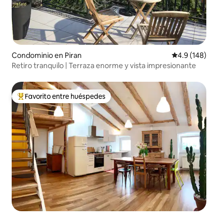
Condominio en Piran
Calificación 
4.9 (148)
Retiro tranquilo | Terraza enorme y vista impresionante
Favorito entre huéspedes
De los mejores en Favorito entre huéspedes