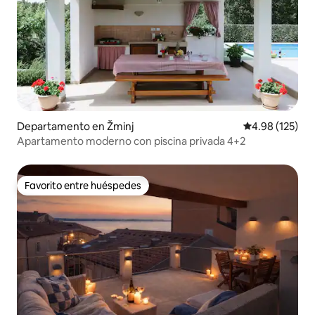
Departamento en Žminj
Calificación p
4.98 (125)
Apartamento moderno con piscina privada 4+2
Favorito entre huéspedes
Favorito entre huéspedes