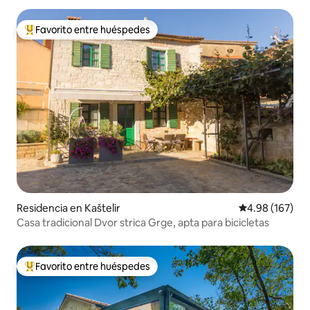
Favorito entre huéspedes
De los mejores en Favorito entre huéspedes
Residencia en Kaštelir
Calificación pr
4.98 (167)
Casa tradicional Dvor strica Grge, apta para bicicletas
Favorito entre huéspedes
De los mejores en Favorito entre huéspedes