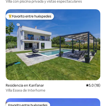
Villa con piscina privada y vistas espectaculares
Favorito entre huéspedes
De los mejores en Favorito entre huéspedes
Residencia en Kanfanar
Calificación
5.0 (18)
Villa Essea de Interhome
Favorito entre huéspedes