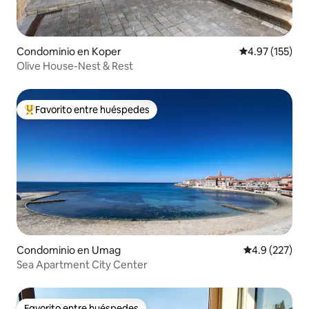
Condominio en Koper
Calificación p
4.97 (155)
Olive House-Nest & Rest
Favorito entre huéspedes
De los mejores en Favorito entre huéspedes
Condominio en Umag
Calificación 
4.9 (227)
Sea Apartment City Center
Favorito entre huéspedes