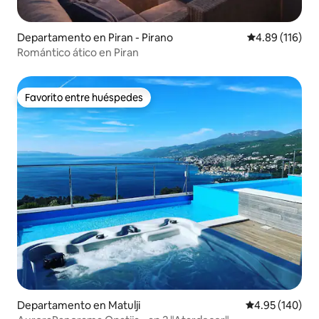
Departamento en Piran - Pirano
Calificación p
4.89 (116)
Romántico ático en Piran
Favorito entre huéspedes
Favorito entre huéspedes
Departamento en Matulji
Calificación pr
4.95 (140)