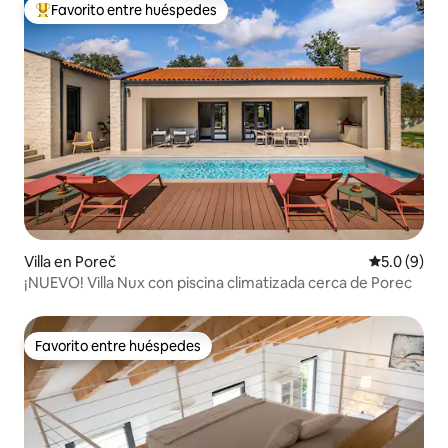
Favorito entre huéspedes
De los mejores en Favorito entre huéspedes
Villa en Poreč
Calificació
5.0 (9)
¡NUEVO! Villa Nux con piscina climatizada cerca de Porec
Favorito entre huéspedes
Favorito entre huéspedes