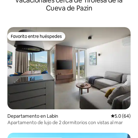
vacacionales cerca de Tirolesa de la
Cueva de Pazin
Favorito entre huéspedes
Favorito entre huéspedes
Departamento en Labin
Calificación
5.0 (64)
Apartamento de lujo de 2 dormitorios con vistas al mar