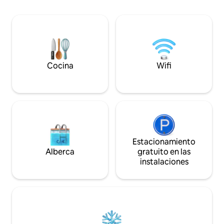
acogedora sala de 
en invierno hay algunos bares y clubes
de alta definición
nocturnos en la ciudad y durante el
elegante dormitor
verano hay muchos festivales en los
al área de la piscina 
lugares cercanos. Pazin está situado en
momento aquí pro
el centro de Istria, por lo que es una
recuerdos inolvida
posición muy agradable si quieres visitar
para la mejor esca
las otras ciudades como Porec, Rovinj,
Cocina
Wifi
Pula, Motovun, Vrsar y las otras
ciudades. Necesitarás un coche 20 -30
minutos.
Estacionamiento
Alberca
gratuito en las
instalaciones