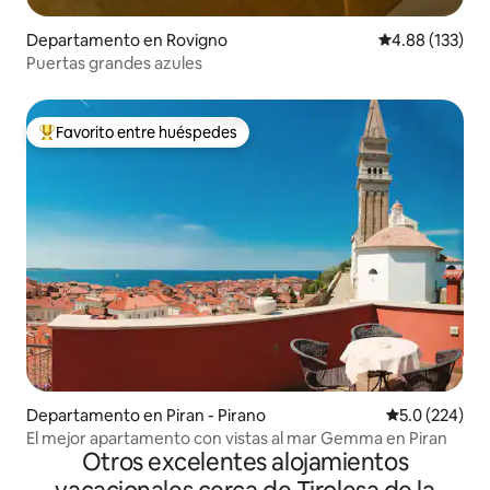
Departamento en Rovigno
Calificación p
4.88 (133)
Puertas grandes azules
Favorito entre huéspedes
De los mejores en Favorito entre huéspedes
Departamento en Piran - Pirano
Calificación 
5.0 (224)
El mejor apartamento con vistas al mar Gemma en Piran
Otros excelentes alojamientos