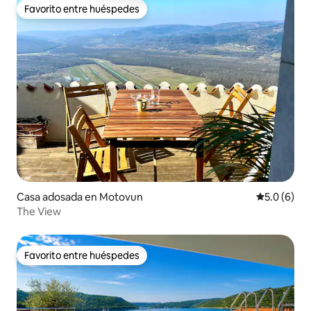
Favorito entre huéspedes
Favorito entre huéspedes
Casa adosada en Motovun
Calificació
5.0 (6)
The View
Favorito entre huéspedes
Favorito entre huéspedes