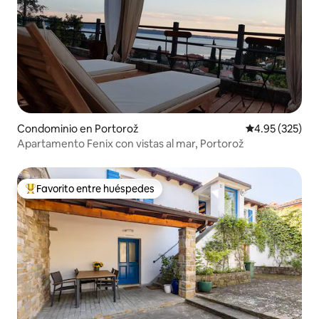
Condominio en Portorož
Calificación pr
4.95 (325)
Apartamento Fenix con vistas al mar, Portorož
Favorito entre huéspedes
De los mejores en Favorito entre huéspedes