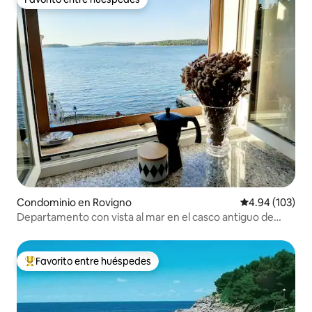
Favorito entre huéspedes
Condominio en Rovigno
Calificación pr
4.94 (103)
Departamento con vista al mar en el casco antiguo de
Rovinj - Sea Ya
Favorito entre huéspedes
De los mejores en Favorito entre huéspedes