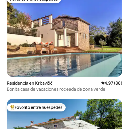
Favorito entre huéspedes
Residencia en Krbavčići
Calificación p
4.97 (88)
Bonita casa de vacaciones rodeada de zona verde
Favorito entre huéspedes
De los mejores en Favorito entre huéspedes