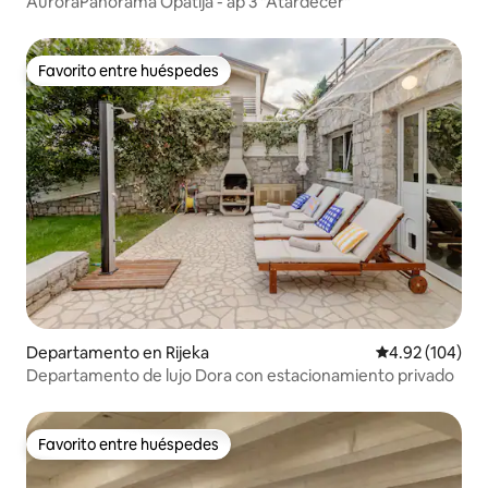
AuroraPanorama Opatija - ap 3 "Atardecer"
Favorito entre huéspedes
Favorito entre huéspedes
Departamento en Rijeka
Calificación pr
4.92 (104)
Departamento de lujo Dora con estacionamiento privado
Favorito entre huéspedes
Favorito entre huéspedes