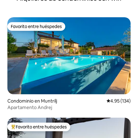
Favorito entre huéspedes
Favorito entre huéspedes
Condominio en Muntrilj
Calificación p
4.95 (134)
Apartamento Andrej
Favorito entre huéspedes
De los mejores en Favorito entre huéspedes