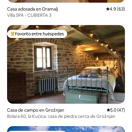
Casa adosada en Dramalj
Calificación
4.9 (63)
Villa SPA - CUBIERTA 3
Favorito entre huéspedes
De los mejores en Favorito entre huéspedes
Casa de campo en Grožnjan
Calificación
5.0 (47)
Bolara 60, la Kućica: casa de piedra cerca de Grožnjan