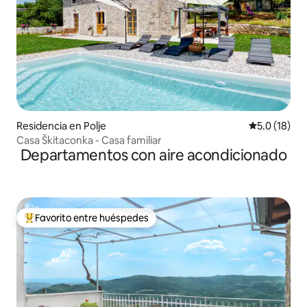
Residencia en Polje
Calificación
5.0 (18)
Casa Škitaconka - Casa familiar
Departamentos con aire acondicionado
Favorito entre huéspedes
De los mejores en Favorito entre huéspedes