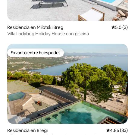
Residencia en Milotski Breg
Calificació
5.0 (3)
Villa Ladybug Holiday House con piscina
Favorito entre huéspedes
Favorito entre huéspedes
Residencia en Bregi
Calificación 
4.85 (33)