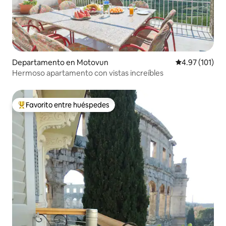
Departamento en Motovun
Calificación p
4.97 (101)
Hermoso apartamento con vistas increíbles
Favorito entre huéspedes
De los mejores en Favorito entre huéspedes