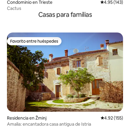
Condominio en Trieste
Calificación p
4.95 (143)
Cactus
Casas para familias
Favorito entre huéspedes
Favorito entre huéspedes
Residencia en Žminj
Calificación p
4.92 (155)
Amalia: encantadora casa antigua de Istria