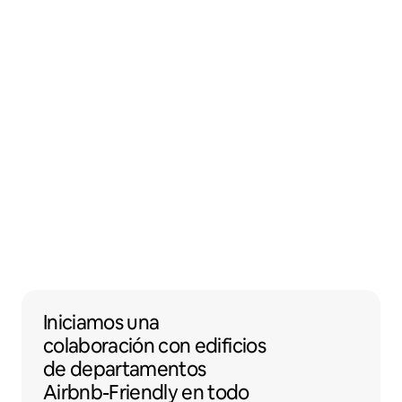
Iniciamos una colaboración con edificios 
Iniciamos una
colaboración
con
edificios
de departamentos
Airbnb-Friendly en todo