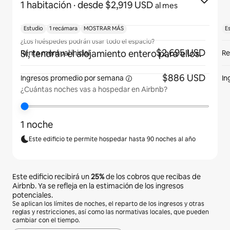
1 habitación
· desde $2,919 USD
al mes
Estudio
1 recámara
MOSTRAR MÁS
E
¿Los huéspedes podrán usar todo el espacio?
$2,695 USD
Sí, tendrán el alojamiento entero para ellos.
Renta mensual inicial
Re
$886 USD
Ingresos promedio por
semana
In
¿Cuántas noches vas a hospedar en Airbnb?
1 noche
Este edificio te permite hospedar hasta 90 noches al año
Este edificio recibirá un
25%
de los cobros que recibas de
Airbnb. Ya se refleja en la estimación de los ingresos
potenciales.
Se aplican los límites de noches, el reparto de los ingresos y otras
reglas y restricciones, así como las normativas locales, que pueden
cambiar con el tiempo.