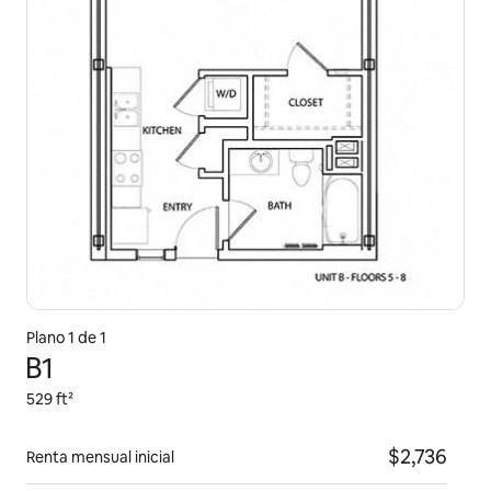
Plano 1 de 1
B1
529 ft²
$2,736
Renta mensual inicial