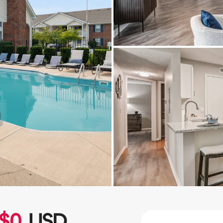
$
0
USD