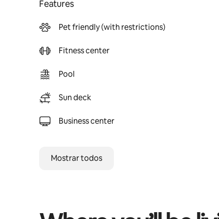
Features
Pet friendly (with restrictions)
Fitness center
Pool
Sun deck
Business center
Mostrar todos