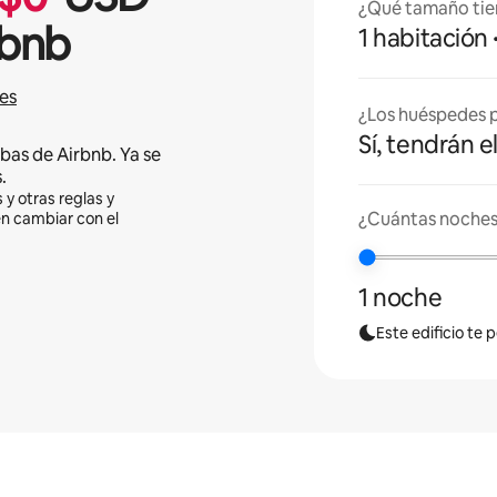
¿Qué tamaño tie
rbnb
1 habitación
es
¿Los huéspedes p
Sí, tendrán e
bas de Airbnb. Ya se
.
 y otras reglas y
¿Cuántas noches
en cambiar con el
1 noche
Este edificio te