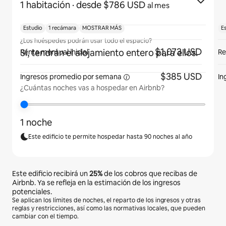
1 habitación
· desde $786 USD
al mes
Estudio
1 recámara
MOSTRAR MÁS
E
¿Los huéspedes podrán usar todo el espacio?
$1,073 USD
Sí, tendrán el alojamiento entero para ellos.
Renta mensual inicial
Re
$385 USD
Ingresos promedio por
semana
In
¿Cuántas noches vas a hospedar en Airbnb?
1 noche
Este edificio te permite hospedar hasta 90 noches al año
Este edificio recibirá un
25%
de los cobros que recibas de
Airbnb. Ya se refleja en la estimación de los ingresos
potenciales.
Se aplican los límites de noches, el reparto de los ingresos y otras
reglas y restricciones, así como las normativas locales, que pueden
cambiar con el tiempo.