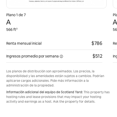
Plano 1 de 7
Pl
A
A
566 ft²
56
$786
Renta mensual inicial
Re
$512
Ingresos promedio por
semana
In
Los planos de distribución son aproximados. Los precios, la
disponibilidad y las amenidades están sujetos a cambios. Podrían
aplicarse cargos adicionales. Pide más información a la
administración de la propiedad.
Información adicional del equipo de Scotland Yard:
This property has
hosting rules and lease provisions that may impact your hosting
activity and earnings as a host. Ask the property for details.