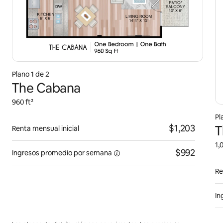
Plano 1 de 2
The Cabana
960 ft²
Pl
$1,203
T
Renta mensual inicial
1,
$992
Ingresos promedio por
semana
Re
In