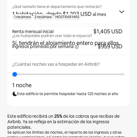
¿Qué tamaño tiene el departamento que rentarás?
1 habitación
· desde $1,203 USD
al mes
1 recámara
2 recámara
MOSTRAR MÁS
$1,405 USD
Renta mensual inicial
¿Los huéspedes podrán usar todo el espacio?
Sí, tendrán el alojamiento entero para ellos.
$959 USD
Ingresos promedio por
semana
¿Cuántas noches vas a hospedar en Airbnb?
1 noche
Este edificio te permite hospedar hasta 120 noches al año
Este edificio recibirá un
25%
de los cobros que recibas de
Airbnb. Ya se refleja en la estimación de los ingresos
potenciales.
Se aplican los límites de noches, el reparto de los ingresos y otras