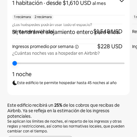
1 habitación
· desde $1,610 USD
al mes
1 recámara
2 recámara
1
¿Los huéspedes podrán usar todo el espacio?
$1,548 USD
Sí, tendrán el alojamiento entero para ellos.
Renta mensual inicial
Re
$228 USD
Ingresos promedio por
semana
In
¿Cuántas noches vas a hospedar en Airbnb?
1 noche
Este edificio te permite hospedar hasta 45 noches al año
Este edificio recibirá un
25%
de los cobros que recibas de
Airbnb. Ya se refleja en la estimación de los ingresos
potenciales.
Se aplican los límites de noches, el reparto de los ingresos y otras
reglas y restricciones, así como las normativas locales, que pueden
cambiar con el tiempo.