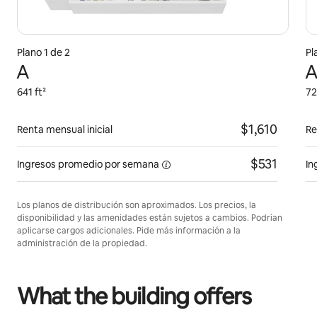
Plano 1 de 2
Pl
A
A
641 ft²
72
$1,610
Renta mensual inicial
Re
$531
Ingresos promedio por
semana
In
Los planos de distribución son aproximados. Los precios, la
disponibilidad y las amenidades están sujetos a cambios. Podrían
aplicarse cargos adicionales. Pide más información a la
administración de la propiedad.
What the building offers