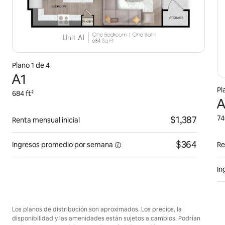
Plano 1 de 4
A1
Pl
684 ft²
A
74
$1,387
Renta mensual inicial
$364
Ingresos promedio por
semana
Re
In
Los planos de distribución son aproximados. Los precios, la
disponibilidad y las amenidades están sujetos a cambios. Podrían