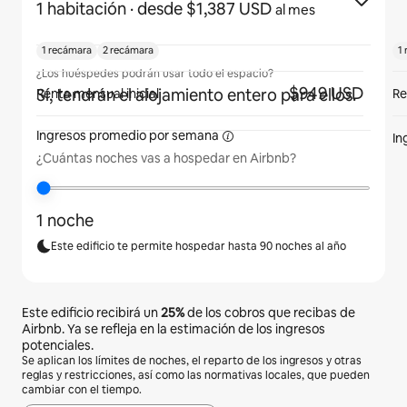
1 habitación
· desde $1,387 USD
al mes
1 recámara
2 recámara
1
¿Los huéspedes podrán usar todo el espacio?
$949 USD
Sí, tendrán el alojamiento entero para ellos.
Renta mensual inicial
Re
Ingresos promedio por
semana
In
¿Cuántas noches vas a hospedar en Airbnb?
1 noche
Este edificio te permite hospedar hasta 90 noches al año
Este edificio recibirá un
25%
de los cobros que recibas de
Airbnb. Ya se refleja en la estimación de los ingresos
potenciales.
Se aplican los límites de noches, el reparto de los ingresos y otras
reglas y restricciones, así como las normativas locales, que pueden
cambiar con el tiempo.