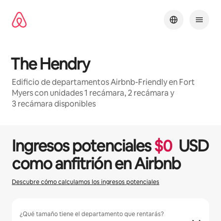
Ir
al
contenido
The Hendry
Edificio de departamentos Airbnb-Friendly en Fort
Myers con unidades 1 recámara, 2 recámara y
3 recámara disponibles
1 / 35
Mostrando 0 de 0 elementos
Ingresos potenciales
$
0
USD
como anfitrión en Airbnb
Descubre cómo calculamos los ingresos potenciales
¿Qué tamaño tiene el departamento que rentarás?