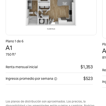
Plano 1 de 6
Pl
A1
A
750 ft²
81
$1,353
Renta mensual inicial
Re
$523
Ingresos promedio por
semana
In
Los planos de distribución son aproximados. Los precios, la
disponibilidad y las amenidades están sujetos a cambios. Podrían