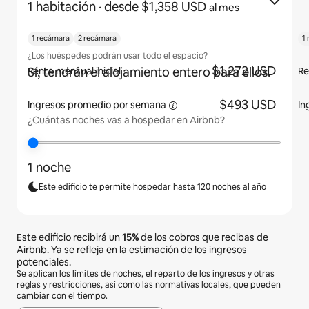
1 habitación
· desde $1,358 USD
al mes
1 recámara
2 recámara
1
¿Los huéspedes podrán usar todo el espacio?
$1,272 USD
Sí, tendrán el alojamiento entero para ellos.
Renta mensual inicial
Re
$493 USD
Ingresos promedio por
semana
In
¿Cuántas noches vas a hospedar en Airbnb?
1 noche
Este edificio te permite hospedar hasta 120 noches al año
Este edificio recibirá un
15%
de los cobros que recibas de
Airbnb. Ya se refleja en la estimación de los ingresos
potenciales.
Se aplican los límites de noches, el reparto de los ingresos y otras
reglas y restricciones, así como las normativas locales, que pueden
cambiar con el tiempo.