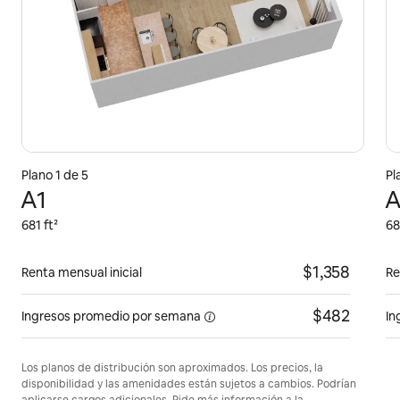
Plano 1 de 5
Pl
A1
A
681 ft²
68
$1,358
Renta mensual inicial
Re
$482
Ingresos promedio por
semana
In
Los planos de distribución son aproximados. Los precios, la
disponibilidad y las amenidades están sujetos a cambios. Podrían