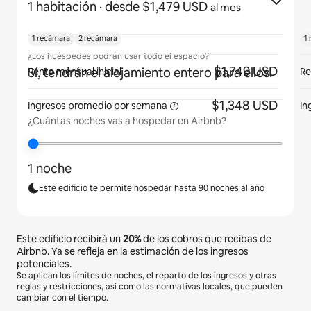
1 habitación
· desde $1,479 USD
al mes
1 recámara
2 recámara
1
¿Los huéspedes podrán usar todo el espacio?
$1,749 USD
Sí, tendrán el alojamiento entero para ellos.
Renta mensual inicial
Re
$1,348 USD
Ingresos promedio por
semana
In
¿Cuántas noches vas a hospedar en Airbnb?
1 noche
Este edificio te permite hospedar hasta 90 noches al año
Este edificio recibirá un
20%
de los cobros que recibas de
Airbnb. Ya se refleja en la estimación de los ingresos
potenciales.
Se aplican los límites de noches, el reparto de los ingresos y otras
reglas y restricciones, así como las normativas locales, que pueden
cambiar con el tiempo.