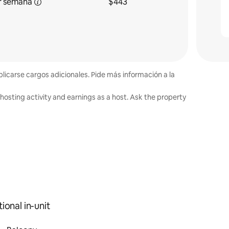
r
semana
$443
plicarse cargos adicionales. Pide más información a la
hosting activity and earnings as a host. Ask the property
ional in-unit