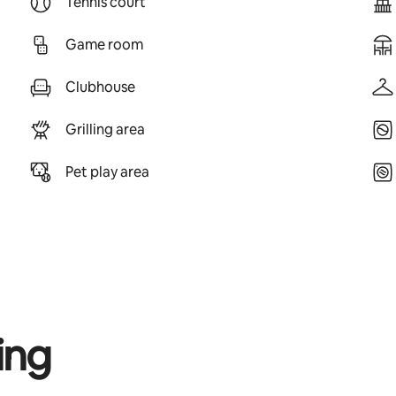
Tennis court
Game room
Clubhouse
Grilling area
Pet play area
ing