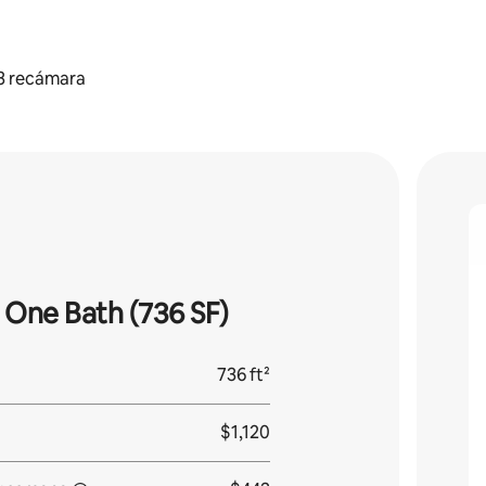
3 recámara
One Bath (736 SF)
736 ft²
$1,120