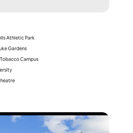
lls Athletic Park
 Duke Gardens
an Tobacco Campus
ersity
Theatre