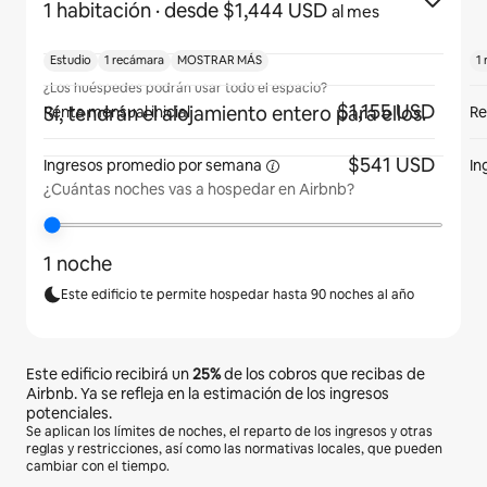
1 habitación
· desde $1,444 USD
al mes
Estudio
1 recámara
MOSTRAR MÁS
1
¿Los huéspedes podrán usar todo el espacio?
$1,155 USD
Sí, tendrán el alojamiento entero para ellos.
Renta mensual inicial
Re
$541 USD
Ingresos promedio por
semana
In
¿Cuántas noches vas a hospedar en Airbnb?
1 noche
Este edificio te permite hospedar hasta 90 noches al año
Este edificio recibirá un
25%
de los cobros que recibas de
Airbnb. Ya se refleja en la estimación de los ingresos
potenciales.
Se aplican los límites de noches, el reparto de los ingresos y otras
reglas y restricciones, así como las normativas locales, que pueden
cambiar con el tiempo.