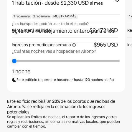
1 habitación
· desde $2,330 USD
al mes
1 recámara
2 recámara
MOSTRAR MÁS
1
¿Los huéspedes podrán usar todo el espacio?
$2,472 USD
Sí, tendrán el alojamiento entero para ellos.
Renta mensual inicial
Re
$965 USD
Ingresos promedio por
semana
In
¿Cuántas noches vas a hospedar en Airbnb?
1 noche
Este edificio te permite hospedar hasta 120 noches al año
Este edificio recibirá un
20%
de los cobros que recibas de
Airbnb. Ya se refleja en la estimación de los ingresos
potenciales.
Se aplican los límites de noches, el reparto de los ingresos y otras
reglas y restricciones, así como las normativas locales, que pueden
cambiar con el tiempo.