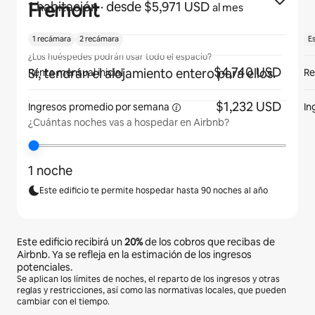
Fremont
1 habitación
· desde $5,971 USD
al mes
1 recámara
2 recámara
E
¿Los huéspedes podrán usar todo el espacio?
$4,740 USD
Sí, tendrán el alojamiento entero para ellos.
Renta mensual inicial
Re
$1,232 USD
Ingresos promedio por
semana
In
¿Cuántas noches vas a hospedar en Airbnb?
1 noche
Este edificio te permite hospedar hasta 90 noches al año
Este edificio recibirá un
20%
de los cobros que recibas de
Airbnb. Ya se refleja en la estimación de los ingresos
potenciales.
Se aplican los límites de noches, el reparto de los ingresos y otras
reglas y restricciones, así como las normativas locales, que pueden
cambiar con el tiempo.