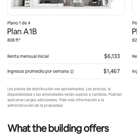
Plano 1 de 4
Pl
Plan A1B
P
808 ft²
82
$6,133
Renta mensual inicial
Re
$1,467
Ingresos promedio por
semana
In
Los planos de distribución son aproximados. Los precios, la
disponibilidad y las amenidades están sujetos a cambios. Podrían
aplicarse cargos adicionales. Pide más información a la
administración de la propiedad.
What the building offers