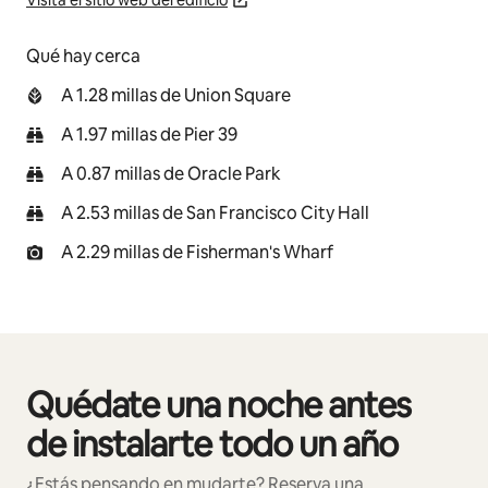
Visita el sitio web del edificio
Qué hay cerca
A 1.28 millas de Union Square
A 1.97 millas de Pier 39
A 0.87 millas de Oracle Park
A 2.53 millas de San Francisco City Hall
A 2.29 millas de Fisherman's Wharf
Quédate una noche antes
Mostrando 0 de 0 elementos
de instalarte todo un año
¿Estás pensando en mudarte? Reserva una