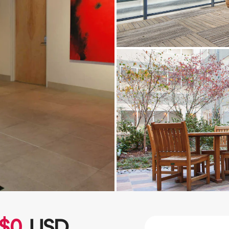
$
0
USD