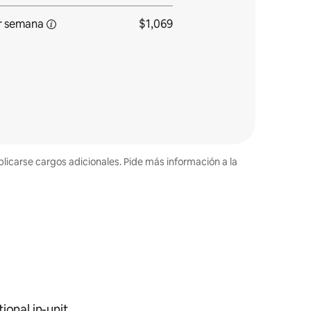
r
semana
$1,069
plicarse cargos adicionales. Pide más información a la
ional in-unit