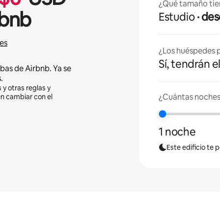
¿Qué tamaño tie
rbnb
Estudio
· d
es
¿Los huéspedes p
Sí, tendrán e
bas de Airbnb. Ya se
.
 y otras reglas y
¿Cuántas noches
en cambiar con el
1 noche
Este edificio te