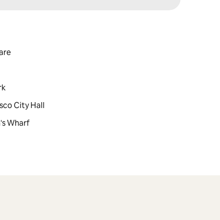
uare
rk
sco City Hall
n's Wharf